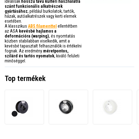
ideálisak
hosszú távú kültéri használatra
szánt funkcionális alkatrészek
gyártásához
, például burkolatok, tartók,
házak, autóalkatrészek vagy kerti elemek
esetében.
A klasszikus
ABS filamenttel
ellentétben
az ASA
kevésbé hajlamos a
deformációra (warping)
, és nyomtatás
közben stabilabban viselkedik, amit a
kevésbé tapasztalt felhasználók is értékelni
fognak. Az eredmény
méretpontos,
szilárd és tartós nyomatok
, kiváló felületi
minőséggel.
Top termékek
C-
Spectrum
Spect
Tech
80302
81444
3DF-
3D
3D
P-
filament,
filame
ASA1.75-
ASA
Flame
9017
275,
ASA
3D
1,75mm,
275,