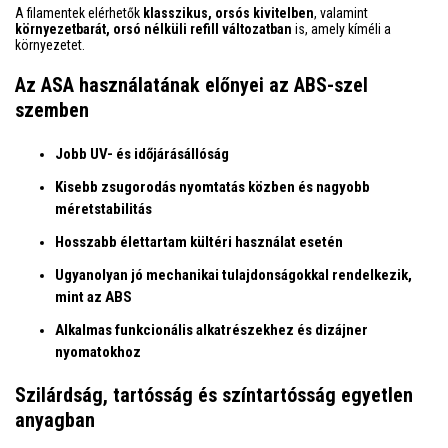
A filamentek elérhetők
klasszikus, orsós kivitelben
, valamint
környezetbarát, orsó nélküli refill változatban
is, amely kíméli a
környezetet.
Az ASA használatának előnyei az ABS-szel
szemben
Jobb UV- és időjárásállóság
Kisebb zsugorodás nyomtatás közben és nagyobb
méretstabilitás
Hosszabb élettartam kültéri használat esetén
Ugyanolyan jó mechanikai tulajdonságokkal rendelkezik,
mint az ABS
Alkalmas funkcionális alkatrészekhez és dizájner
nyomatokhoz
Szilárdság, tartósság és színtartósság egyetlen
anyagban