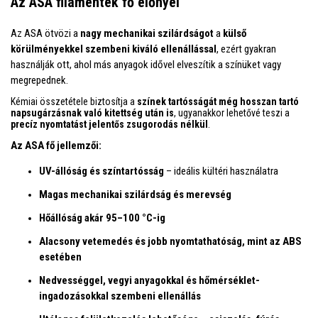
Az ASA filamentek fő előnyei
Az ASA ötvözi a
nagy mechanikai szilárdságot
a
külső
körülményekkel szembeni kiváló ellenállással
, ezért gyakran
használják ott, ahol más anyagok idővel elveszítik a színüket vagy
megrepednek.
Kémiai összetétele biztosítja a
színek tartósságát még hosszan tartó
napsugárzásnak való kitettség után is
, ugyanakkor lehetővé teszi a
precíz nyomtatást jelentős zsugorodás nélkül
.
Az ASA fő jellemzői:
UV-állóság és színtartósság
– ideális kültéri használatra
Magas mechanikai szilárdság és merevség
Hőállóság akár 95–100 °C-ig
Alacsony vetemedés és jobb nyomtathatóság, mint az ABS
esetében
Nedvességgel, vegyi anyagokkal és hőmérséklet-
ingadozásokkal szembeni ellenállás