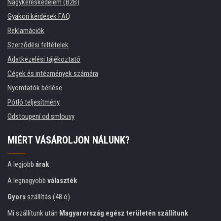
Nagykereskedelem (B2B)
Gyakori kérdések FAQ
Reklamációk
Szerződési feltételek
Adatkezelési tájékoztató
Cégek és intézmények számára
Nyomtatók bérlése
Pótló teljesítmény
Odstoupení od smlouvy
MIÉRT VÁSÁROLJON NÁLUNK?
A legjobb
árak
A legnagyobb
választék
Gyors
szállítás (48 ó)
Mi szállítunk után
Magyarország egész területén szállítunk