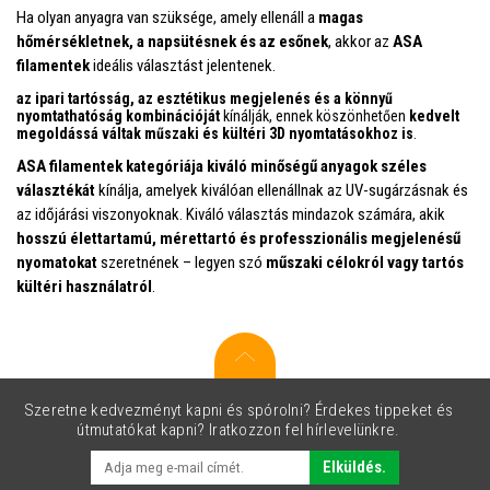
Ha olyan anyagra van szüksége, amely ellenáll a
magas
hőmérsékletnek, a napsütésnek és az esőnek
, akkor az
ASA
filamentek
ideális választást jelentenek.
az ipari tartósság, az esztétikus megjelenés és a könnyű
nyomtathatóság kombinációját
kínálják, ennek köszönhetően
kedvelt
megoldássá váltak műszaki és kültéri 3D nyomtatásokhoz is
.
ASA filamentek kategóriája
kiváló minőségű anyagok széles
választékát
kínálja, amelyek kiválóan ellenállnak az UV-sugárzásnak és
az időjárási viszonyoknak. Kiváló választás mindazok számára, akik
hosszú élettartamú, mérettartó és professzionális megjelenésű
nyomatokat
szeretnének – legyen szó
műszaki célokról vagy tartós
kültéri használatról
.
Szeretne kedvezményt kapni és spórolni? Érdekes tippeket és
útmutatókat kapni? Iratkozzon fel hírlevelünkre.
Elküldés.