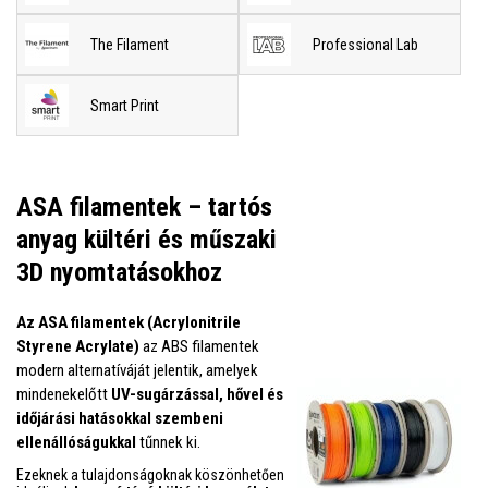
The Filament
Professional Lab
Smart Print
ASA filamentek – tartós
anyag kültéri és műszaki
3D nyomtatásokhoz
Az ASA filamentek (Acrylonitrile
Styrene Acrylate)
az ABS filamentek
modern alternatíváját jelentik, amelyek
mindenekelőtt
UV-sugárzással, hővel és
időjárási hatásokkal szembeni
ellenállóságukkal
tűnnek ki.
Ezeknek a tulajdonságoknak köszönhetően