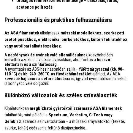
Utólagos felületkezelés lehetősége – csiszolás, fúrás,
acetonos polírozás
Professzionális és praktikus felhasználásra
Az ASA filamentek
alkalmasak
műszaki modellekhez, szerkezeti
prototípusokhoz, elektronikai burkolatokhoz, kültéri feliratokhoz
vagy autóipari alkatrészekhez
.
A
napfénynek és esőnek való ellenállásuknak
köszönhetően
kedveltek azokban az alkalmazásokban, ahol fontos a
hosszú
élettartam és a színtartósság
.
A nyomtatás az ABS-hez hasonlóan zajlik –
fűtött tárgyasztal (kb. 90–
110 °C)
és
kb. 240–260 °C-os fúvókahőmérséklet
ajánlott. Az ASA
kevésbé hajlamos a deformálódásra
is, így zárt nyomtatókamra nélkül
is könnyebb vele dolgozni.
Különböző változatok és széles színválaszték
Kínálatunkban
megbízható gyártóktól származó ASA filamentek
találhatók, mint például a
Spectrum, Verbatim, C-Tech vagy
Gembird
, számos színváltozatban – a műszaki árnyalatoktól (fekete,
szürke, fehér) egészen a feltűnő dizájnszínekig.