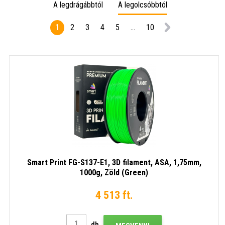
A legdrágábbtól
A legolcsóbbtól
filament,
1000g,
1,75m
PREMIUM
Fekete
1000g
1
2
3
4
5
...
10
LINE,
(Deep
Fehér
ASA,
black)
(Polar
RAL9017,
white)
1,75mm,
1000g,
Közlekedési
fekete
(Traffic
black)
Smart Print FG-S137-E1, 3D filament, ASA, 1,75mm,
1000g, Zöld (Green)
4 513 ft.
db