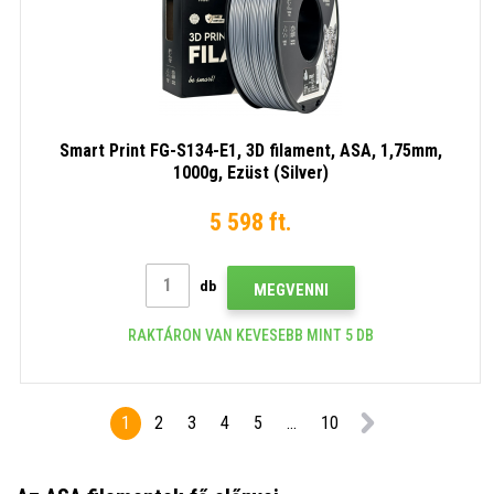
Smart Print FG-S134-E1, 3D filament, ASA, 1,75mm,
1000g, Ezüst (Silver)
5 598 ft.
db
MEGVENNI
RAKTÁRON VAN KEVESEBB MINT 5 DB
1
2
3
4
5
...
10