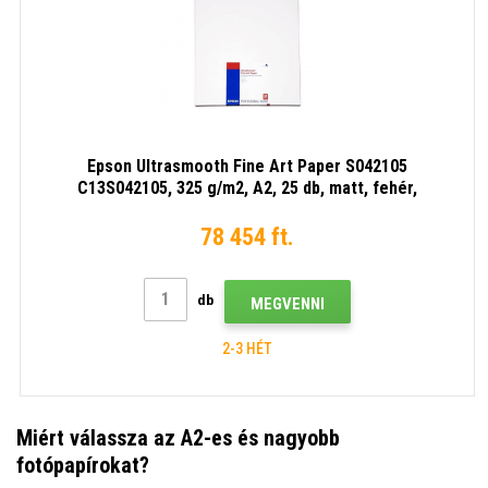
Epson Ultrasmooth Fine Art Paper S042105
C13S042105, 325 g/m2, A2, 25 db, matt, fehér,
fotópapír
78 454 ft.
db
MEGVENNI
2-3 HÉT
Miért válassza az A2-es és nagyobb
fotópapírokat?