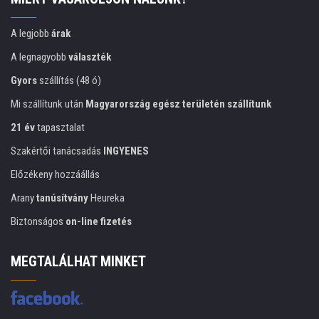
A legjobb
árak
A legnagyobb
választék
Gyors
szállítás (48 ó)
Mi szállítunk után
Magyarország egész területén szállítunk
21 év
tapasztalat
Szakértői tanácsadás
INGYENES
Előzékeny hozzáállás
Arany
tanúsítvány
Heureka
Biztonságos
on-line fizetés
MEGTALÁLHAT MINKET