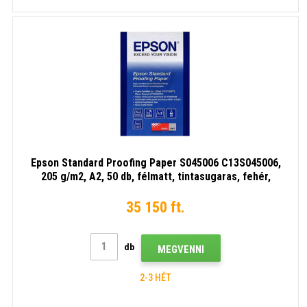
Epson Standard Proofing Paper S045006 C13S045006,
205 g/m2, A2, 50 db, félmatt, tintasugaras, fehér,
fotópapír
35 150 ft.
db
MEGVENNI
2-3 HÉT