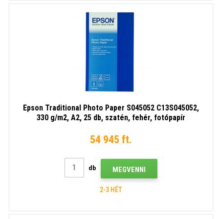
Epson Traditional Photo Paper S045052 C13S045052,
330 g/m2, A2, 25 db, szatén, fehér, fotópapír
54 945 ft.
db
MEGVENNI
2-3 HÉT