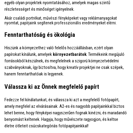
egyéb olyan projektek nyomtatásához, amelyek magas szintű
részletességet és minőséget igényelnek.
Akár családi portrékat, művészi fényképeket vagy reklámanyagokat
nyomtat, papírjaink segítenek professzionális eredményeket elérni.
Fenntarthatóság és ökológia
Hiszünk a környezethez való felelős hozzáállásban, ezért olyan
papírokat kínálunk, amelyek
környezetbarátok
. Termékeink megújuló
forrásokból készülnek, és megfelelnek a szigorú környezetvédelmi
szabványoknak, így biztosítva, hogy kreatív projektjei ne csak szépek,
hanem fenntarthatóak is legyenek.
Válassza ki az Önnek megfelelő papírt
Fedezze fel kínálatunkat, és válassza ki azt a megfelelő fotópapírt,
amely megfelel az elvárásainak. A2-es és nagyobb papírjainkkal biztos
lehet benne, hogy fényképei nagyszerűen fognak kinézni, és maradandó
benyomást keltenek. Hagyja, hogy művészete ragyogjon, és keltse
életre ötleteit csúcskategóriás fotópapírjainkkal!