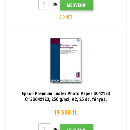
db
MEGVENNI
2-3 HÉT
Epson Premium Luster Photo Paper S042123
C13S042123, 250 g/m2, A2, 25 db, fényes,
tintasugaras, fehér, fotópapír
19 660 ft.
db