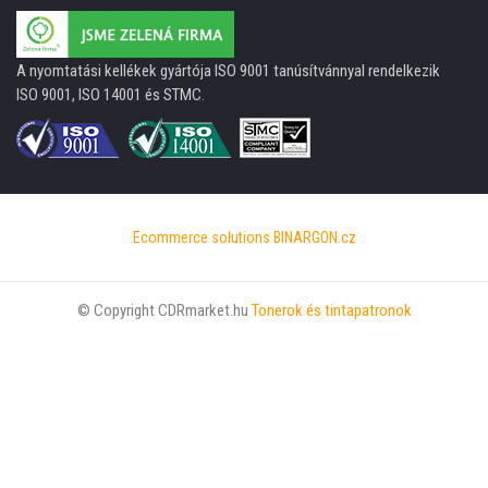
A nyomtatási kellékek gyártója ISO 9001 tanúsítvánnyal rendelkezik
ISO 9001, ISO 14001 és STMC.
Ecommerce solutions
BINARGON.cz
© Copyright CDRmarket.hu
Tonerok és tintapatronok