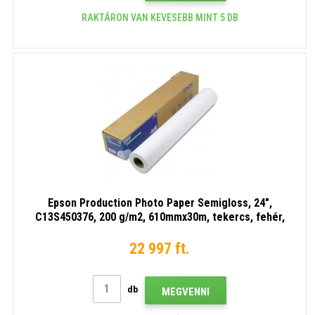
RAKTÁRON VAN KEVESEBB MINT 5 DB
Epson Production Photo Paper Semigloss, 24",
C13S450376, 200 g/m2, 610mmx30m, tekercs, fehér,
fotópapír
22 997 ft.
db
MEGVENNI