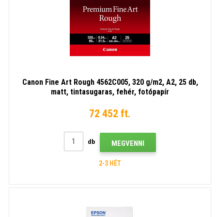
Canon Fine Art Rough 4562C005, 320 g/m2, A2, 25 db,
matt, tintasugaras, fehér, fotópapír
72 452 ft.
db
MEGVENNI
2-3 HÉT