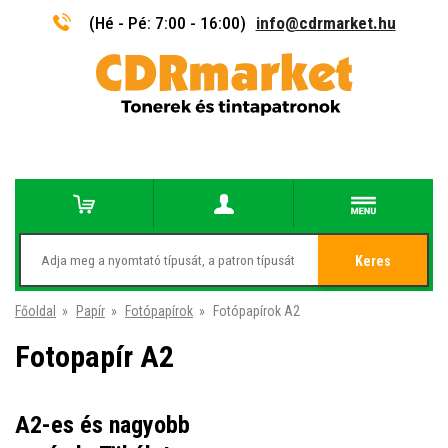
(Hé - Pé: 7:00 - 16:00)
info@cdrmarket.hu
Keres
Főoldal
»
Papír
»
Fotópapírok
»
Fotópapírok A2
Fotopapír A2
A2-es és nagyobb