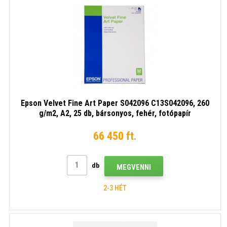
Epson Velvet Fine Art Paper S042096 C13S042096, 260
g/m2, A2, 25 db, bársonyos, fehér, fotópapír
66 450 ft.
db
MEGVENNI
2-3 HÉT