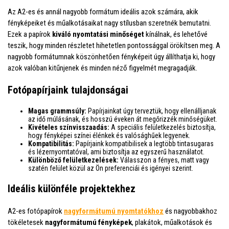
Az A2-es és annál nagyobb formátum ideális azok számára, akik
fényképeiket és műalkotásaikat nagy stílusban szeretnék bemutatni.
Ezek a papírok
kiváló nyomtatási minőséget
kínálnak, és lehetővé
teszik, hogy minden részletet hihetetlen pontossággal örökítsen meg. A
nagyobb formátumnak köszönhetően fényképeit úgy állíthatja ki, hogy
azok valóban kitűnjenek és minden néző figyelmét megragadják.
Fotópapírjaink tulajdonságai
Magas grammsúly:
Papírjainkat úgy terveztük, hogy ellenálljanak
az idő múlásának, és hosszú éveken át megőrizzék minőségüket.
Kivételes színvisszaadás:
A speciális felületkezelés biztosítja,
hogy fényképei színei élénkek és valósághűek legyenek.
Kompatibilitás:
Papírjaink kompatibilisek a legtöbb tintasugaras
és lézernyomtatóval, ami biztosítja az egyszerű használatot.
Különböző felületkezelések:
Válasszon a fényes, matt vagy
szatén felület közül az Ön preferenciái és igényei szerint.
Ideális különféle projektekhez
A2-es fotópapírok
nagyformátumú nyomtatókhoz
és nagyobbakhoz
tökéletesek
nagyformátumú fényképek
, plakátok, műalkotások és