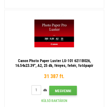
Canon Photo Paper Luster LU-101 6211B026,
16.54x23.39", A2, 25 db, fényes, fehér, fotópapír
31 387 ft.
db
MEGVENNI
KÜLSŐ RAKTÁRON