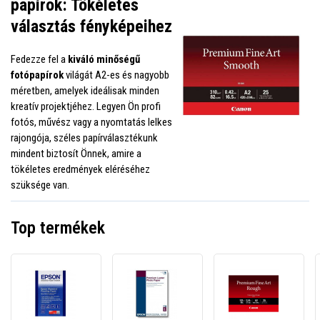
papírok: Tökéletes
választás fényképeihez
Fedezze fel a
kiváló minőségű
fotópapírok
világát A2-es és nagyobb
méretben, amelyek ideálisak minden
kreatív projektjéhez. Legyen Ön profi
fotós, művész vagy a nyomtatás lelkes
rajongója, széles papírválasztékunk
mindent biztosít Önnek, amire a
tökéletes eredmények eléréséhez
szüksége van.
Top termékek
Epson
Epson
Canon
Standard
Premium
Fine
Proofing
Luster
Art