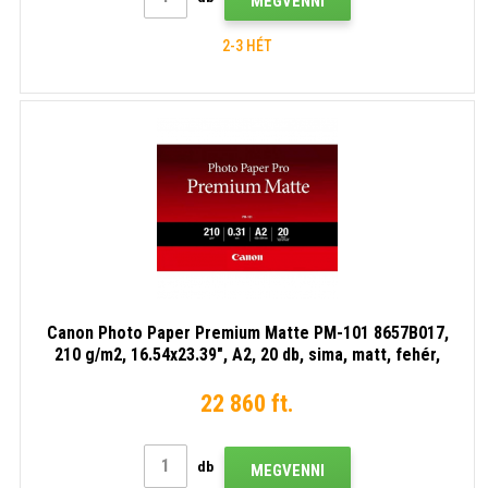
MEGVENNI
2-3 HÉT
Canon Photo Paper Premium Matte PM-101 8657B017,
210 g/m2, 16.54x23.39", A2, 20 db, sima, matt, fehér,
fotópapír
22 860 ft.
db
MEGVENNI