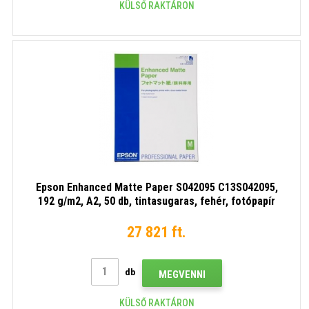
KÜLSŐ RAKTÁRON
Epson Enhanced Matte Paper S042095 C13S042095,
192 g/m2, A2, 50 db, tintasugaras, fehér, fotópapír
27 821 ft.
db
MEGVENNI
KÜLSŐ RAKTÁRON