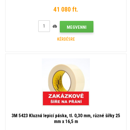
41 080 ft.
db
MEGVENNI
KÉRDÉSRE
3M 5423 Kluzná lepicí páska, tl. 0,30 mm, různé šířky 25
mm x 16,5 m