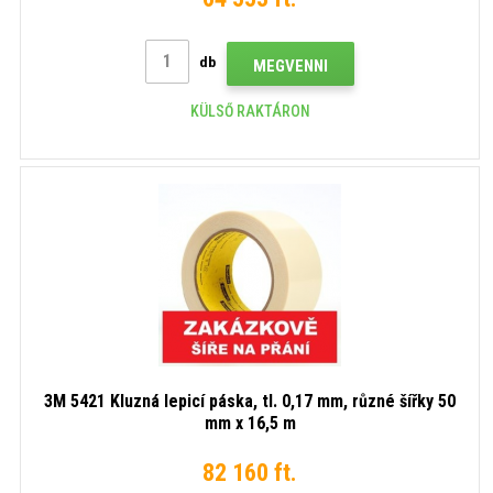
db
MEGVENNI
KÜLSŐ RAKTÁRON
3M 5421 Kluzná lepicí páska, tl. 0,17 mm, různé šířky 50
mm x 16,5 m
82 160 ft.