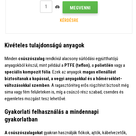
db
MEGVENNI
KÉRDÉSRE
Kivételes tulajdonságú anyagok
Minden
csúszószalag
rendkívül alacsony súrlódási együtthatójú
anyagokból készül, mint például a
PTFE (teflon)
, a
polietilén
vagy a
speciális kompozit fólia
. Ezek az anyagok
magas ellenállást
biztosítanak a kopással, a vegyi anyagokkal és a hőmérséklet-
változásokkal szemben
. A ragasztóréteg erős rögzítést biztosít még
sima vagy fém felületeken is, míg a csúszó rész szabad, csendes és
egyenletes mozgást tesz lehetővé.
Gyakorlati felhasználás a mindennapi
gyakorlatban
A csúszószalagokat
gyakran használják fiókok, ajtók, kábelvezetők,