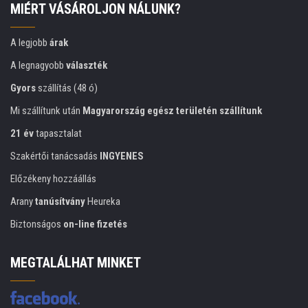
MIÉRT VÁSÁROLJON NÁLUNK?
A legjobb
árak
A legnagyobb
választék
Gyors
szállítás (48 ó)
Mi szállítunk után
Magyarország egész területén szállítunk
21 év
tapasztalat
Szakértői tanácsadás
INGYENES
Előzékeny hozzáállás
Arany
tanúsítvány
Heureka
Biztonságos
on-line fizetés
MEGTALÁLHAT MINKET