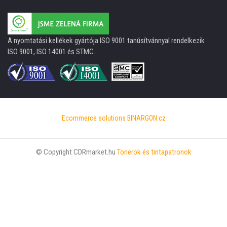
A nyomtatási kellékek gyártója ISO 9001 tanúsítvánnyal rendelkezik
ISO 9001, ISO 14001 és STMC.
Ecommerce solutions
BINARGON.cz
© Copyright CDRmarket.hu
Tonerok és tintapatronok