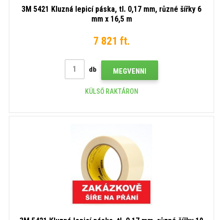
3M 5421 Kluzná lepicí páska, tl. 0,17 mm, různé šířky 6
mm x 16,5 m
7 821 ft.
db
MEGVENNI
KÜLSŐ RAKTÁRON