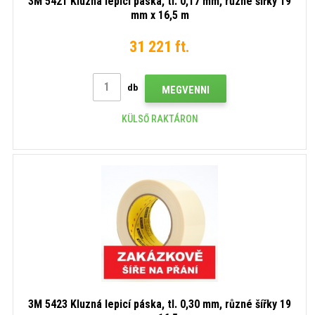
3M 5421 Kluzná lepicí páska, tl. 0,17 mm, různé šířky 19
mm x 16,5 m
31 221 ft.
db
MEGVENNI
KÜLSŐ RAKTÁRON
3M 5423 Kluzná lepicí páska, tl. 0,30 mm, různé šířky 19