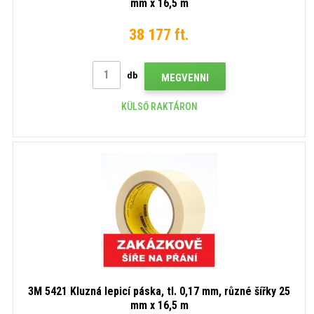
mm x 16,5 m
38 177 ft.
db
MEGVENNI
KÜLSŐ RAKTÁRON
3M 5421 Kluzná lepicí páska, tl. 0,17 mm, různé šířky 25
mm x 16,5 m