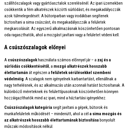
szállítószalagok vagy gyártóasztalok szerelésénél. Az ipari üzemekben
csökkentik a fém alkatrészek közötti súrlódást, és megakadályozzák
azok túlmelegedését. A bútoriparban vagy irodákban segítenek
biztosítani a sima csúszást, és megakadályozzák a felületek
megkarcolását. Az egyszerű alkalmazásnak köszönhetően pontosan
oda ragaszthatók, ahol a mozgást javítani vagy a felületet védeni kell.
A csúszószalagok előnyei
A
csúszószalagok
használata számos előnnyel jár – a
zaj és a
súrlódás csökkentésétől
, a
mozgó alkatrészek hosszabb
élettartamán
át egészen a
felületek sérülésekkel szembeni
védelméig
. A szalagok nem igényelnek karbantartást, ellenállnak a
nagy terhelésnek, és az alkalmazás után azonnali hatást biztosítanak. A
különböző méreteknek és felülettípusoknak köszönhetően könnyen
hozzáigazíthatók mind az ipari, mind a háztartási igényekhez.
Csúszószalagok kategória
segít javítani a gépek, bútorok és
munkafelületek működését – mindenütt, ahol a cél
a sima mozgás és
az alkatrészek hosszabb élettartamának biztosítása
bonyolult
műszaki módosítások nélkül.