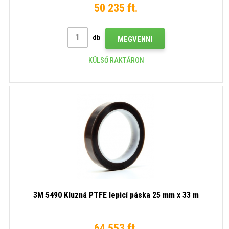
50 235 ft.
db
MEGVENNI
KÜLSŐ RAKTÁRON
3M 5490 Kluzná PTFE lepicí páska 25 mm x 33 m
64 553 ft.