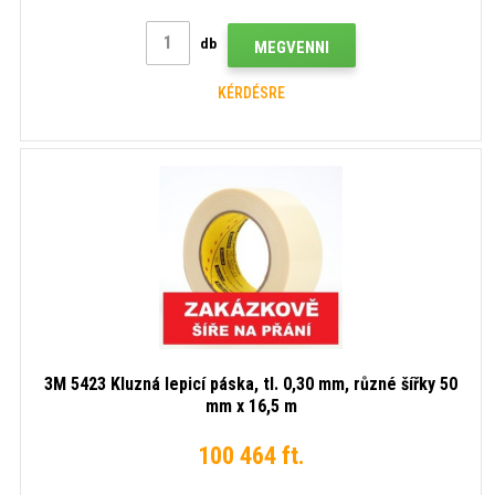
db
MEGVENNI
KÉRDÉSRE
3M 5423 Kluzná lepicí páska, tl. 0,30 mm, různé šířky 50
mm x 16,5 m
100 464 ft.