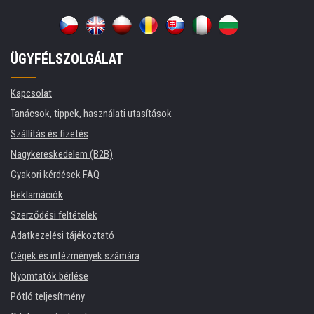
ÜGYFÉLSZOLGÁLAT
Kapcsolat
Tanácsok, tippek, használati utasítások
Szállítás és fizetés
Nagykereskedelem (B2B)
Gyakori kérdések FAQ
Reklamációk
Szerződési feltételek
Adatkezelési tájékoztató
Cégek és intézmények számára
Nyomtatók bérlése
Pótló teljesítmény