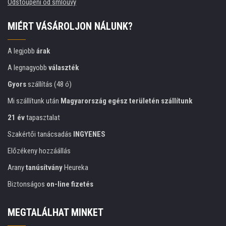
Odstoupení od smlouvy
MIÉRT VÁSÁROLJON NÁLUNK?
A legjobb
árak
A legnagyobb
választék
Gyors
szállítás (48 ó)
Mi szállítunk után
Magyarország egész területén szállítunk
21 év
tapasztalat
Szakértői tanácsadás
INGYENES
Előzékeny hozzáállás
Arany
tanúsítvány
Heureka
Biztonságos
on-line fizetés
MEGTALÁLHAT MINKET