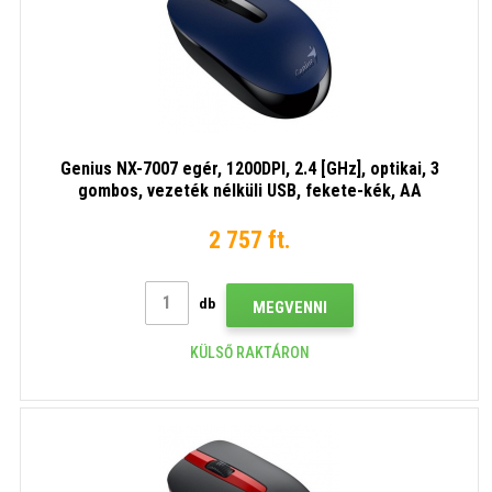
Genius NX-7007 egér, 1200DPI, 2.4 [GHz], optikai, 3
gombos, vezeték nélküli USB, fekete-kék, AA
2 757 ft.
db
MEGVENNI
KÜLSŐ RAKTÁRON