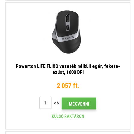
Powerton LIFE FLIXO vezeték nélküli egér, fekete-
ezüst, 1600 DPI
2 057 ft.
db
MEGVENNI
KÜLSŐ RAKTÁRON