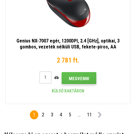
Genius NX-7007 egér, 1200DPI, 2.4 [GHz], optikai, 3
gombos, vezeték nélküli USB, fekete-piros, AA
2 781 ft.
db
MEGVENNI
KÜLSŐ RAKTÁRON
1
2
3
4
5
...
11