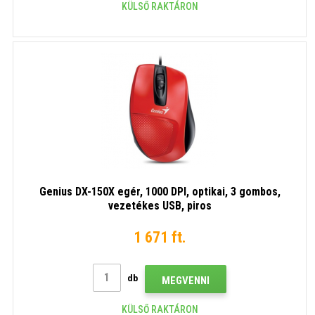
KÜLSŐ RAKTÁRON
Genius DX-150X egér, 1000 DPI, optikai, 3 gombos,
vezetékes USB, piros
1 671 ft.
db
MEGVENNI
KÜLSŐ RAKTÁRON