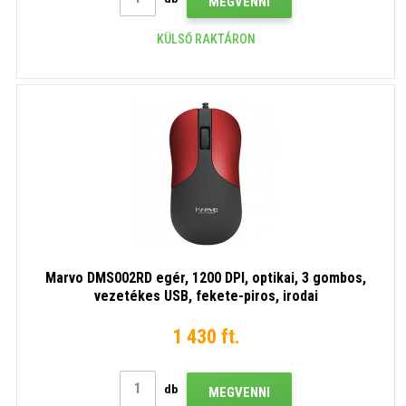
MEGVENNI
KÜLSŐ RAKTÁRON
Marvo DMS002RD egér, 1200 DPI, optikai, 3 gombos,
vezetékes USB, fekete-piros, irodai
1 430 ft.
db
MEGVENNI