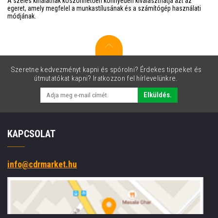
A széles kínálatnak köszönhetően könnyedén kiválaszthatja azt az
egeret, amely megfelel a munkastílusának és a számítógép használati
módjának.
Szeretne kedvezményt kapni és spórolni? Érdekes tippeket és
útmutatókat kapni? Iratkozzon fel hírlevelünkre.
Elküldés.
KAPCSOLAT
info@cdrmarket.hu