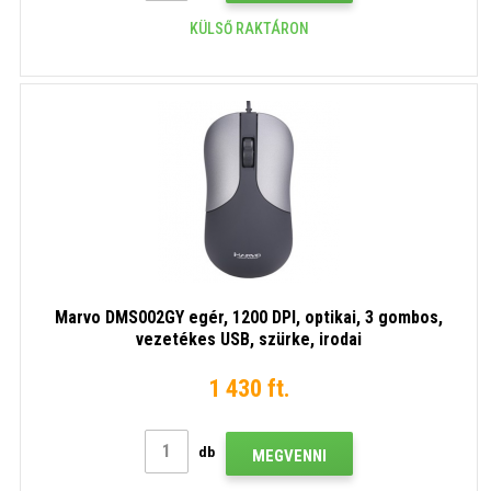
KÜLSŐ RAKTÁRON
Marvo DMS002GY egér, 1200 DPI, optikai, 3 gombos,
vezetékes USB, szürke, irodai
1 430 ft.
db
MEGVENNI