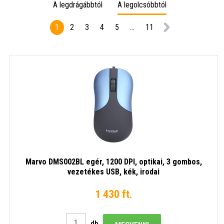
A legdrágábbtól
A legolcsóbbtól
1
2
3
4
5
...
11
Marvo DMS002BL egér, 1200 DPI, optikai, 3 gombos,
vezetékes USB, kék, irodai
1 430 ft.
db