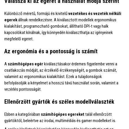
Válassza ki az egeret a használat módja szerint
Különböző méretű, formájú és kivitelű
vezetékes és vezeték nélküli
egerek
állnak rendelkezésre. A kiválasztott modellek ergonomikus
kialakítást, programozható gombokat, állítható DPI-t vagy halk
kapcsolókat kínálnak, így könnyedén kiválaszthatja az igényeinek
megfelelő egeret.
Az ergonómia és a pontosság is számít
A
számítógépes egér
kiválasztásakor érdemes figyelembe venni a
csatlakozás módját, az érzékelő érzékenységét, a gombok számát,
valamint az ergonomikus kialakítást. Ezek a tulajdonságok
befolyásolják a kényelmet a hosszú távú használat során, valamint a
vezérlés pontosságát.
Ellenőrzött gyártók és széles modellválaszték
Ebben a kategóriában
számítógépes egereket
talál ellenőrzött
gyártóktól, beleértve az irodai, multimédiás és gamer modelleket is.