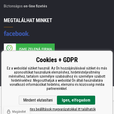
Biztonságos
on-line fizetés
MEGTALÁLHAT MINKET
A nyomtatási kellékek gyártója ISO 9001 tanúsítvánnyal rendelkezik
Cookies + GDPR
ISO 9001, ISO 14001 és STMC.
Ez a weboldal sütiket használ. Az Ön hozzájárulásával sütiket és más
azonosítókat használunk elemzéshez, hirdetésteljesítmény
méréséhez, tartalom személyre szabásához és személyre szabott
hirdetésekhez. Megoszthatjuk a weboldal Ön általi használatára
vonatkozó információkat hirdetési, elemzési és közösségi média
partnereinkkel.
Ecommerce solutions
BINARGON.cz
Mindent elutasítani
Igen, elfogadom
A részletes beállítások magyarázatokkal itt találhatók
Magánélet
© Copyright CDRmarket.hu
Tonerok és tintapatronok