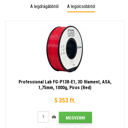
A legdrágábbtól
A legolcsóbbtól
Professional Lab FG-P138-E1, 3D filament, ASA,
1,75mm, 1000g, Piros (Red)
5 353 ft.
db
MEGVENNI