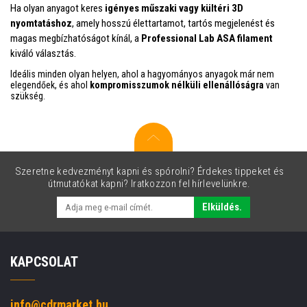
Ha olyan anyagot keres
igényes műszaki vagy kültéri 3D
nyomtatáshoz
, amely hosszú élettartamot, tartós megjelenést és
magas megbízhatóságot kínál, a
Professional Lab ASA filament
kiváló választás.
Ideális minden olyan helyen, ahol a hagyományos anyagok már nem
elegendőek, és ahol
kompromisszumok nélküli ellenállóságra
van
szükség.
Szeretne kedvezményt kapni és spórolni? Érdekes tippeket és
útmutatókat kapni? Iratkozzon fel hírlevelünkre.
Elküldés.
KAPCSOLAT
info@cdrmarket.hu