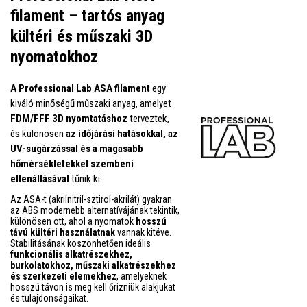
filament – tartós anyag
kültéri és műszaki 3D
nyomatokhoz
A Professional Lab ASA filament
egy
kiváló minőségű műszaki anyag, amelyet
FDM/FFF 3D nyomtatáshoz
terveztek,
és különösen
az időjárási hatásokkal, az
UV-sugárzással és a magasabb
hőmérsékletekkel szembeni
ellenállásával
tűnik ki.
Az ASA-t (akrilnitril-sztirol-akrilát) gyakran
az ABS modernebb alternatívájának tekintik,
különösen ott, ahol a nyomatok
hosszú
távú kültéri használatnak
vannak kitéve.
Stabilitásának köszönhetően ideális
funkcionális alkatrészekhez,
burkolatokhoz, műszaki alkatrészekhez
és szerkezeti elemekhez
, amelyeknek
hosszú távon is meg kell őrizniük alakjukat
és tulajdonságaikat.