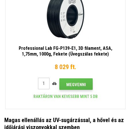
Professional Lab FG-P139-E1, 3D filament, ASA,
1,75mm, 1000g, Fekete (Üvegszálas fekete)
8 029 ft.
db
MEGVENNI
RAKTÁRON VAN KEVESEBB MINT 5 DB
Magas ellenállás az UV-sugárzással, a hővel és az
időjárási viszonyokkal szemben