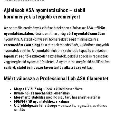
Ajánlások ASA nyomtatásához – stabil
körülmények a legjobb eredményért
Az optimális eredmények elérése érdekében ajánlott az ASA-t
fűtött
nyomtatóasztalon
, ideális esetben pedig
zárt nyomtatókamrában
nyomtatni. A stabil környezeti hőmérséklet segít minimalizálni a
vetemedést (warping)
és a rétegek repedezését, különösen nagyobb
nyomatok esetén. A nyomtatófelülethez való jobb tapadás érdekében
tapadást segítő eszközök
használhatók, például speciális ragasztók
vagy megfelelő nyomtatófelületek. A nyomtatás megfelelő beállításával
szilárd, stabil és hosszú távon tartós alkatrészeket
kap.
Miért válassza a Professional Lab ASA filamentet
Magas UV-állóság
– ideális kültéri használatra
Kiváló hő- és mechanikai ellenállás
Mérettartó stabilitás
még hosszú távú használat esetén is
FDM/FFF 3D nyomtatókhoz alkalmas
Utófeldolgozás lehetősége
– csiszolás, ragasztás, acetonos
simítás