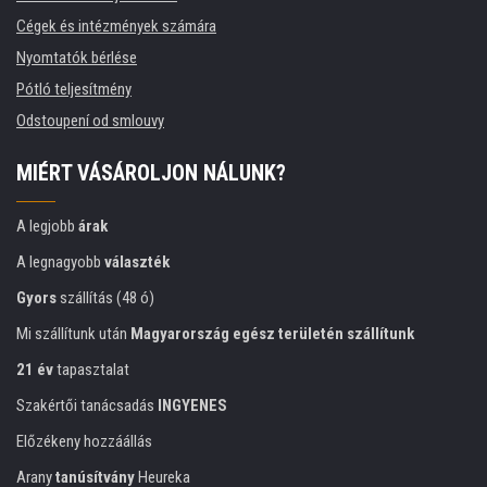
Cégek és intézmények számára
Nyomtatók bérlése
Pótló teljesítmény
Odstoupení od smlouvy
MIÉRT VÁSÁROLJON NÁLUNK?
A legjobb
árak
A legnagyobb
választék
Gyors
szállítás (48 ó)
Mi szállítunk után
Magyarország egész területén szállítunk
21 év
tapasztalat
Szakértői tanácsadás
INGYENES
Előzékeny hozzáállás
Arany
tanúsítvány
Heureka