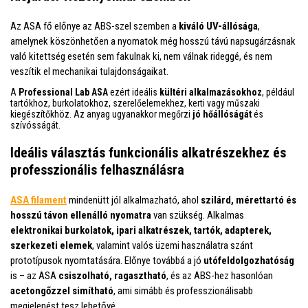
Az ASA fő előnye az ABS-szel szemben a
kiváló UV-állósága
,
amelynek köszönhetően a nyomatok még hosszú távú napsugárzásnak
való kitettség esetén sem fakulnak ki, nem válnak rideggé, és nem
veszítik el mechanikai tulajdonságaikat.
A
Professional Lab ASA
ezért ideális
kültéri alkalmazásokhoz
, például
tartókhoz, burkolatokhoz, szerelőelemekhez, kerti vagy műszaki
kiegészítőkhöz. Az anyag ugyanakkor megőrzi
jó hőállóságát
és
szívósságát.
Ideális választás funkcionális alkatrészekhez és
professzionális felhasználásra
ASA filament
mindenütt jól alkalmazható, ahol
szilárd, mérettartó és
hosszú távon ellenálló nyomatra
van szükség. Alkalmas
elektronikai burkolatok, ipari alkatrészek, tartók, adapterek,
szerkezeti elemek
, valamint valós üzemi használatra szánt
prototípusok nyomtatására. Előnye továbbá a jó
utófeldolgozhatóság
is – az ASA
csiszolható, ragasztható
, és az ABS-hez hasonlóan
acetongőzzel simítható
, ami simább és professzionálisabb
megjelenést tesz lehetővé.