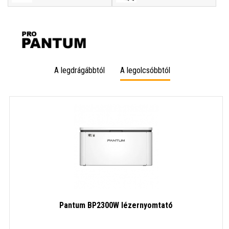
A legdrágábbtól
A legolcsóbbtól
Pantum BP2300W lézernyomtató