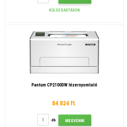
KÜLSŐ RAKTÁRON
Pantum CP2100DW lézernyomtató
84 824 ft.
db
MEGVENNI