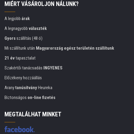
MIÉRT VÁSÁROLJON NÁLUNK?
A legjobb
árak
A legnagyobb
választék
Gyors
szállítás (48 ó)
Mi szállítunk után
Magyarország egész területén szállítunk
21 év
tapasztalat
Szakértői tanácsadás
INGYENES
Előzékeny hozzáállás
Arany
tanúsítvány
Heureka
Biztonságos
on-line fizetés
MEGTALÁLHAT MINKET