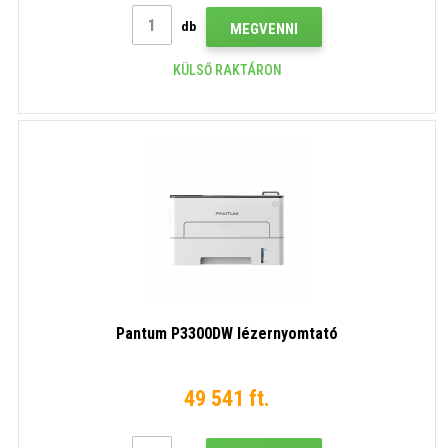
db
MEGVENNI
KÜLSŐ RAKTÁRON
Pantum P3300DW lézernyomtató
49 541 ft.