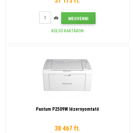
37 173 ft.
db
MEGVENNI
KÜLSŐ RAKTÁRON
Pantum P2509W lézernyomtató
38 467 ft.