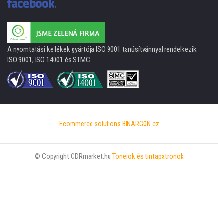
A nyomtatási kellékek gyártója ISO 9001 tanúsítvánnyal rendelkezik
ISO 9001, ISO 14001 és STMC.
Ecommerce solutions
BINARGON.cz
© Copyright CDRmarket.hu
Tonerok és tintapatronok