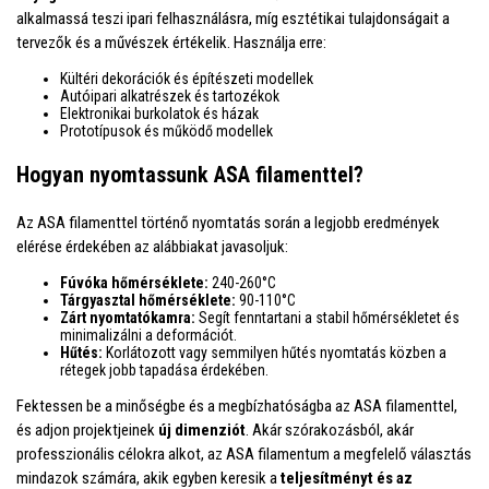
alkalmassá teszi ipari felhasználásra, míg esztétikai tulajdonságait a
tervezők és a művészek értékelik. Használja erre:
Kültéri dekorációk és építészeti modellek
Autóipari alkatrészek és tartozékok
Elektronikai burkolatok és házak
Prototípusok és működő modellek
Hogyan nyomtassunk ASA filamenttel?
Az ASA filamenttel történő nyomtatás során a legjobb eredmények
elérése érdekében az alábbiakat javasoljuk:
Fúvóka hőmérséklete:
240-260°C
Tárgyasztal hőmérséklete:
90-110°C
Zárt nyomtatókamra:
Segít fenntartani a stabil hőmérsékletet és
minimalizálni a deformációt.
Hűtés:
Korlátozott vagy semmilyen hűtés nyomtatás közben a
rétegek jobb tapadása érdekében.
Fektessen be a minőségbe és a megbízhatóságba az ASA filamenttel,
és adjon projektjeinek
új dimenziót
. Akár szórakozásból, akár
professzionális célokra alkot, az ASA filamentum a megfelelő választás
mindazok számára, akik egyben keresik a
teljesítményt és az