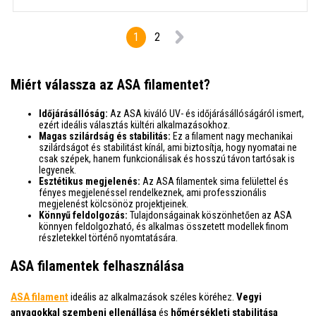
1
2
Miért válassza az ASA filamentet?
Időjárásállóság:
Az ASA kiváló UV- és időjárásállóságáról ismert,
ezért ideális választás kültéri alkalmazásokhoz.
Magas szilárdság és stabilitás:
Ez a filament nagy mechanikai
szilárdságot és stabilitást kínál, ami biztosítja, hogy nyomatai ne
csak szépek, hanem funkcionálisak és hosszú távon tartósak is
legyenek.
Esztétikus megjelenés:
Az ASA filamentek sima felülettel és
fényes megjelenéssel rendelkeznek, ami professzionális
megjelenést kölcsönöz projektjeinek.
Könnyű feldolgozás:
Tulajdonságainak köszönhetően az ASA
könnyen feldolgozható, és alkalmas összetett modellek finom
részletekkel történő nyomtatására.
ASA filamentek felhasználása
ASA filament
ideális az alkalmazások széles köréhez.
Vegyi
anyagokkal szembeni ellenállása
és
hőmérsékleti stabilitása