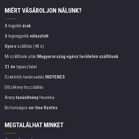
MIÉRT VÁSÁROLJON NÁLUNK?
A legjobb
árak
A legnagyobb
választék
Gyors
szállítás (48 ó)
Mi szállítunk után
Magyarország egész területén szállítunk
21 év
tapasztalat
Szakértői tanácsadás
INGYENES
Előzékeny hozzáállás
Arany
tanúsítvány
Heureka
Biztonságos
on-line fizetés
MEGTALÁLHAT MINKET