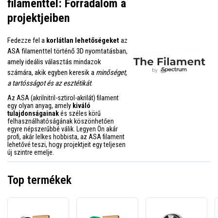
filamenttel: Forradalom a
projektjeiben
Fedezze fel a
korlátlan lehetőségeket
az
ASA filamenttel történő 3D nyomtatásban,
amely ideális választás mindazok
számára, akik egyben keresik a
minőséget,
a tartósságot és az esztétikát
.
Az ASA (akrilnitril-sztirol-akrilát) filament
egy olyan anyag, amely
kiváló
tulajdonságainak
és széles körű
felhasználhatóságának köszönhetően
egyre népszerűbbé válik. Legyen Ön akár
profi, akár lelkes hobbista, az ASA filament
lehetővé teszi, hogy projektjeit egy teljesen
új szintre emelje.
Top termékek
„The
A
A