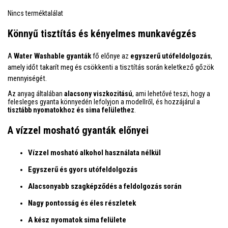
Nincs terméktalálat
Könnyű tisztítás és kényelmes munkavégzés
A
Water Washable gyanták
fő előnye az
egyszerű utófeldolgozás
,
amely időt takarít meg és csökkenti a tisztítás során keletkező gőzök
mennyiségét.
Az anyag általában
alacsony viszkozitású
, ami lehetővé teszi, hogy a
felesleges gyanta könnyedén lefolyjon a modellről, és hozzájárul a
tisztább nyomatokhoz és sima felülethez
.
A vízzel mosható gyanták előnyei
Vízzel mosható alkohol használata nélkül
Egyszerű és gyors utófeldolgozás
Alacsonyabb szagképződés a feldolgozás során
Nagy pontosság és éles részletek
A kész nyomatok sima felülete