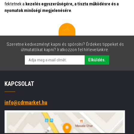
fektetnek a
kezelés egyszerűségére, a tiszta működésre és a
nyomatok minőségi megjelenésére
.
Szeretne kedvezményt kapni és spórolni? Érdekes tippeket és
útmutatókat kapni? Iratkozzon fel hírlevelünkre.
Elküldés.
KAPCSOLAT
info@cdrmarket.hu