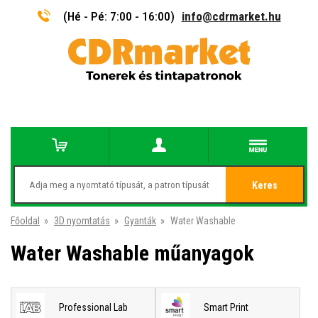
(Hé - Pé: 7:00 - 16:00)
info@cdrmarket.hu
Keres
Főoldal
»
3D nyomtatás
»
Gyanták
»
Water Washable
Water Washable műanyagok
Professional Lab
Smart Print