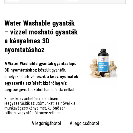
Water Washable gyanták
– vízzel mosható gyanták
a kényelmes 3D
nyomtatáshoz
A Water Washable gyanták
gyantaalapú
3D nyomtatáshoz
készült gyanták,
amelyek lehetővé teszik a
kész nyomatok
egyszerű tisztítását kizárólag víz
segítségével
, alkohol használata nélkül.
Ennek köszönhetően jelentősen
leegyszerűsítik az utómunkát, és növelik a
munkavégzés kényelmét, különösen
otthoni vagy stúdiókörnyezetben.
A legdrágábbtól
A legolcsóbbtól