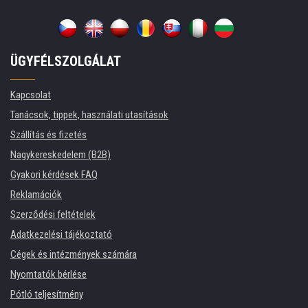
ÜGYFÉLSZOLGÁLAT
Kapcsolat
Tanácsok, tippek, használati utasítások
Szállítás és fizetés
Nagykereskedelem (B2B)
Gyakori kérdések FAQ
Reklamációk
Szerződési feltételek
Adatkezelési tájékoztató
Cégek és intézmények számára
Nyomtatók bérlése
Pótló teljesítmény