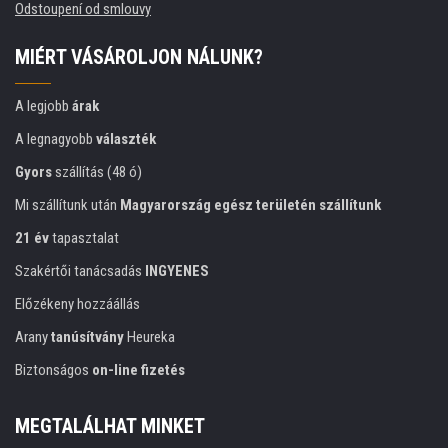
Odstoupení od smlouvy
MIÉRT VÁSÁROLJON NÁLUNK?
A legjobb
árak
A legnagyobb
választék
Gyors
szállítás (48 ó)
Mi szállítunk után
Magyarország egész területén szállítunk
21 év
tapasztalat
Szakértői tanácsadás
INGYENES
Előzékeny hozzáállás
Arany
tanúsítvány
Heureka
Biztonságos
on-line fizetés
MEGTALÁLHAT MINKET