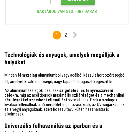
RAKTÁRON VAN 5 ÉS TÖBB DARAB
1
2
Technológiák és anyagok, amelyek megállják a
helyüket
Minden
fémszalag
alumíniumból vagy acélból készült hordozórétegből
áll, amelyet kiváló minőségű, nagy tapadású ragasztó egészít ki.
Az alumíniumszalagok ideálisak
szigetelési és fényvisszaverő
célokra
, míg az acél típusok
maximális szilárdságot és a mechanikai
sérülésekkel szembeni ellenállást
biztosítanak. Ezek a szalagok
kiválóan ellenállnak a hőmérséklet-ingadozásoknak, az UV-sugárzásnak
és a vegyi anyagoknak, ezért hosszú távú kültéri használatra is
alkalmasak.
Univerzális felhasználás az iparban és a