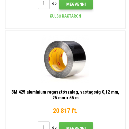
db
MEGVENNI
KÜLSŐ RAKTÁRON
3M 425 alumínium ragasztószalag, vastagság 0,12 mm,
25 mm x 55 m
20 817 ft.
db
MEGVENNI