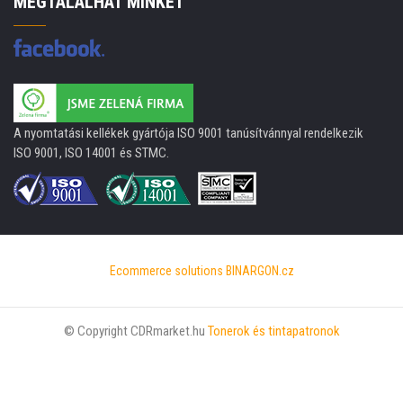
MEGTALÁLHAT MINKET
A nyomtatási kellékek gyártója ISO 9001 tanúsítvánnyal rendelkezik
ISO 9001, ISO 14001 és STMC.
Ecommerce solutions
BINARGON.cz
© Copyright CDRmarket.hu
Tonerok és tintapatronok