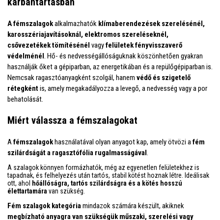
karbantartásban
A fémszalagok
alkalmazhatók
klímaberendezések szerelésénél,
karosszériajavításoknál, elektromos szereléseknél,
csővezetékek tömítésénél
vagy
felületek fényvisszaverő
védelménél
. Hő- és nedvességállóságuknak köszönhetően gyakran
használják őket a gépiparban, az energetikában és a repülőgépiparban is.
Nemcsak ragasztóanyagként szolgál, hanem
védő és szigetelő
rétegként
is, amely megakadályozza a levegő, a nedvesség vagy a por
behatolását.
Miért válassza a fémszalagokat
A
fémszalagok
használatával olyan anyagot kap, amely ötvözi a
fém
szilárdságát a ragasztófólia rugalmasságával
.
A szalagok könnyen formázhatók, még az egyenetlen felületekhez is
tapadnak, és felhelyezés után tartós, stabil kötést hoznak létre. Ideálisak
ott, ahol
hőállóságra, tartós szilárdságra és a kötés hosszú
élettartamára
van szükség.
Fém szalagok kategória
mindazok számára készült, akiknek
megbízható anyagra van szükségük műszaki, szerelési vagy