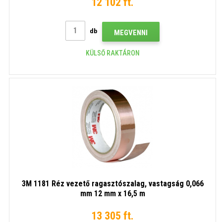
12 102 ft.
db
MEGVENNI
KÜLSŐ RAKTÁRON
3M 1181 Réz vezető ragasztószalag, vastagság 0,066
mm 12 mm x 16,5 m
13 305 ft.