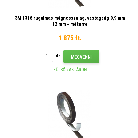
3M 1316 rugalmas mágnesszalag, vastagság 0,9 mm
12 mm - méterre
1 875 ft.
db
MEGVENNI
KÜLSŐ RAKTÁRON