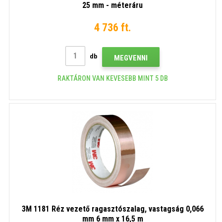
25 mm - méteráru
4 736 ft.
db
MEGVENNI
RAKTÁRON VAN KEVESEBB MINT 5 DB
3M 1181 Réz vezető ragasztószalag, vastagság 0,066
mm 6 mm x 16,5 m