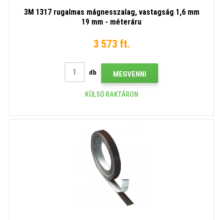
3M 1317 rugalmas mágnesszalag, vastagság 1,6 mm
19 mm - méteráru
3 573 ft.
db
MEGVENNI
KÜLSŐ RAKTÁRON