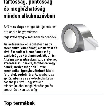
tartósság, pontosság
és megbízhatóság
minden alkalmazásban
A fém szalagok
megoldást jelentenek
ott, ahol a hagyományos
ragasztóanyagok már nem elegendőek.
Kialakításuknak köszönhetően
nagy
mechanikai ellenállást, alaktartást és
kiváló tapadást biztosítanak még
szélsőséges körülmények között is
.
Alkalmasak
javításokra, szigetelésre,
szerelési munkákra, tömítésre vagy
hőnek, nedvességnek illetve
mechanikai igénybevételnek kitett
felületek védelmére
. Az iparban, az
építőiparban és az elektrotechnikában
használják őket – egyszerűen
mindenütt, ahol megbízhatóságra és
precizitásra van szükség.
Top termékek