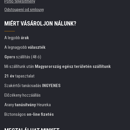
Pótló teljesítmény
Odstoupení od smlouvy
MIÉRT VÁSÁROLJON NÁLUNK?
A legjobb
árak
A legnagyobb
választék
Gyors
szállítás (48 ó)
Mi szállítunk után
Magyarország egész területén szállítunk
21 év
tapasztalat
Szakértői tanácsadás
INGYENES
Előzékeny hozzáállás
Arany
tanúsítvány
Heureka
Biztonságos
on-line fizetés