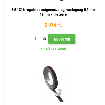
3M 1316 rugalmas mágnesszalag, vastagság 0,9 mm
19 mm - méterre
2 934 ft.
db
MEGVENNI
KÜLSŐ RAKTÁRON