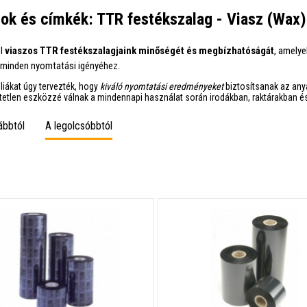
ok és címkék: TTR festékszalag - Viasz (Wax)
el
viaszos TTR festékszalagjaink minőségét és megbízhatóságát
, amelye
 minden nyomtatási igényéhez.
liákat úgy tervezték, hogy
kiváló nyomtatási eredményeket
biztosítsanak az anya
tetlen eszközzé válnak a mindennapi használat során irodákban, raktárakban 
ábbtól
A legolcsóbbtól