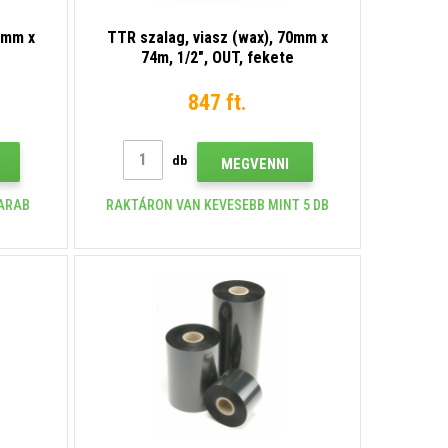
5mm x
TTR szalag, viasz (wax), 70mm x
e
74m, 1/2", OUT, fekete
847 ft.
db
MEGVENNI
DARAB
RAKTÁRON VAN KEVESEBB MINT 5 DB