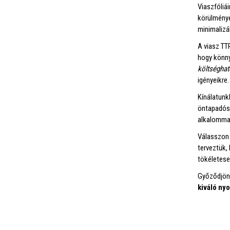
Viaszfóliá
körülménye
minimalizá
A viasz TTR
hogy könny
költségha
igényeikre.
Kínálatunk
öntapadós
alkalomma
Válasszon 
terveztük,
tökéletese
Győződjön 
kiváló ny