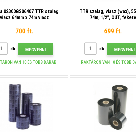
a 02300GS06407 TTR szalag
TTR szalag, viasz (wax), 5
viasz 64mm x 74m viasz
74m, 1/2", OUT, feket
700 ft.
699 ft.
db
db
MEGVENNI
MEGVENNI
TÁRON VAN 10 ÉS TÖBB DARAB
RAKTÁRON VAN 10 ÉS TÖBB 