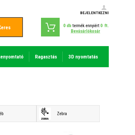
BEJELENTKEZNI
0
db
termék ennyiért
0
ft.
Keres
Bevásárlókosár
kenyomtató
Ragasztás
3D nyomtatás
éb
Zebra