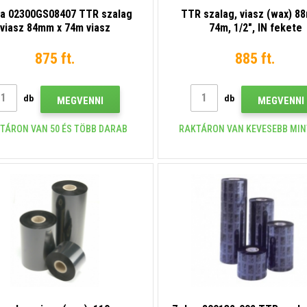
a 02300GS08407 TTR szalag
TTR szalag, viasz (wax) 8
viasz 84mm x 74m viasz
74m, 1/2", IN fekete
875 ft.
885 ft.
db
db
MEGVENNI
MEGVENNI
TÁRON VAN 50 ÉS TÖBB DARAB
RAKTÁRON VAN KEVESEBB MIN