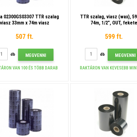
a 02300GS03307 TTR szalag
TTR szalag, viasz (wax), 5
viasz 33mm x 74m viasz
74m, 1/2", OUT, feket
507 ft.
599 ft.
db
db
MEGVENNI
MEGVENNI
TÁRON VAN 100 ÉS TÖBB DARAB
RAKTÁRON VAN KEVESEBB MIN