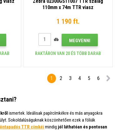
g viasz
Zebra 02300GS11007 TTR szalag
110mm x 74m TTR viasz
1 190 ft.
db
MEGVENNI
DARAB
RAKTÁRON VAN 20 ÉS TÖBB DARAB
1
2
3
4
5
6
sztani?
kről
ismertek. Ideálisak papírcímkékre és más anyagokra
úlyt. Sokoldalúságuknak köszönhetően ezek a fóliák
öntapadós TTR címkéi
mindig
jól láthatóan és pontosan