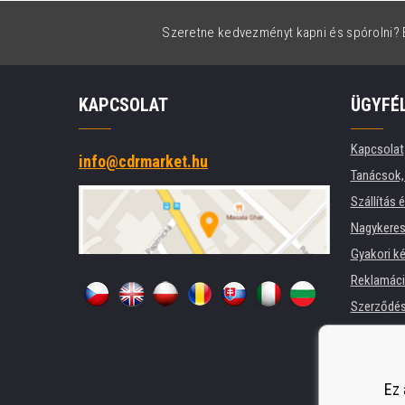
Szeretne kedvezményt kapni és spórolni? É
KAPCSOLAT
ÜGYFÉ
Kapcsolat
info@cdrmarket.hu
Tanácsok, 
Szállítás 
Nagykeres
Gyakori k
Reklamác
Szerződési
Adatkezel
Cégek és 
Nyomtatók
Ez 