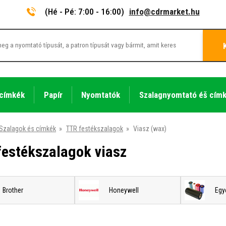
(Hé - Pé: 7:00 - 16:00)
info@cdrmarket.hu
 címkék
Papír
Nyomtatók
Szalagnyomtató éš cím
Szalagok és címkék
»
TTR festékszalagok
»
Viasz (wax)
festékszalagok viasz
Brother
Honeywell
Egy