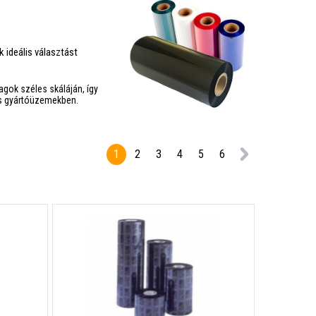
k ideális választást
gok széles skáláján, így
és gyártóüzemekben.
1
2
3
4
5
6