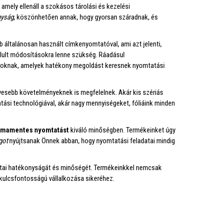
 amely ellenáll a szokásos tárolási és kezelési
nyság
, köszönhetően annak, hogy gyorsan száradnak, és
bb általánosan használt címkenyomtatóval, ami azt jelenti,
lult módosításokra lenne szükség. Ráadásul
atoknak, amelyek hatékony megoldást keresnek nyomtatási
nyesebb követelményeknek is megfelelnek. Akár kis szériás
ási technológiával, akár nagy mennyiségeket, fóliáink minden
émamentes nyomtatást
kiváló minőségben. Termékeinket úgy
got
nyújtsanak Önnek abban, hogy nyomtatási feladatai mindig
atai hatékonyságát és minőségét. Termékeinkkel nemcsak
 kulcsfontosságú vállalkozása sikeréhez.