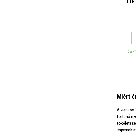
TTR 
RAK
Miért é
A viaszos
történő n
tökéletese
legyenek m