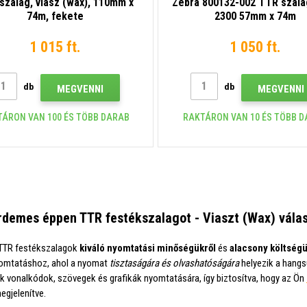
szalag, viasz (wax), 110mm x
Zebra 800132-002 TTR szala
74m, fekete
2300 57mm x 74m
1 015 ft.
1 050 ft.
db
db
MEGVENNI
MEGVENNI
TÁRON VAN 100 ÉS TÖBB DARAB
RAKTÁRON VAN 10 ÉS TÖBB 
rdemes éppen TTR festékszalagot - Viaszt (Wax) vála
 TTR festékszalagok
kiváló nyomtatási minőségükről
és
alacsony költségü
yomtatáshoz, ahol a nyomat
tisztaságára és olvashatóságára
helyezik a hangs
k vonalkódok, szövegek és grafikák nyomtatására, így biztosítva, hogy az Ön
egjelenítve.