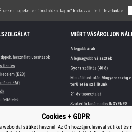
rdekes tippeket és útmutatókat kapni? Iratkozzon fel hírlevelünkre.
LSZOLGÁLAT
MIÉRT VÁSÁROLJON NÁL
A legjobb
árak
tippek, használati utasítások
A legnagyobb
választék
és fizetés
Gyors
szállítás (48 ó)
kedelem (B2B)
Mi szállítunk után
Magyarország e
érdések FAQ
területén szállítunk
iók
21 év
tapasztalat
 feltételek
Szakértői tanácsadás
INGYENES
ési tájékoztató
Előzékeny hozzáállás
Cookies + GDPR
intézmények számára
Arany
tanúsítvány
Heureka
 bérlése
a weboldal sütiket használ. Az Ön hozzájárulásával sütiket és