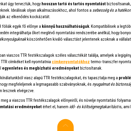
inkat úgy terveztük, hogy
hosszan tartó és tartós nyomtatást
biztosítsanak,
knek. Ideálisak olyan alkalmazásokhoz, ahol fontos a
sebesség és a hatéko
lják az elkenődés kockázatát.
 fóliák egyik fő előnye a
könnyű használhatóságuk
. Kompatibilisek a legtö
edén integrálhatja őket meglévő nyomtatási rendszerébe anélkül, hogy bonyo
tékonyságuknak
köszönhetően kiváló választást jelentenek azoknak a vállal
ban viaszos TTR festékszalagok széles választékát találja, amelyek a legigé
 TTR címkéket kell nyomtatnia
címkenyomtatókhoz
termo-transzfer nyomtat
l
egyenletes és megbízható eredményeket
biztosítanak.
kínálatunkból viasz alapú TTR festékszalagokat, és tapasztalja meg a
probl
 hogy megfeleljenek a legmagasabb szabványoknak, és
nyugalmat és biztonsá
n lesznek elvégezve.
meg a viaszos TTR festékszalagok előnyeiről, és növelje nyomtatási folyam
omtatási eredményeket
érhet el, hanem
idő- és költségmegtakarítást
is, ami