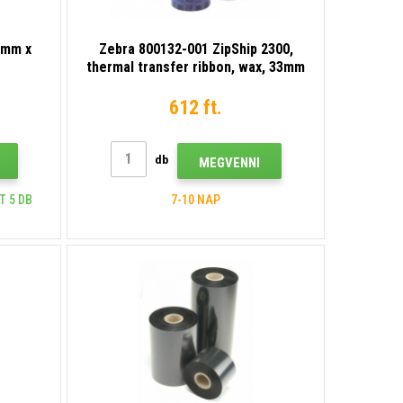
9mm x
Zebra 800132-001 ZipShip 2300,
e
thermal transfer ribbon, wax, 33mm
612 ft.
db
MEGVENNI
T 5 DB
7-10 NAP