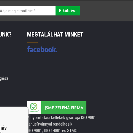
Elküldés.
UNK?
MEGTALÁLHAT MINKET
gész
A nyomtatási kellékek gyártója ISO 9001
tanúsítvánnyal rendelkezik
 más
ISO 9001, ISO 14001 és STMC.