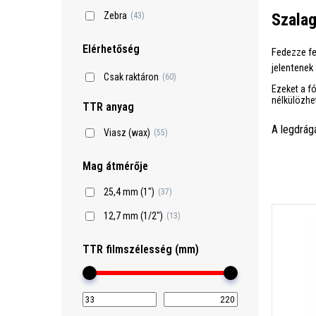
Szalag
Zebra
(43)
Elérhetőség
Fedezze f
jelentenek
Csak raktáron
(60)
Ezeket a fó
nélkülözhe
TTR anyag
A legdrág
Viasz (wax)
(55)
Mag átmérője
25,4 mm (1")
(37)
12,7 mm (1/2")
(13)
TTR filmszélesség (mm)