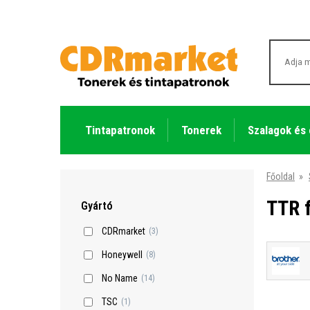
Tintapatronok
Tonerek
Szalagok és
Főoldal
»
TTR 
Gyártó
CDRmarket
(3)
Honeywell
(8)
No Name
(14)
TSC
(1)