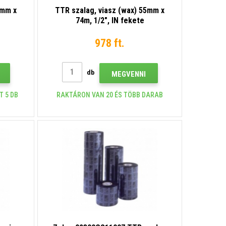
8mm x
TTR szalag, viasz (wax) 55mm x
74m, 1/2", IN fekete
978 ft.
db
MEGVENNI
T 5 DB
RAKTÁRON VAN 20 ÉS TÖBB DARAB