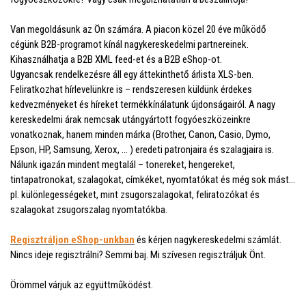
Van megoldásunk az Ön számára. A piacon közel 20 éve működő
cégünk B2B-programot kínál nagykereskedelmi partnereinek.
Kihasználhatja a B2B XML feed-et és a B2B eShop-ot.
Ugyancsak rendelkezésre áll egy áttekinthető árlista XLS-ben.
Feliratkozhat hírlevelünkre is – rendszeresen küldünk érdekes
kedvezményeket és híreket termékkínálatunk újdonságairól. A nagy
kereskedelmi árak nemcsak utángyártott fogyóeszközeinkre
vonatkoznak, hanem minden márka (Brother, Canon, Casio, Dymo,
Epson, HP, Samsung, Xerox, ... ) eredeti patronjaira és szalagjaira is.
Nálunk igazán mindent megtalál – tonereket, hengereket,
tintapatronokat, szalagokat, címkéket, nyomtatókat és még sok mást…
pl. különlegességeket, mint zsugorszalagokat, feliratozókat és
szalagokat zsugorszalag nyomtatókba.
Regisztráljon eShop-unkban
és kérjen nagykereskedelmi számlát.
Nincs ideje regisztrálni? Semmi baj. Mi szívesen regisztráljuk Önt.
Örömmel várjuk az együttműködést.