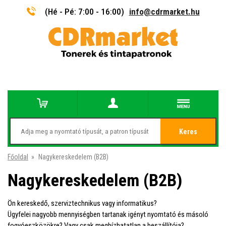
(Hé - Pé: 7:00 - 16:00)
info@cdrmarket.hu
Keres
Főoldal
»
Nagykereskedelem (B2B)
Nagykereskedelem (B2B)
Ön kereskedő, szerviztechnikus vagy informatikus?
Ügyfelei nagyobb mennyiségben tartanak igényt nyomtató és másoló
fogyóeszközökre? Vagy csak megbízhatatlan a beszállítója?