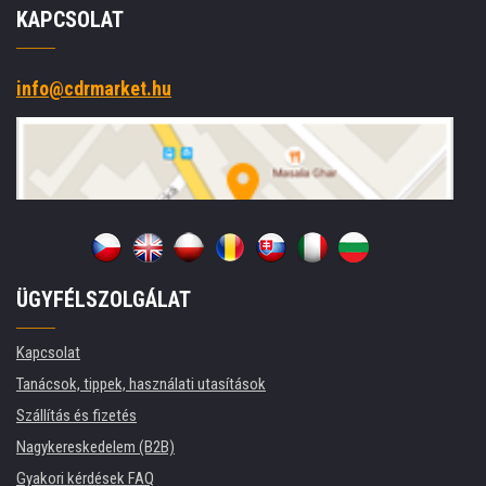
KAPCSOLAT
info@cdrmarket.hu
ÜGYFÉLSZOLGÁLAT
Kapcsolat
Tanácsok, tippek, használati utasítások
Szállítás és fizetés
Nagykereskedelem (B2B)
Gyakori kérdések FAQ