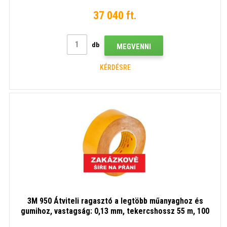
mm x 55 m
37 040 ft.
db
MEGVENNI
KÉRDÉSRE
3M 950 Átviteli ragasztó a legtöbb műanyaghoz és
gumihoz, vastagság: 0,13 mm, tekercshossz 55 m, 100
mm x 55 m