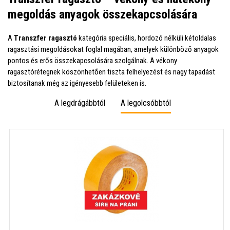
megoldás anyagok összekapcsolására
A
Transzfer ragasztó
kategória speciális, hordozó nélküli kétoldalas
ragasztási megoldásokat foglal magában, amelyek különböző anyagok
pontos és erős összekapcsolására szolgálnak. A vékony
ragasztórétegnek köszönhetően tiszta felhelyezést és nagy tapadást
biztosítanak még az igényesebb felületeken is.
A legdrágábbtól
A legolcsóbbtól