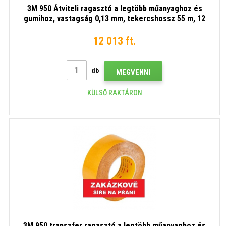
3M 950 Átviteli ragasztó a legtöbb műanyaghoz és
gumihoz, vastagság 0,13 mm, tekercshossz 55 m, 12
mm x 55 m
12 013 ft.
db
MEGVENNI
KÜLSŐ RAKTÁRON
3M 950 transzfer ragasztó a legtöbb műanyaghoz és