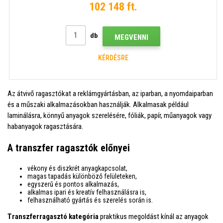
102 148 ft.
db
MEGVENNI
KÉRDÉSRE
Az átvivő ragasztókat a reklámgyártásban, az iparban, a nyomdaiparban
és a műszaki alkalmazásokban használják. Alkalmasak például
laminálásra, könnyű anyagok szerelésére, fóliák, papír, műanyagok vagy
habanyagok ragasztására.
A transzfer ragasztók előnyei
vékony és diszkrét anyagkapcsolat,
magas tapadás különböző felületeken,
egyszerű és pontos alkalmazás,
alkalmas ipari és kreatív felhasználásra is,
felhasználható gyártás és szerelés során is.
Transzferragasztó kategória
praktikus megoldást kínál az anyagok