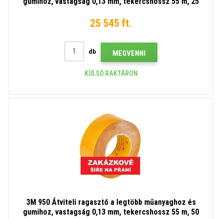
gumihoz, vastagság 0,13 mm, tekercshossz 55 m, 25
mm x 55 m
25 545 ft.
db
MEGVENNI
KÜLSŐ RAKTÁRON
3M 950 Átviteli ragasztó a legtöbb műanyaghoz és
gumihoz, vastagság 0,13 mm, tekercshossz 55 m, 50