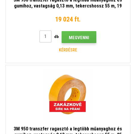
gumihoz, vastagság 0,13 mm, tekercshossz 55 m, 19
mm x 55 m
19 024 ft.
db
MEGVENNI
KÉRDÉSRE
3M 950 transzfer ragasztó a legtöbb műanyaghoz és