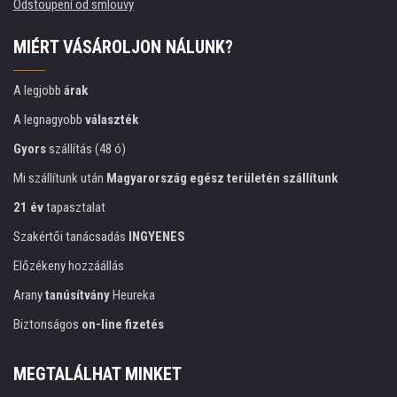
Odstoupení od smlouvy
MIÉRT VÁSÁROLJON NÁLUNK?
A legjobb
árak
A legnagyobb
választék
Gyors
szállítás (48 ó)
Mi szállítunk után
Magyarország egész területén szállítunk
21 év
tapasztalat
Szakértői tanácsadás
INGYENES
Előzékeny hozzáállás
Arany
tanúsítvány
Heureka
Biztonságos
on-line fizetés
MEGTALÁLHAT MINKET