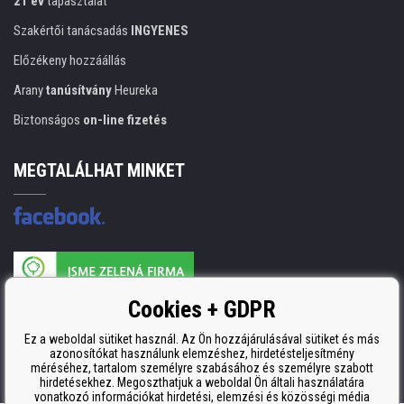
21 év
tapasztalat
Szakértői tanácsadás
INGYENES
Előzékeny hozzáállás
Arany
tanúsítvány
Heureka
Biztonságos
on-line fizetés
MEGTALÁLHAT MINKET
A nyomtatási kellékek gyártója ISO 9001 tanúsítvánnyal rendelkezik
Cookies + GDPR
ISO 9001, ISO 14001 és STMC.
Ez a weboldal sütiket használ. Az Ön hozzájárulásával sütiket és más
azonosítókat használunk elemzéshez, hirdetésteljesítmény
méréséhez, tartalom személyre szabásához és személyre szabott
hirdetésekhez. Megoszthatjuk a weboldal Ön általi használatára
vonatkozó információkat hirdetési, elemzési és közösségi média