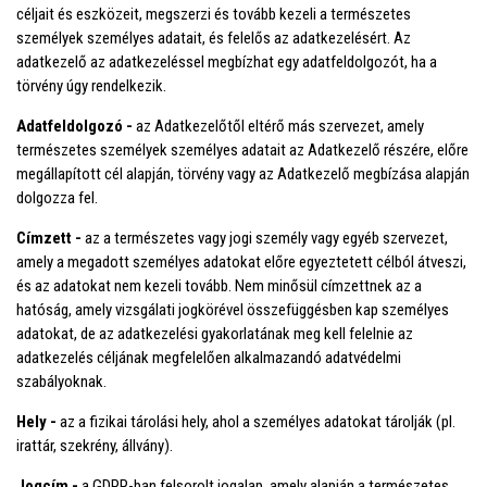
céljait és eszközeit, megszerzi és tovább kezeli a természetes
személyek személyes adatait, és felelős az adatkezelésért. Az
adatkezelő az adatkezeléssel megbízhat egy adatfeldolgozót, ha a
törvény úgy rendelkezik.
Adatfeldolgozó -
az Adatkezelőtől eltérő más szervezet, amely
természetes személyek személyes adatait az Adatkezelő részére, előre
megállapított cél alapján, törvény vagy az Adatkezelő megbízása alapján
dolgozza fel.
Címzett -
az a természetes vagy jogi személy vagy egyéb szervezet,
amely a megadott személyes adatokat előre egyeztetett célból átveszi,
és az adatokat nem kezeli tovább. Nem minősül címzettnek az a
hatóság, amely vizsgálati jogkörével összefüggésben kap személyes
adatokat, de az adatkezelési gyakorlatának meg kell felelnie az
adatkezelés céljának megfelelően alkalmazandó adatvédelmi
szabályoknak.
Hely -
az a fizikai tárolási hely, ahol a személyes adatokat tárolják (pl.
irattár, szekrény, állvány).
Jogcím -
a GDPR-ban felsorolt jogalap, amely alapján a természetes