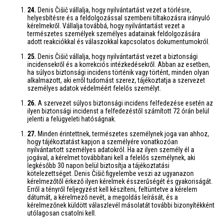
24.
Denis Čišič vállalja, hogy nyilvántartást vezet a törlésre,
helyesbítésre és a feldolgozással szembeni tiltakozásra irányuló
kérelmekről. Vállalja továbbá, hogy nyilvántartást vezet a
természetes személyek személyes adatainak feldolgozására
adott reakciókkal és válaszokkal kapcsolatos dokumentumokról.
25.
Denis Čišič vállalja, hogy nyilvántartást vezet a biztonsági
incidensekről és a korrekciós intézkedésekről. Abban az esetben,
ha súlyos biztonsági incidens történik vagy történt, minden olyan
alkalmazott, aki erről tudomást szerez, tájékoztatja a szervezet
személyes adatok védelméért felelős személyt.
26.
A szervezet súlyos biztonsági incidens felfedezése esetén az
ilyen biztonsági incidenst a felfedezéstől számított 72 órán belül
jelenti a felügyeleti hatóságnak.
27.
Minden érintettnek, természetes személynek joga van ahhoz,
hogy tájékoztatást kapjon a személyére vonatkozóan
nyilvántartott személyes adatokról. Ha az ilyen személy él a
jogával, a kérelmet továbbítani kell a felelős személynek, aki
legkésőbb 30 napon belül biztosítja a tájékoztatási
kötelezettséget. Denis Čišič figyelembe veszi az ugyanazon
kérelmezőtől érkező ilyen kérelmek ésszerűségét és gyakoriságát.
Erről a tényről feljegyzést kell készíteni, feltüntetve a kérelem
dátumát, a kérelmező nevét, a megoldás leírását, és a
kérelmezőnek küldött válaszlevél másolatát további bizonyítékként
utólagosan csatolni kell.