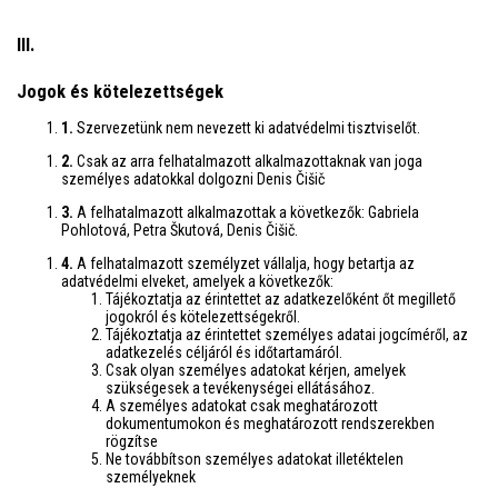
III.
Jogok és kötelezettségek
1.
Szervezetünk nem nevezett ki adatvédelmi tisztviselőt.
2.
Csak az arra felhatalmazott alkalmazottaknak van joga
személyes adatokkal dolgozni Denis Čišič
3.
A felhatalmazott alkalmazottak a következők: Gabriela
Pohlotová, Petra Škutová, Denis Čišič.
4.
A felhatalmazott személyzet vállalja, hogy betartja az
adatvédelmi elveket, amelyek a következők:
Tájékoztatja az érintettet az adatkezelőként őt megillető
jogokról és kötelezettségekről.
Tájékoztatja az érintettet személyes adatai jogcíméről, az
adatkezelés céljáról és időtartamáról.
Csak olyan személyes adatokat kérjen, amelyek
szükségesek a tevékenységei ellátásához.
A személyes adatokat csak meghatározott
dokumentumokon és meghatározott rendszerekben
rögzítse
Ne továbbítson személyes adatokat illetéktelen
személyeknek