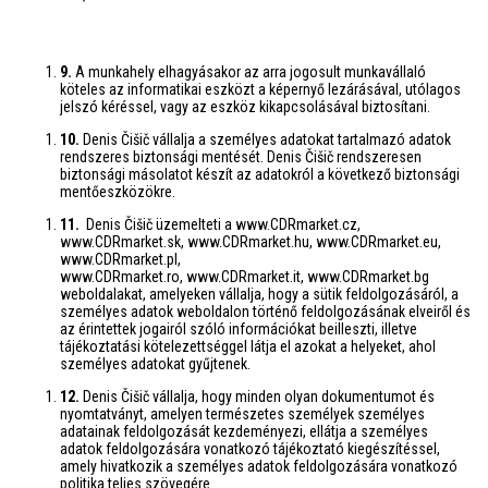
9.
A munkahely elhagyásakor az arra jogosult munkavállaló
köteles az informatikai eszközt a képernyő lezárásával, utólagos
jelszó kéréssel, vagy az eszköz kikapcsolásával biztosítani.
10.
Denis Čišič vállalja a személyes adatokat tartalmazó adatok
rendszeres biztonsági mentését. Denis Čišič rendszeresen
biztonsági másolatot készít az adatokról a következő biztonsági
mentőeszközökre.
11.
Denis Čišič üzemelteti a www.CDRmarket.cz,
www.CDRmarket.sk, www.CDRmarket.hu, www.CDRmarket.eu,
www.CDRmarket.pl,
www.CDRmarket.ro, www.CDRmarket.it, www.CDRmarket.bg
weboldalakat, amelyeken vállalja, hogy a sütik feldolgozásáról, a
személyes adatok weboldalon történő feldolgozásának elveiről és
az érintettek jogairól szóló információkat beilleszti, illetve
tájékoztatási kötelezettséggel látja el azokat a helyeket, ahol
személyes adatokat gyűjtenek.
12.
Denis Čišič vállalja, hogy minden olyan dokumentumot és
nyomtatványt, amelyen természetes személyek személyes
adatainak feldolgozását kezdeményezi, ellátja a személyes
adatok feldolgozására vonatkozó tájékoztató kiegészítéssel,
amely hivatkozik a személyes adatok feldolgozására vonatkozó
politika teljes szövegére.