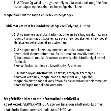
5.
A Társaság vállalja, hogy személyes adatokat csak megfelelően
biztonságos épületekben és helyiségekben kezel.
Megfelelően biztonságos épületek és helyiségek:
-
CDRmarket raktár+irodák
helyiségekkel Folyosó, 1. iroda.
6.
A személyes adatokat tartalmazó helyiség elhagyásakor az arra
jogosult alkalmazott köteles az egyes helyiségeket és a helyiséget
illetéktelen behatolás ellen biztosítani.
7.
Az éppen nem kezelt, személyes adatokat tartalmazó
nyomtatott dokumentumokat és informatikai eszközöket az arra
felhatalmazott munkatársaknak az erre kijelölt tárolóhelyeken kell
tárolniuk.
Ezek a tárolási területek a következők: Archívum
8.
Minden olyan informatikai eszközt, amelyen személyes
adatokat kezelnek, megfelelően biztosítani kell, legalább
megfelelő biztonsággal vagy fizikai és elektronikus védelemmel az
adatszivárgás megakadályozására.
Megfelelően biztosított informatikai eszközök a
következők:
SERVER-POHODA szerver, Binargon adattároló, Ecomail
adattároló, Kamerarendszer adattároló HDD-vel.