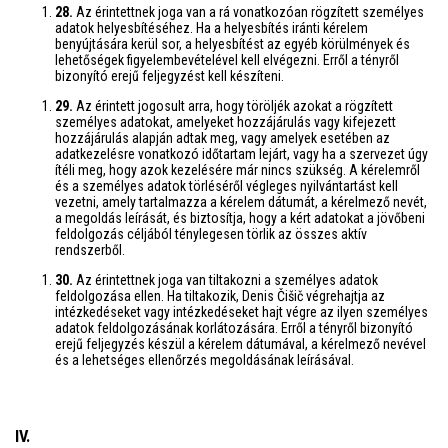
28.
Az érintettnek joga van a rá vonatkozóan rögzített személyes
adatok helyesbítéséhez. Ha a helyesbítés iránti kérelem
benyújtására kerül sor, a helyesbítést az egyéb körülmények és
lehetőségek figyelembevételével kell elvégezni. Erről a tényről
bizonyító erejű feljegyzést kell készíteni.
29.
Az érintett jogosult arra, hogy töröljék azokat a rögzített
személyes adatokat, amelyeket hozzájárulás vagy kifejezett
hozzájárulás alapján adtak meg, vagy amelyek esetében az
adatkezelésre vonatkozó időtartam lejárt, vagy ha a szervezet úgy
ítéli meg, hogy azok kezelésére már nincs szükség. A kérelemről
és a személyes adatok törléséről végleges nyilvántartást kell
vezetni, amely tartalmazza a kérelem dátumát, a kérelmező nevét,
a megoldás leírását, és biztosítja, hogy a kért adatokat a jövőbeni
feldolgozás céljából ténylegesen törlik az összes aktív
rendszerből.
30.
Az érintettnek joga van tiltakozni a személyes adatok
feldolgozása ellen. Ha tiltakozik, Denis Čišič végrehajtja az
intézkedéseket vagy intézkedéseket hajt végre az ilyen személyes
adatok feldolgozásának korlátozására. Erről a tényről bizonyító
erejű feljegyzés készül a kérelem dátumával, a kérelmező nevével
és a lehetséges ellenőrzés megoldásának leírásával.
IV.