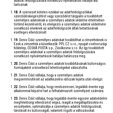
adatok feldolgozására vonatkozó nyilvántartás hatálya alá
tartoznak.
18.
A szervezet köteles ezekkel az adatfeldolgozókkal
szerződéskiegészítést vagy szerződést tárgyalni a továbbított
személyes adatoknak a személyes adatok védelme értelmében
történő kezeléséről, és elvégezni a személyes adatok védelmére
vonatkozó elveknek az adatfeldolgozók általi betartásának
esetleges ellenőrzését.
19.
Denis Čišič személyes adatokat továbbíthat a címzetteknek is.
Ezek a címzettek a következők: PPL CZ s.r.o., nyugat-csehországi
fióktelep, ČESKÁ POŠTA s.p., Zásilkovna s.r.o. Az így továbbított
személyes adatokat a személyes adatok feldolgozására
vonatkozó nyilvántartások hatálya határozza meg.
20.
Denis Čišič a személyes adatok továbbításának biztonságos
formájaként a következő lehetőségeket választotta.
21.
Denis Čišič vállalja, hogy a személyes adatok
megsemmisítését az adatkezelési időszak lejárta után elvégzi.
22.
Denis Čišič vállalja, hogy rendszeresen, legalább évente egy
alkalommal képzést tart a felhatalmazott személyzet számára.
23.
Denis Čišič vállalja, hogy legalább évente egyszer adatvédelmi
megfelelőségi ellenőrzést végez, reagál a megállapításokra és
veszélyekre, optimalizálja a személyes adatok feldolgozását,
tárolását és biztonságát, valamint rögzíti a változásokat.