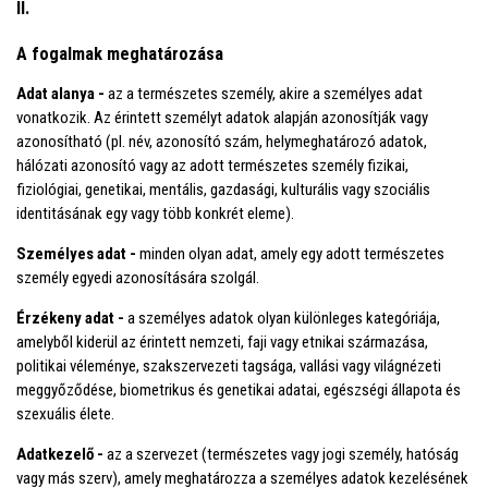
II.
A fogalmak meghatározása
Adat alanya -
az a természetes személy, akire a személyes adat
vonatkozik. Az érintett személyt adatok alapján azonosítják vagy
azonosítható (pl. név, azonosító szám, helymeghatározó adatok,
hálózati azonosító vagy az adott természetes személy fizikai,
fiziológiai, genetikai, mentális, gazdasági, kulturális vagy szociális
identitásának egy vagy több konkrét eleme).
Személyes adat -
minden olyan adat, amely egy adott természetes
személy egyedi azonosítására szolgál.
Érzékeny adat -
a személyes adatok olyan különleges kategóriája,
amelyből kiderül az érintett nemzeti, faji vagy etnikai származása,
politikai véleménye, szakszervezeti tagsága, vallási vagy világnézeti
meggyőződése, biometrikus és genetikai adatai, egészségi állapota és
szexuális élete.
Adatkezelő -
az a szervezet (természetes vagy jogi személy, hatóság
vagy más szerv), amely meghatározza a személyes adatok kezelésének