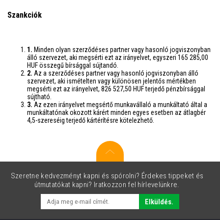
Szankciók
1.
Minden olyan szerződéses partner vagy hasonló jogviszonyban
álló szervezet, aki megsérti ezt az irányelvet, egyszeri 165 285,00
HUF összegű bírsággal sújtandó.
2.
Az a szerződéses partner vagy hasonló jogviszonyban álló
szervezet, aki ismételten vagy különösen jelentős mértékben
megsérti ezt az irányelvet, 826 527,50 HUF terjedő pénzbírsággal
sújtható.
3.
Az ezen irányelvet megsértő munkavállaló a munkáltató által a
munkáltatónak okozott kárért minden egyes esetben az átlagbér
4,5-szereséig terjedő kártérítésre kötelezhető.
Szeretne kedvezményt kapni és spórolni? Érdekes tippeket és
útmutatókat kapni? Iratkozzon fel hírlevelünkre.
Elküldés.