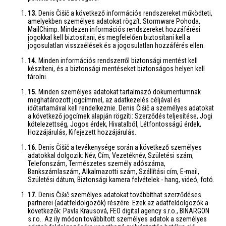
13.
Denis Čišič a következő információs rendszereket működteti,
amelyekben személyes adatokat rögzít. Stormware Pohoda,
MailChimp. Mindezen információs rendszereket hozzáférési
jogokkal kell biztosítani, és megfelelően biztosítani kell a
jogosulatlan visszaélések és a jogosulatlan hozzáférés ellen.
14.
Minden információs rendszerről biztonsági mentést kell
készíteni, és a biztonsági mentéseket biztonságos helyen kell
tárolni.
15.
Minden személyes adatokat tartalmazó dokumentumnak
meghatározott jogcímmel, az adatkezelés céljával és
időtartamával kell rendelkeznie. Denis Čišič a személyes adatokat
a következő jogcímek alapján rögzíti: Szerződés teljesítése, Jogi
kötelezettség, Jogos érdek, Hivatalból, Létfontosságú érdek,
Hozzájárulás, Kifejezett hozzájárulás.
16.
Denis Čišič a tevékenysége során a következő személyes
adatokkal dolgozik: Név, Cím, Vezetéknév, Születési szám,
Telefonszám, Természetes személy adószáma,
Bankszámlaszám, Alkalmazotti szám, Szállítási cím, E-mail,
Születési dátum, Biztonsági kamera felvételek - hang, videó, fotó.
17.
Denis Čišič személyes adatokat továbbíthat szerződéses
partnerei (adatfeldolgozók) részére. Ezek az adatfeldolgozók a
következők: Pavla Krausová, FEO digital agency s.r.o., BINARGON
s.r.o.. Az ily módon továbbított személyes adatok a személyes