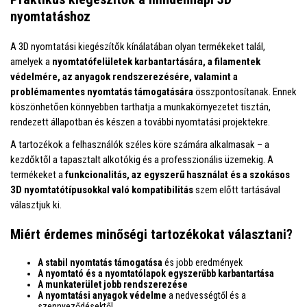
nyomtatáshoz
A 3D nyomtatási kiegészítők kínálatában olyan termékeket talál,
amelyek a
nyomtatófelületek karbantartására, a filamentek
védelmére, az anyagok rendszerezésére, valamint a
problémamentes nyomtatás támogatására
összpontosítanak. Ennek
köszönhetően könnyebben tarthatja a munkakörnyezetet tisztán,
rendezett állapotban és készen a további nyomtatási projektekre.
A tartozékok a felhasználók széles köre számára alkalmasak – a
kezdőktől a tapasztalt alkotókig és a professzionális üzemekig. A
termékeket a
funkcionalitás, az egyszerű használat és a szokásos
3D nyomtatótípusokkal való kompatibilitás
szem előtt tartásával
választjuk ki.
Miért érdemes minőségi tartozékokat választani?
A stabil nyomtatás támogatása
és jobb eredmények
A nyomtató és a nyomtatólapok egyszerűbb karbantartása
A munkaterület jobb rendszerezése
A nyomtatási anyagok védelme
a nedvességtől és a
szennyeződésektől