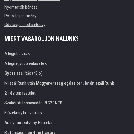
Nyomtatók bérlése
Pótló teljesítmény
Odstoupení od smlouvy
MIÉRT VÁSÁROLJON NÁLUNK?
A legjobb
árak
A legnagyobb
választék
Gyors
szállítás (48 ó)
Mi szállítunk után
Magyarország egész területén szállítunk
21 év
tapasztalat
Szakértői tanácsadás
INGYENES
Előzékeny hozzáállás
Arany
tanúsítvány
Heureka
Biztonságos
on-line fizetés