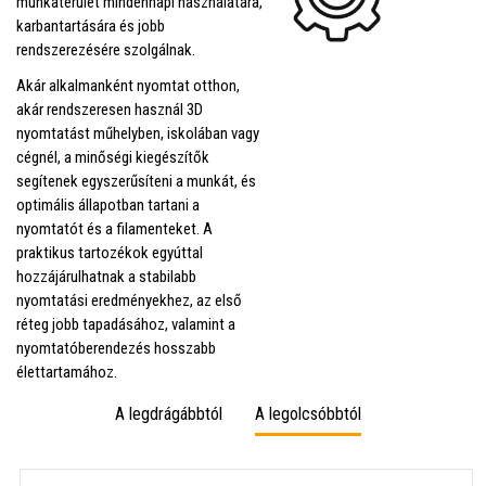
munkaterület mindennapi használatára,
karbantartására és jobb
rendszerezésére szolgálnak.
Akár alkalmanként nyomtat otthon,
akár rendszeresen használ 3D
nyomtatást műhelyben, iskolában vagy
cégnél, a minőségi kiegészítők
segítenek egyszerűsíteni a munkát, és
optimális állapotban tartani a
nyomtatót és a filamenteket. A
praktikus tartozékok egyúttal
hozzájárulhatnak a stabilabb
nyomtatási eredményekhez, az első
réteg jobb tapadásához, valamint a
nyomtatóberendezés hosszabb
élettartamához.
A legdrágábbtól
A legolcsóbbtól