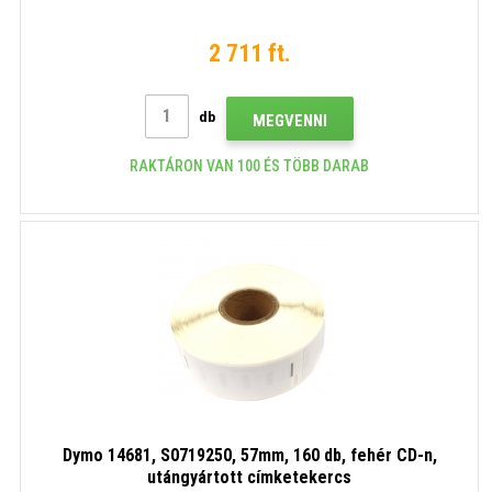
2 711 ft.
db
MEGVENNI
RAKTÁRON VAN 100 ÉS TÖBB DARAB
Dymo 14681, S0719250, 57mm, 160 db, fehér CD-n,
utángyártott címketekercs