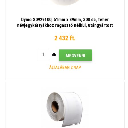
Dymo S0929100, 51mm x 89mm, 300 db, fehér
névjegykártyákhoz ragasztó nélkül, utángyártott
címketekercs
2 432 ft.
db
MEGVENNI
ÁLTALÁBAN 2 NAP