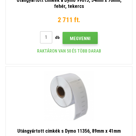
Utángyártott címkék a Dymo 99015, 54mm x 70mm,
fehér, tekercs
2 711 ft.
db
MEGVENNI
RAKTÁRON VAN 50 ÉS TÖBB DARAB
Utángyártott címkék s Dymo 11356, 89mm x 41mm