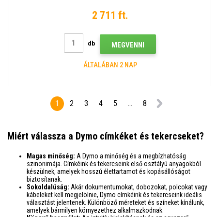
2 711 ft.
db
MEGVENNI
ÁLTALÁBAN 2 NAP
1
2
3
4
5
...
8
Miért válassza a Dymo címkéket és tekercseket?
Magas minőség:
A Dymo a minőség és a megbízhatóság
szinonimája. Címkéink és tekercseink első osztályú anyagokból
készülnek, amelyek hosszú élettartamot és kopásállóságot
biztosítanak.
Sokoldalúság:
Akár dokumentumokat, dobozokat, polcokat vagy
kábeleket kell megjelölnie, Dymo címkéink és tekercseink ideális
választást jelentenek. Különböző méreteket és színeket kínálunk,
amelyek bármilyen környezethez alkalmazkodnak.