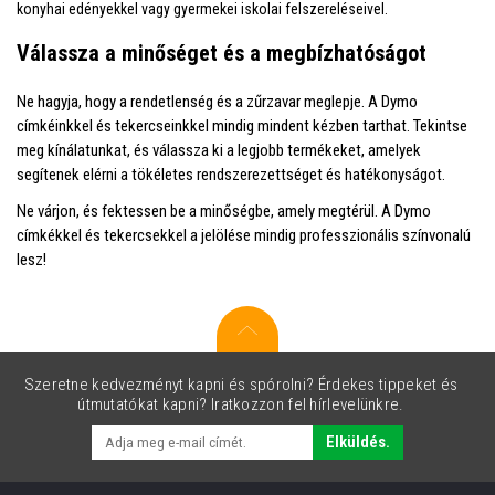
konyhai edényekkel vagy gyermekei iskolai felszereléseivel.
Válassza a minőséget és a megbízhatóságot
Ne hagyja, hogy a rendetlenség és a zűrzavar meglepje. A Dymo
címkéinkkel és tekercseinkkel mindig mindent kézben tarthat. Tekintse
meg kínálatunkat, és válassza ki a legjobb termékeket, amelyek
segítenek elérni a tökéletes rendszerezettséget és hatékonyságot.
Ne várjon, és fektessen be a minőségbe, amely megtérül. A Dymo
címkékkel és tekercsekkel a jelölése mindig professzionális színvonalú
lesz!
Szeretne kedvezményt kapni és spórolni? Érdekes tippeket és
útmutatókat kapni? Iratkozzon fel hírlevelünkre.
Elküldés.