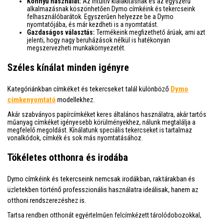
Könnyű használat:
Az intuitív kialakításnak és az egyszerű
alkalmazásnak köszönhetően Dymo címkéink és tekercseink
felhasználóbarátok. Egyszerűen helyezze be a Dymo
nyomtatójába, és már kezdheti is a nyomtatást.
Gazdaságos választás:
Termékeink megfizethető árúak, ami azt
jelenti, hogy nagy beruházások nélkül is hatékonyan
megszervezheti munkakörnyezetét.
Széles kínálat minden igényre
Kategóriánkban címkéket és tekercseket talál különböző
Dymo
címkenyomtató
modellekhez.
Akár szabványos papírcímkéket keres általános használatra, akár tartós
műanyag címkéket igényesebb körülményekhez, nálunk megtalálja a
megfelelő megoldást. Kínálatunk speciális tekercseket is tartalmaz
vonalkódok, címkék és sok más nyomtatásához.
Tökéletes otthonra és irodába
Dymo címkéink és tekercseink nemcsak irodákban, raktárakban és
üzletekben történő professzionális használatra ideálisak, hanem az
otthoni rendszerezéshez is.
Tartsa rendben otthonát egyértelműen felcímkézett tárolódobozokkal,