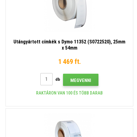
Utángyártott címkék s Dymo 11352 (S0722520), 25mm
x 54mm
1 469 ft.
db
MEGVENNI
RAKTÁRON VAN 100 ÉS TÖBB DARAB