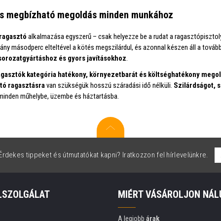
és megbízható megoldás minden munkához
ragasztó
alkalmazása egyszerű – csak helyezze be a rudat a ragasztópisztolyb
hány másodperc elteltével a kötés megszilárdul, és azonnal készen áll a tová
 sorozatgyártáshoz és gyors javításokhoz
.
gasztók kategória
hatékony, környezetbarát és költséghatékony megol
ó ragasztásra
van szükségük hosszú száradási idő nélküli.
Szilárdságot, 
minden műhelybe, üzembe és háztartásba.
rdekes tippeket és útmutatókat kapni? Iratkozzon fel hírlevelünkre.
LSZOLGÁLAT
MIÉRT VÁSÁROLJON NÁL
A legjobb
árak