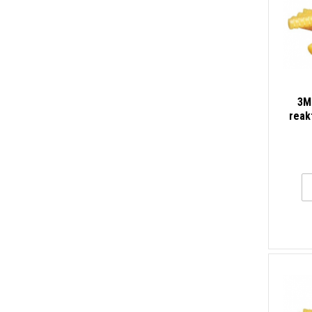
3M
reak