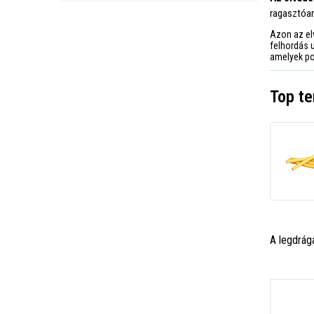
ragasztóan
Azon az e
felhordás 
amelyek po
Top t
A legdrág