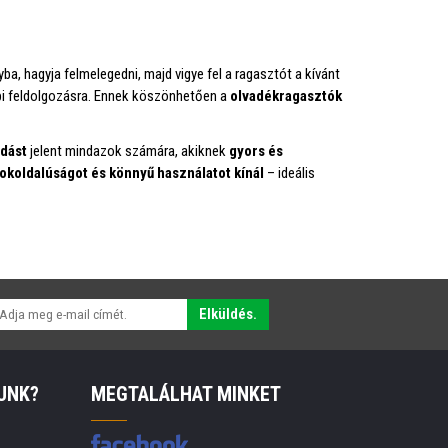
a, hagyja felmelegedni, majd vigye fel a ragasztót a kívánt
bbi feldolgozásra. Ennek köszönhetően a
olvadékragasztók
dást
jelent mindazok számára, akiknek
gyors és
sokoldalúságot és könnyű használatot kínál
– ideális
Elküldés.
UNK?
MEGTALÁLHAT MINKET