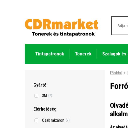
Tintapatronok
Tonerek
Szalagok és
Főoldal
»
Forr
Gyártó
3M
(7)
Olvadé
Elérhetőség
alkal
Csak raktáron
(7)
Az olvadé