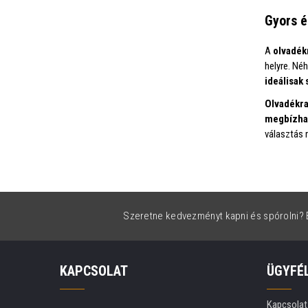
Gyors 
A
olvadék
helyre. Né
ideálisak
Olvadékra
megbízhat
választás 
Szeretne kedvezményt kapni és spórolni? É
KAPCSOLAT
ÜGYFÉ
Kapcsolat