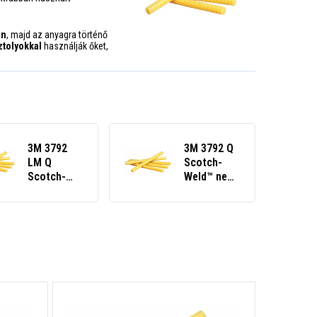
en
, majd az anyagra történő
ztolyokkal
használják őket,
3M 3792
3M 3792 Q
LM Q
Scotch-
Scotch-
Weld™ nem
Weld™
reaktív
alacsony
olvadékragasztó,
olvadáspontú,
5 kg-os
nem reaktív
kiszerelés
olvadékragasztó,
5 kg-os
kiszerelés