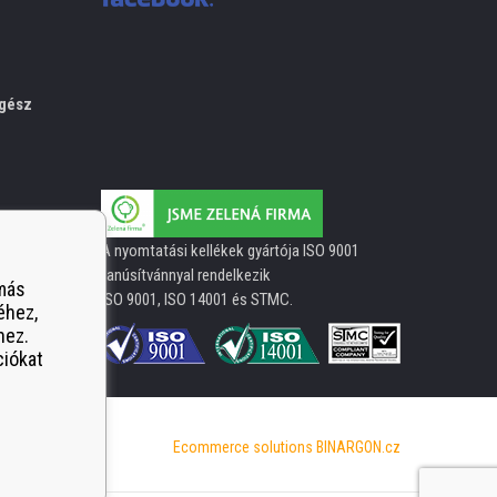
gész
A nyomtatási kellékek gyártója ISO 9001
tanúsítvánnyal rendelkezik
 más
ISO 9001, ISO 14001 és STMC.
éhez,
hez.
ciókat
Ecommerce solutions
BINARGON.cz