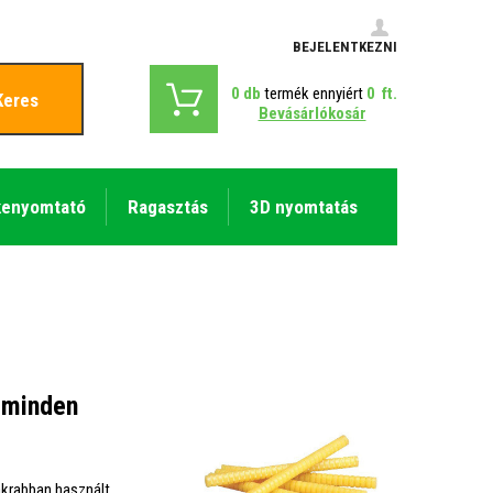
BEJELENTKEZNI
0
db
termék ennyiért
0
ft.
Keres
Bevásárlókosár
kenyomtató
Ragasztás
3D nyomtatás
s minden
krabban használt