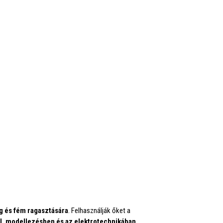
eg és fém ragasztására
. Felhasználják őket a
l, modellezésben és az elektrotechnikában
.