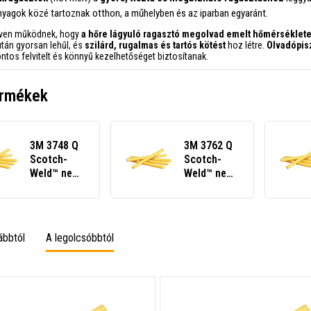
yagok közé tartoznak otthon, a műhelyben és az iparban egyaránt.
lven működnek, hogy
a hőre lágyuló ragasztó megolvad emelt hőmérséklet
után gyorsan lehűl, és
szilárd, rugalmas és tartós kötést
hoz létre.
Olvadópis
ntos felvitelt és könnyű kezelhetőséget biztosítanak.
ermékek
3M 3748 Q
3M 3762 Q
Scotch-
Scotch-
Weld™ nem
Weld™ nem
reaktív
reaktív
olvadékragasztó,
olvadékragasztó,
5 kg-os
5 kg-os
kiszerelés
kiszerelés
ábbtól
A legolcsóbbtól