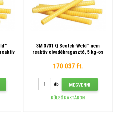
ld™
3M 3731 Q Scotch-Weld™ nem
reaktív
reaktív olvadékragasztó, 5 kg-os
os
kiszerelés
170 037 ft.
db
MEGVENNI
KÜLSŐ RAKTÁRON