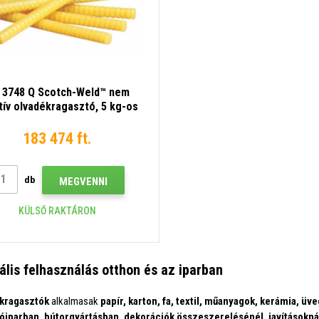
 3748 Q Scotch-Weld™ nem
tív olvadékragasztó, 5 kg-os
kiszerelés
183 474 ft.
db
MEGVENNI
KÜLSŐ RAKTÁRON
ális felhasználás otthon és az iparban
kragasztók
alkalmasak
papír, karton, fa, textil, műanyagok, kerámia, üv
iparban, bútorgyártásban, dekorációk összeszerelésénél, javításokná