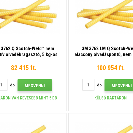
 3762 Q Scotch-Weld™ nem
3M 3762 LM Q Scotch-We
tív olvadékragasztó, 5 kg-os
alacsony olvadáspontú, nem 
kiszerelés
olvadékragasztó, 5 kg-
kiszerelés
82 415 ft.
100 954 ft.
db
db
MEGVENNI
MEGVENNI
ÁRON VAN KEVESEBB MINT 5 DB
KÜLSŐ RAKTÁRON