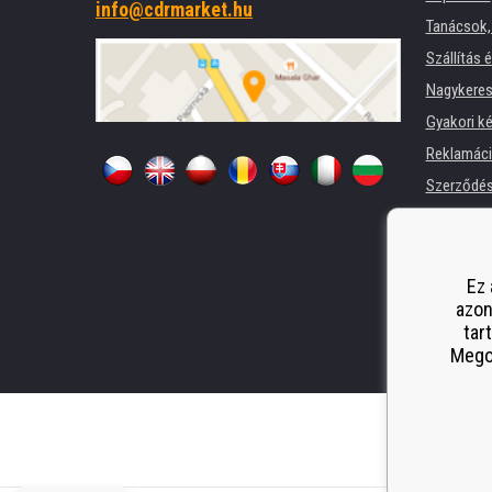
info@cdrmarket.hu
Tanácsok, 
Szállítás 
Nagykeres
Gyakori k
Reklamác
Szerződési
Adatkezel
Cégek és 
Nyomtatók
Ez 
azon
Pótló telj
tar
Odstoupen
Megos