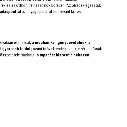
k és az otthoni felhasználók körében. Az olvadékragasztók
vadásponttal
az anyag típusától és a kívánt kötési
kiválóan ellenállnak a
mechanikai igénybevételnek, a
st
gyorsabb feldolgozási idővel
rendelkeznek, ezért ideálisak
 összetétele ráadásul
jó tapadást biztosít a nehezen