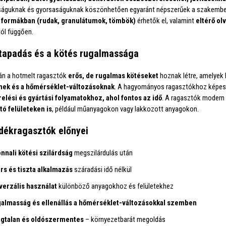
águknak és gyorsaságuknak köszönhetően egyaránt népszerűek a szakembere
ő
formákban (rudak, granulátumok, tömbök)
érhetők el, valamint
eltérő ol
tól függően.
tapadás és a kötés rugalmassága
án a hotmelt ragasztók
erős, de rugalmas kötéseket
hoznak létre, amelyek 
ek és a hőmérséklet-változásoknak
. A hagyományos ragasztókhoz képe
elési és gyártási folyamatokhoz, ahol fontos az idő
. A ragasztók modern
tó felületeken is
, például műanyagokon vagy lakkozott anyagokon.
dékragasztók előnyei
nnali kötési szilárdság
megszilárdulás után
rs és tiszta alkalmazás
száradási idő nélkül
verzális használat
különböző anyagokhoz és felületekhez
almasság és ellenállás a hőmérséklet-változásokkal szemben
gtalan és oldószermentes
– környezetbarát megoldás