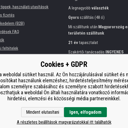
tippek, használati utasítások
A legnagyobb
választék
és fizetés
Gyors
szállítás (48 ó)
kedelem (B2B)
Mi szállítunk után
Magyarország e
érdések FAQ
területén szállítunk
iók
21 év
tapasztalat
 feltételek
Szakértői tanácsadás
INGYENES
ési tájékoztató
Előzékeny hozzáállás
Cookies + GDPR
intézmények számára
Arany
tanúsítvány
Heureka
 bérlése
a weboldal sütiket használ. Az Ön hozzájárulásával sütiket és
osítókat használunk elemzéshez, hirdetésteljesítmény mérés
Biztonságos
on-line fizetés
esítmény
talom személyre szabásához és személyre szabott hirdetések
í od smlouvy
zthatjuk a weboldal Ön általi használatára vonatkozó informá
hirdetési, elemzési és közösségi média partnereinkkel.
Mindent elutasítani
Igen, elfogadom
A részletes beállítások magyarázatokkal itt találhatók