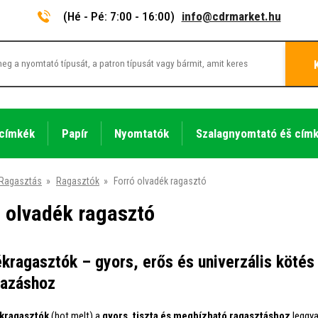
(Hé - Pé: 7:00 - 16:00)
info@cdrmarket.hu
 címkék
Papír
Nyomtatók
Szalagnyomtató éš cím
Ragasztás
»
Ragasztók
»
Forró olvadék ragasztó
ó olvadék ragasztó
kragasztók – gyors, erős és univerzális köté
mazáshoz
kragasztók
(hot melt) a
gyors, tiszta és megbízható ragasztáshoz
leggya