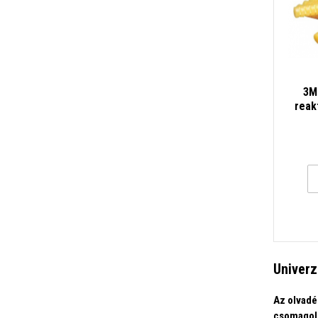
3M
reak
Univerz
Az olvadé
csomagoló