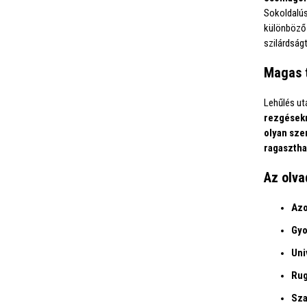
Sokoldalús
különböz
szilárdság
Magas 
Lehűlés ut
rezgésekn
olyan szer
ragasztha
Az olva
Azo
Gyo
Uni
Rug
Sza