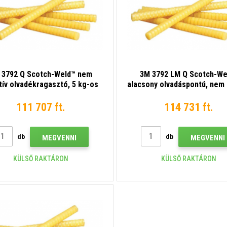
 3792 Q Scotch-Weld™ nem
3M 3792 LM Q Scotch-We
tív olvadékragasztó, 5 kg-os
alacsony olvadáspontú, nem 
kiszerelés
olvadékragasztó, 5 kg-
kiszerelés
111 707 ft.
114 731 ft.
db
db
MEGVENNI
MEGVENNI
KÜLSŐ RAKTÁRON
KÜLSŐ RAKTÁRON