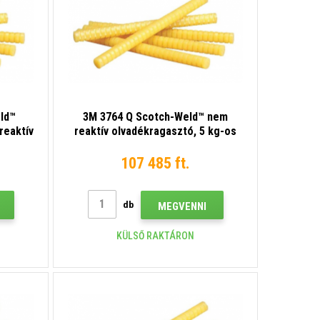
ld™
3M 3764 Q Scotch-Weld™ nem
reaktív
reaktív olvadékragasztó, 5 kg-os
os
kiszerelés
107 485 ft.
db
MEGVENNI
KÜLSŐ RAKTÁRON