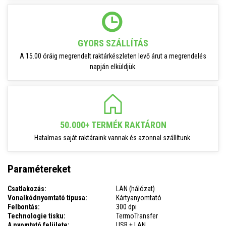
GYORS SZÁLLÍTÁS
A 15.00 óráig megrendelt raktárkészleten levő árut a megrendelés
napján elküldjük.
50.000+ TERMÉK RAKTÁRON
Hatalmas saját raktáraink vannak és azonnal szállítunk.
Paramétereket
Csatlakozás:
LAN (hálózat)
Vonalkódnyomtató típusa:
Kártyanyomtató
Felbontás:
300 dpi
Technologie tisku:
TermoTransfer
A nyomtató felülete:
USB + LAN