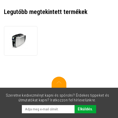
Legutóbb megtekintett termékek
Zebra
ZC300
ZC32-
0M0C000EM00
kártyonyomtató,
kétoldalas,
USB/Ethernet,
ISO
HiCo/LoCo
Mag
S/W
Selectable
Szeretne kedvezményt kapni és spórolni? Érdekes tippeket és
útmutatókat kapni? Iratkozzon fel hírlevelünkre.
Elküldés.