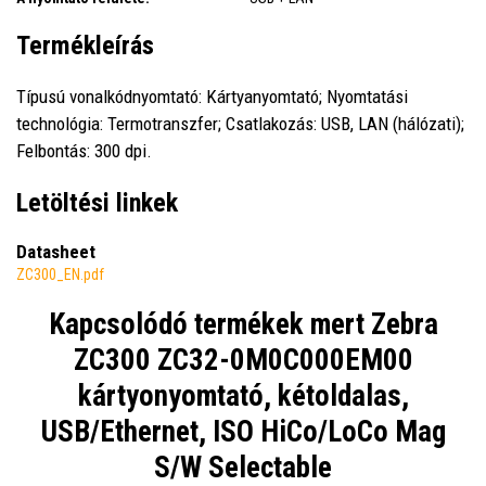
Termékleírás
Típusú vonalkódnyomtató: Kártyanyomtató; Nyomtatási
technológia: Termotranszfer; Csatlakozás: USB, LAN (hálózati);
Felbontás: 300 dpi.
Letöltési linkek
Datasheet
ZC300_EN.pdf
Kapcsolódó termékek mert
Zebra
ZC300 ZC32-0M0C000EM00
kártyonyomtató, kétoldalas,
USB/Ethernet, ISO HiCo/LoCo Mag
S/W Selectable