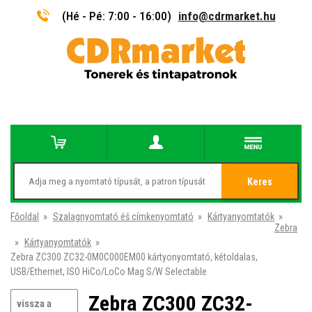
(Hé - Pé: 7:00 - 16:00)
info@cdrmarket.hu
Keres
Főoldal
»
Szalagnyomtató éš címkenyomtató
»
Kártyanyomtatók
»
Zebra
»
Kártyanyomtatók
»
Zebra ZC300 ZC32-0M0C000EM00 kártyonyomtató, kétoldalas,
USB/Ethernet, ISO HiCo/LoCo Mag S/W Selectable
Zebra ZC300 ZC32-
vissza a