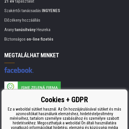
21 év
tapasztalat
Szakértői tanácsadás
INGYENES
Előzékeny hozzáállás
Arany
tanúsítvány
Heureka
Biztonságos
on-line fizetés
MEGTALÁLHAT MINKET
A nyomtatási kellékek gyártója ISO 9001 tanúsítvánnyal rendelkezik
Cookies + GDPR
ISO 9001, ISO 14001 és STMC.
Ez a weboldal sütiket használ. Az Ön hozzájárulásával sütiket és más
azonosítókat használunk elemzéshez, hirdetésteljesítmény
méréséhez, tartalom személyre szabásához és személyre szabott
hirdetésekhez. Megoszthatjuk a weboldal Ön általi használatára
vonatkozó információkat hirdetési, elemzési és közösségi média