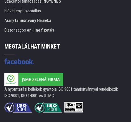
Szakértői tanácsadás
INGYENES
Előzékeny hozzáállás
Arany
tanúsítvány
Heureka
Biztonságos
on-line fizetés
MEGTALÁLHAT MINKET
A nyomtatási kellékek gyártója ISO 9001 tanúsítvánnyal rendelkezik
ISO 9001, ISO 14001 és STMC.