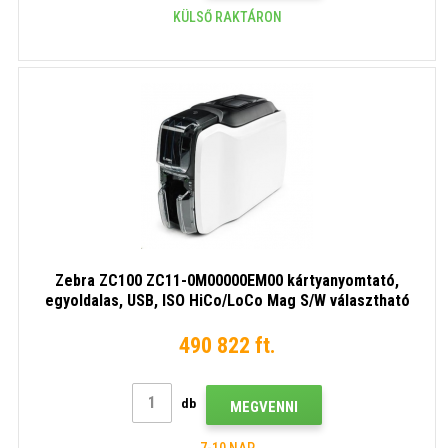
KÜLSŐ RAKTÁRON
Zebra ZC100 ZC11-0M00000EM00 kártyanyomtató,
egyoldalas, USB, ISO HiCo/LoCo Mag S/W választható
490 822 ft.
db
MEGVENNI
7-10 NAP