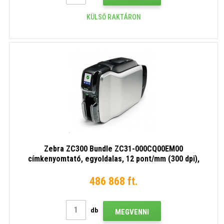
KÜLSŐ RAKTÁRON
Zebra ZC300 Bundle ZC31-000CQ00EM00
címkenyomtató, egyoldalas, 12 pont/mm (300 dpi),
USB, Ethernet, kijelző, cardStudio
486 868 ft.
db
MEGVENNI