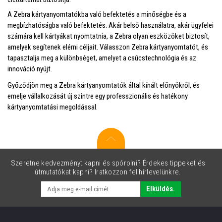
A Zebra kártyanyomtatókba való befektetés a minőségbe és a
megbízhatóságba való befektetés. Akár belső használatra, akár ügyfelei
számára kell kártyákat nyomtatnia, a Zebra olyan eszközöket biztosít,
amelyek segítenek elérni céljait. Válasszon Zebra kártyanyomtatót, és
tapasztalja meg a különbséget, amelyet a csúcstechnológia és az
innováció nyújt.
Győződjön meg a Zebra kártyanyomtatók által kínált előnyökről, és
emelje vállalkozását új szintre egy professzionális és hatékony
kártyanyomtatási megoldással.
Szeretne kedvezményt kapni és spórolni? Érdekes tippeket és
útmutatókat kapni? Iratkozzon fel hírlevelünkre.
Elküldés.