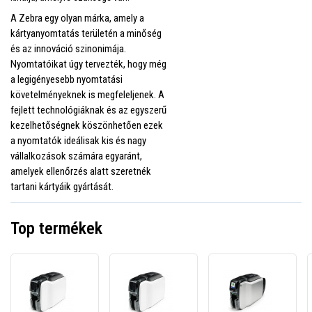
A Zebra egy olyan márka, amely a
kártyanyomtatás területén a minőség
és az innováció szinonimája.
Nyomtatóikat úgy tervezték, hogy még
a legigényesebb nyomtatási
követelményeknek is megfeleljenek. A
fejlett technológiáknak és az egyszerű
kezelhetőségnek köszönhetően ezek
a nyomtatók ideálisak kis és nagy
vállalkozások számára egyaránt,
amelyek ellenőrzés alatt szeretnék
tartani kártyáik gyártását.
Top termékek
Zebra
Zebra
Zebra
ZC100
ZC100
ZC300
ZC11-
ZC11-
ZC31-