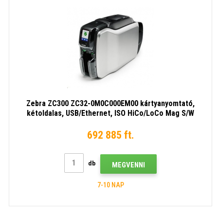
Zebra ZC300 ZC32-0M0C000EM00 kártyanyomtató,
kétoldalas, USB/Ethernet, ISO HiCo/LoCo Mag S/W
választható
692 885 ft.
db
MEGVENNI
7-10 NAP