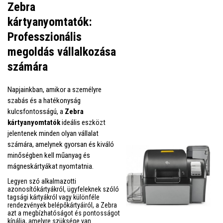
Zebra
kártyanyomtatók:
Professzionális
megoldás vállalkozása
számára
Napjainkban, amikor a személyre
szabás és a hatékonyság
kulcsfontosságú, a
Zebra
kártyanyomtatók
ideális eszközt
jelentenek minden olyan vállalat
számára, amelynek gyorsan és kiváló
minőségben kell műanyag és
mágneskártyákat nyomtatnia.
Legyen szó alkalmazotti
azonosítókártyákról, ügyfeleknek szóló
tagsági kártyákról vagy különféle
rendezvények belépőkártyáiról, a Zebra
azt a megbízhatóságot és pontosságot
kínálja, amelyre szüksége van.