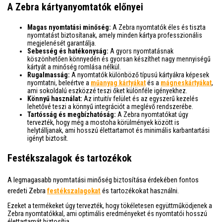
A Zebra kártyanyomtatók előnyei
Magas nyomtatási minőség:
A Zebra nyomtatók éles és tiszta
nyomtatást biztosítanak, amely minden kártya professzionális
megjelenését garantálja.
Sebesség és hatékonyság:
A gyors nyomtatásnak
köszönhetően könnyedén és gyorsan készíthet nagy mennyiségű
kártyát a minőség romlása nélkül.
Rugalmasság:
A nyomtatók különböző típusú kártyákra képesek
nyomtatni, beleértve a
műanyag kártyákat
és a
mágneskártyákat
,
ami sokoldalú eszközzé teszi őket különféle igényekhez.
Könnyű használat:
Az intuitív felület és az egyszerű kezelés
lehetővé teszi a könnyű integrációt a meglévő rendszerébe.
Tartósság és megbízhatóság:
A Zebra nyomtatókat úgy
tervezték, hogy még a mostoha körülmények között is
helytálljanak, ami hosszú élettartamot és minimális karbantartási
igényt biztosít.
Festékszalagok és tartozékok
A legmagasabb nyomtatási minőség biztosítása érdekében fontos
eredeti Zebra
festékszalagokat
és tartozékokat használni.
Ezeket a termékeket úgy tervezték, hogy tökéletesen együttműködjenek a
Zebra nyomtatókkal, ami optimális eredményeket és nyomtatói hosszú
élettartamát biztosítja.