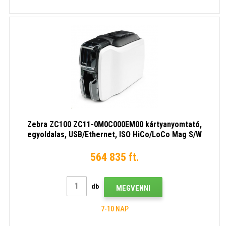
Zebra ZC100 ZC11-0M0C000EM00 kártyanyomtató,
egyoldalas, USB/Ethernet, ISO HiCo/LoCo Mag S/W
választható
564 835 ft.
db
MEGVENNI
7-10 NAP