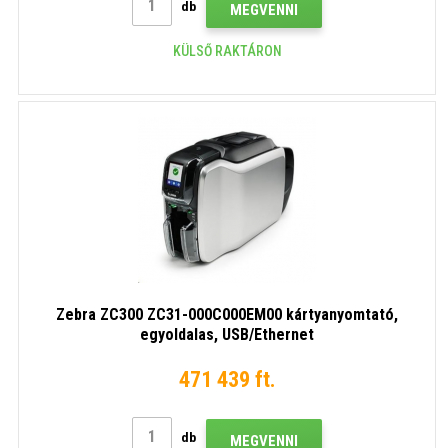
db
MEGVENNI
KÜLSŐ RAKTÁRON
Zebra ZC300 ZC31-000C000EM00 kártyanyomtató,
egyoldalas, USB/Ethernet
471 439 ft.
db
MEGVENNI