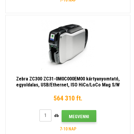
Zebra ZC300 ZC31-0M0C000EM00 kártyanyomtató,
egyoldalas, USB/Ethernet, ISO HiCo/LoCo Mag S/W
választható
564 310 ft.
db
MEGVENNI
7-10 NAP