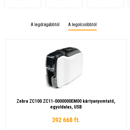
0M00000EM00
000C000EM00
000C0
kártyanyomtató,
kártyanyomtató,
kárty
egyoldalas,
egyoldalas,
egyold
USB,
USB/Ethernet
USB/E
A legdrágábbtól
A legolcsóbbtól
ISO
HiCo/LoCo
Mag
S/W
választható
Zebra ZC100 ZC11-0000000EM00 kártyanyomtató,
egyoldalas, USB
392 668 ft.