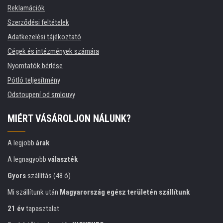
Reklamációk
Szerződési feltételek
Adatkezelési tájékoztató
Cégek és intézmények számára
Nyomtatók bérlése
Pótló teljesítmény
Odstoupení od smlouvy
MIÉRT VÁSÁROLJON NÁLUNK?
A legjobb
árak
A legnagyobb
választék
Gyors
szállítás (48 ó)
Mi szállítunk után
Magyarország egész területén szállítunk
21 év
tapasztalat