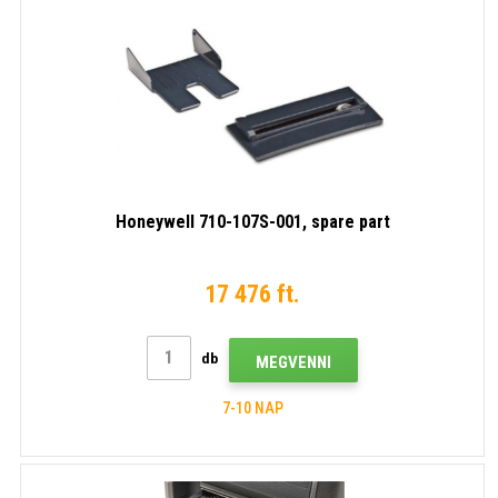
Honeywell 710-107S-001, spare part
17 476 ft.
db
MEGVENNI
7-10 NAP