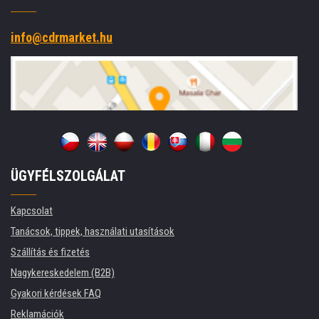
info@cdrmarket.hu
ÜGYFÉLSZOLGÁLAT
Kapcsolat
Tanácsok, tippek, használati utasítások
Szállítás és fizetés
Nagykereskedelem (B2B)
Gyakori kérdések FAQ
Reklamációk