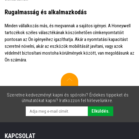
Rugalmasság és alkalmazkodás
Minden vállalkozás más, és megvannak a sajátos igényei. A Honeywell
tartozékok széles választékának köszönhetően címkenyomtatóit
pontosan az Ön igényeihez igazíthatja. Akár a nyomtatási kapacitást
szeretné növelni, akár az eszközök mobilitását javítani, vagy azok
védelmét biztosítani mostoha körülmények között, van megoldásunk az
Ön számára.
Szeretne kedvezményt kapni és spórolni? Érdekes tippeket és
útmutatókat kapni? Iratkozzon fel hírlevelünkre.
Elküldés.
KAPCSOLAT