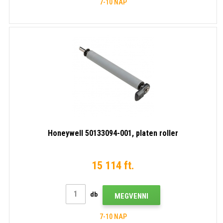
7-10 NAP
Honeywell 50133094-001, platen roller
15 114 ft.
db
MEGVENNI
7-10 NAP