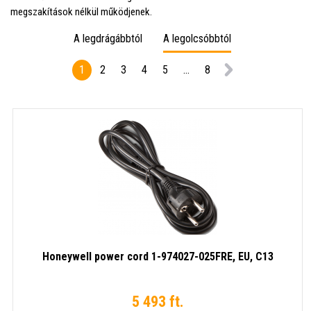
megszakítások nélkül működjenek.
A legdrágábbtól
A legolcsóbbtól
1
2
3
4
5
...
8
Honeywell power cord 1-974027-025FRE, EU, C13
5 493 ft.