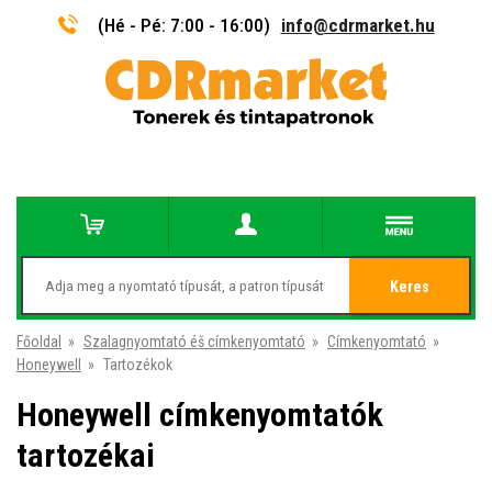
(Hé - Pé: 7:00 - 16:00)
info@cdrmarket.hu
Keres
Főoldal
»
Szalagnyomtató éš címkenyomtató
»
Címkenyomtató
»
Honeywell
»
Tartozékok
Honeywell címkenyomtatók
tartozékai