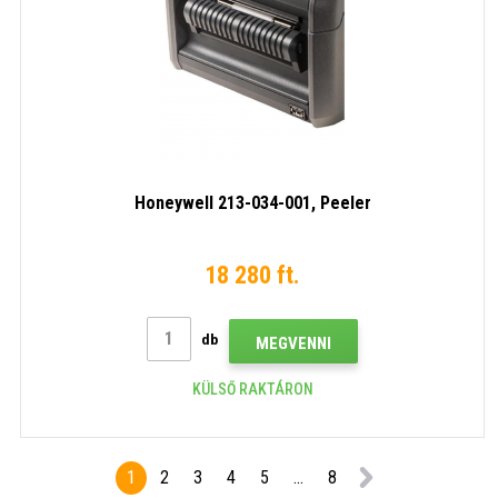
Honeywell 213-034-001, Peeler
18 280 ft.
db
MEGVENNI
KÜLSŐ RAKTÁRON
1
2
3
4
5
...
8