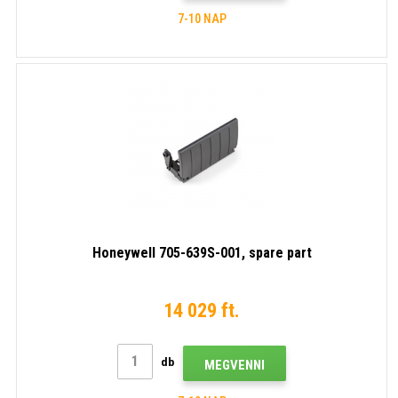
7-10 NAP
Honeywell 705-639S-001, spare part
14 029 ft.
db
MEGVENNI