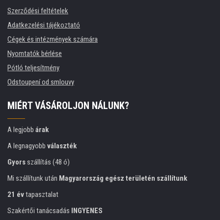
Szerződési feltételek
Adatkezelési tájékoztató
Cégek és intézmények számára
Nyomtatók bérlése
Pótló teljesítmény
Odstoupení od smlouvy
MIÉRT VÁSÁROLJON NÁLUNK?
A legjobb
árak
A legnagyobb
választék
Gyors
szállítás (48 ó)
Mi szállítunk után
Magyarország egész területén szállítunk
21 év
tapasztalat
Szakértői tanácsadás
INGYENES