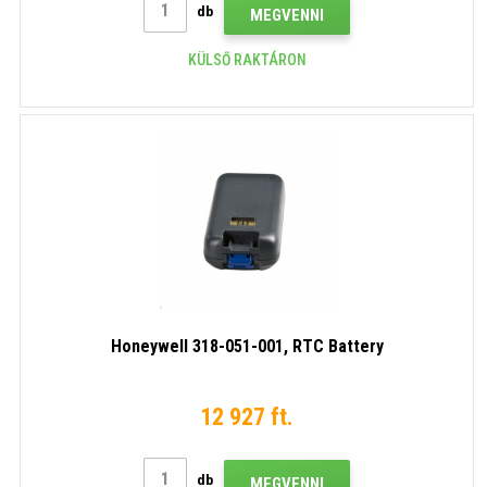
db
MEGVENNI
KÜLSŐ RAKTÁRON
Honeywell 318-051-001, RTC Battery
12 927 ft.
db
MEGVENNI