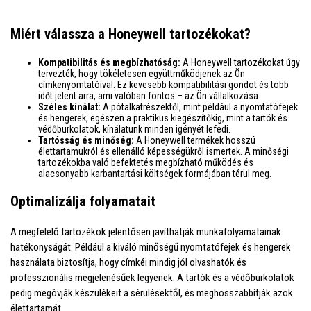
Miért válassza a Honeywell tartozékokat?
Kompatibilitás és megbízhatóság:
A Honeywell tartozékokat úgy
tervezték, hogy tökéletesen együttműködjenek az Ön
címkenyomtatóival. Ez kevesebb kompatibilitási gondot és több
időt jelent arra, ami valóban fontos – az Ön vállalkozása.
Széles kínálat:
A pótalkatrészektől, mint például a nyomtatófejek
és hengerek, egészen a praktikus kiegészítőkig, mint a tartók és
védőburkolatok, kínálatunk minden igényét lefedi.
Tartósság és minőség:
A Honeywell termékek hosszú
élettartamukról és ellenálló képességükről ismertek. A minőségi
tartozékokba való befektetés megbízható működés és
alacsonyabb karbantartási költségek formájában térül meg.
Optimalizálja folyamatait
A megfelelő tartozékok jelentősen javíthatják munkafolyamatainak
hatékonyságát. Például a kiváló minőségű nyomtatófejek és hengerek
használata biztosítja, hogy címkéi mindig jól olvashatók és
professzionális megjelenésűek legyenek. A tartók és a védőburkolatok
pedig megóvják készülékeit a sérülésektől, és meghosszabbítják azok
élettartamát.