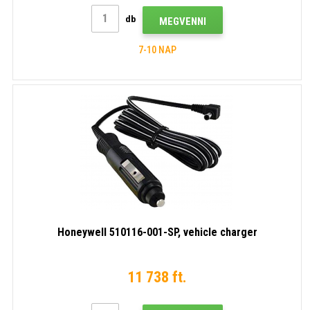
db
MEGVENNI
7-10 NAP
Honeywell 510116-001-SP, vehicle charger
11 738 ft.