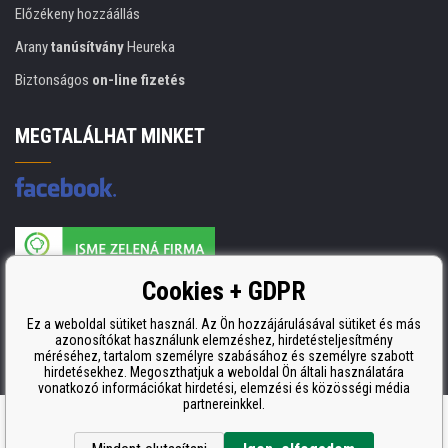
Előzékeny hozzáállás
Arany
tanúsítvány
Heureka
Biztonságos
on-line fizetés
MEGTALÁLHAT MINKET
A nyomtatási kellékek gyártója ISO 9001 tanúsítvánnyal rendelkezik
Cookies + GDPR
ISO 9001, ISO 14001 és STMC.
Ez a weboldal sütiket használ. Az Ön hozzájárulásával sütiket és más
azonosítókat használunk elemzéshez, hirdetésteljesítmény
méréséhez, tartalom személyre szabásához és személyre szabott
hirdetésekhez. Megoszthatjuk a weboldal Ön általi használatára
vonatkozó információkat hirdetési, elemzési és közösségi média
partnereinkkel.
Ecommerce solutions
BINARGON.cz