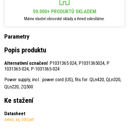
50.000+ PRODUKTŮ SKLADEM
Máme vlastní obrovské sklady a ihned odesíláme.
Parametry
Popis produktu
Alternativní označení
: P1031365 024, P1031365024, P
1031365-024, P-1031365-024
Power supply, incl.: power cord (US), fits for: QLn420, QLn320,
QLn220, ZQ500
Ke stažení
Datasheet
zebra_zq_500.pdf