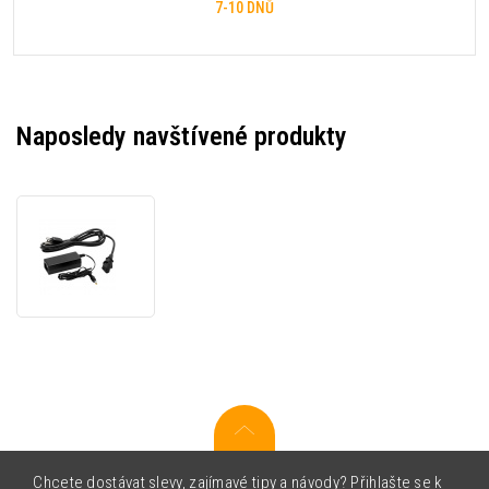
7-10 DNŮ
Naposledy navštívené produkty
Zebra
P1031365-
024,
power
supply
Chcete dostávat slevy, zajímavé tipy a návody? Přihlašte se k