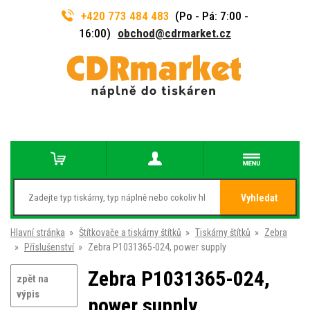
+420 773 484 483
(Po - Pá: 7:00 -
16:00)
obchod@cdrmarket.cz
Vyhledat
Hlavní stránka
»
Štítkovače a tiskárny štítků
»
Tiskárny štítků
»
Zebra
»
Příslušenství
»
Zebra P1031365-024, power supply
Zebra P1031365-024,
zpět na
výpis
power supply