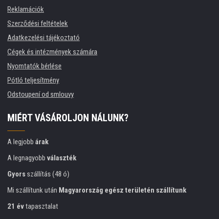
Reklamációk
Szerződési feltételek
Adatkezelési tájékoztató
Cégek és intézmények számára
Nyomtatók bérlése
Pótló teljesítmény
Odstoupení od smlouvy
MIÉRT VÁSÁROLJON NÁLUNK?
A legjobb
árak
A legnagyobb
választék
Gyors
szállítás (48 ó)
Mi szállítunk után
Magyarország egész területén szállítunk
21 év
tapasztalat