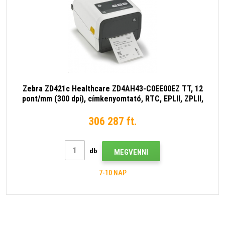
Zebra ZD421c Healthcare ZD4AH43-C0EE00EZ TT, 12
pont/mm (300 dpi), címkenyomtató, RTC, EPLII, ZPLII,
USB, USB Host, BT (BLE), Ethernet, fehér (a GC420t
utódja)
306 287 ft.
db
MEGVENNI
7-10 NAP