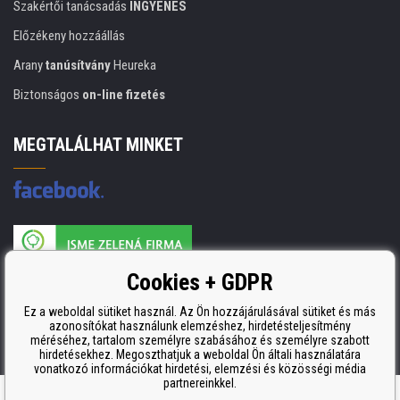
Szakértői tanácsadás
INGYENES
Előzékeny hozzáállás
Arany
tanúsítvány
Heureka
Biztonságos
on-line fizetés
MEGTALÁLHAT MINKET
A nyomtatási kellékek gyártója ISO 9001 tanúsítvánnyal rendelkezik
Cookies + GDPR
ISO 9001, ISO 14001 és STMC.
Ez a weboldal sütiket használ. Az Ön hozzájárulásával sütiket és más
azonosítókat használunk elemzéshez, hirdetésteljesítmény
méréséhez, tartalom személyre szabásához és személyre szabott
hirdetésekhez. Megoszthatjuk a weboldal Ön általi használatára
vonatkozó információkat hirdetési, elemzési és közösségi média
partnereinkkel.