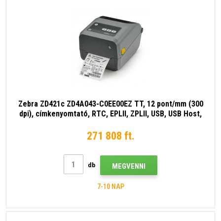
Zebra ZD421c ZD4A043-C0EE00EZ TT, 12 pont/mm (300
dpi), címkenyomtató, RTC, EPLII, ZPLII, USB, USB Host,
BT (BLE), Ethernet, szürke (a GC420t utódja)
271 808 ft.
db
MEGVENNI
7-10 NAP