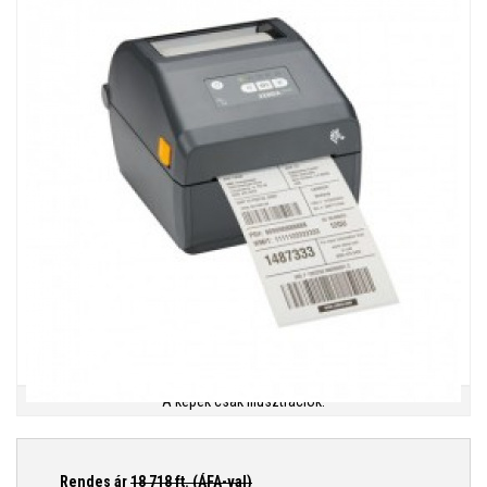
A képek csak illusztrációk.
Rendes ár
18 718
ft. (ÁFA-val)