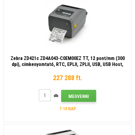
Zebra ZD421c ZD4A043-C0EM00EZ TT, 12 pont/mm (300
dpi), címkenyomtató, RTC, EPLII, ZPLII, USB, USB Host,
BT (BLE), szürke (a GC420t utódja)
227 288 ft.
db
MEGVENNI
7-10 NAP