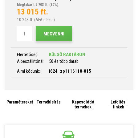
Megtakarít 5 703 ft.
(30%)
13 015
ft.
10 248
ft. (ÁFA nélkül)
MEGVENNI
Elértetőség
KÜLSŐ RAKTÁRON
A beszállítónál:
50 és több darab
A mi kódunk:
i624_zp1116110-015
Paramétereket
Termékleírás
Kapcsolódó
Letöltési
termékek
linkek