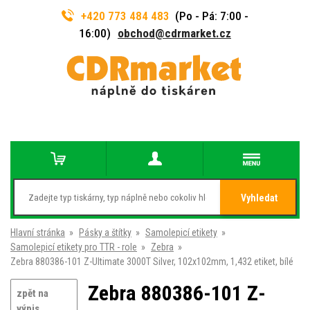
+420 773 484 483
(Po - Pá: 7:00 -
16:00)
obchod@cdrmarket.cz
Vyhledat
Hlavní stránka
»
Pásky a štítky
»
Samolepicí etikety
»
Samolepicí etikety pro TTR - role
»
Zebra
»
Zebra 880386-101 Z-Ultimate 3000T Silver, 102x102mm, 1,432 etiket, bílé
Zebra 880386-101 Z-
zpět na
výpis