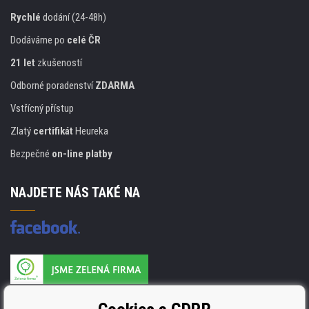
Rychlé
dodání (24-48h)
Dodáváme po
celé ČR
21 let
zkušeností
Odborné poradenství
ZDARMA
Vstřícný přístup
Zlatý
certifikát
Heureka
Bezpečné
on-line platby
NAJDETE NÁS TAKÉ NA
Výrobce náplní je držitelem certifikátu
ISO 9001. ISO 14001 a STMC.