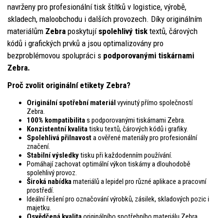
navrženy pro profesionální tisk štítků v logistice, výrobě,
skladech, maloobchodu i dalších provozech. Díky originálním
materiálům
Zebra
poskytují
spolehlivý tisk
textů, čárových
kódů i grafických prvků a jsou optimalizovány pro
bezproblémovou spolupráci s
podporovanými tiskárnami
Zebra.
Proč zvolit originální etikety Zebra?
Originální spotřební materiál
vyvinutý přímo společností
Zebra.
100% kompatibilita
s podporovanými tiskárnami Zebra.
Konzistentní kvalita
tisku textů, čárových kódů i grafiky.
Spolehlivá přilnavost
a ověřené materiály pro profesionální
značení.
Stabilní výsledky
tisku při každodenním používání.
Pomáhají zachovat optimální výkon tiskárny a dlouhodobě
spolehlivý provoz.
Široká nabídka
materiálů a lepidel pro různé aplikace a pracovní
prostředí.
Ideální řešení pro označování výrobků, zásilek, skladových pozic i
majetku.
Osvědčená kvalita
originálního spotřebního materiálu Zebra.