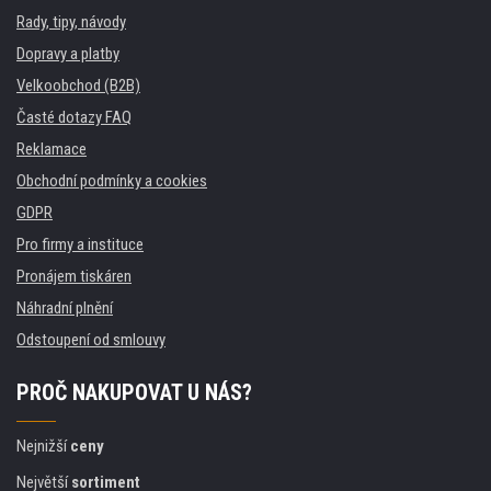
Rady, tipy, návody
Dopravy a platby
Velkoobchod (B2B)
Časté dotazy FAQ
Reklamace
Obchodní podmínky a cookies
GDPR
Pro firmy a instituce
Pronájem tiskáren
Náhradní plnění
Odstoupení od smlouvy
PROČ NAKUPOVAT U NÁS?
Nejnižší
ceny
Největší
sortiment