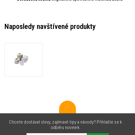
Naposledy navštívené produkty
Zebra
880386-
101 Z-
Ultimate
3000T
Silver,
102x102mm,
1,432
etiket,
bílé
Chcete dostávat slevy, zajímavé tipy a návody? Přihlašte se k
odběru novinek.