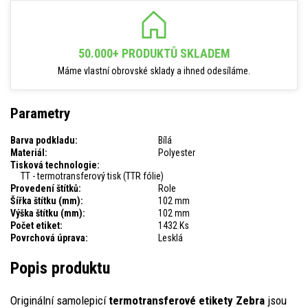
50.000+ PRODUKTŮ SKLADEM
Máme vlastní obrovské sklady a ihned odesíláme.
Parametry
Barva podkladu:
Bílá
Materiál:
Polyester
Tisková technologie:
TT - termotransferový tisk (TTR fólie)
Provedení štítků:
Role
Šířka štítku (mm):
102 mm
Výška štítku (mm):
102 mm
Počet etiket:
1432 Ks
Povrchová úprava:
Lesklá
Popis produktu
Originální samolepicí
termotransferové etikety Zebra
jsou