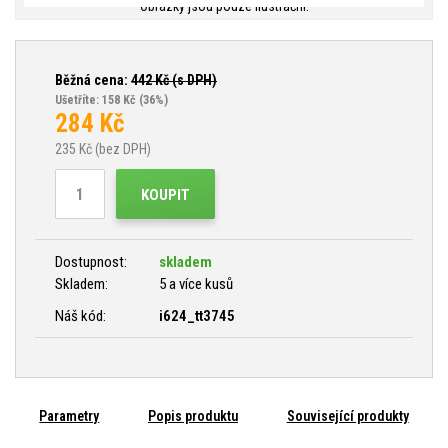
Obrázky jsou pouze ilustrační.
Běžná cena:
442
Kč (s DPH)
Ušetříte: 158 Kč
(36%)
284
Kč
235
Kč (bez DPH)
KOUPIT
Dostupnost:
skladem
Skladem:
5 a více kusů
Náš kód:
i624_tt3745
Parametry
Popis produktu
Související produkty