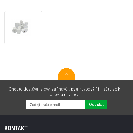
Zebra
800420-
314
Z-
Perform
1000D
80,
Receipt
roll,
thermal
paper,
51mm
Chcete dostávat slevy, zajímavé tipy a návody? Přihlašte se k
odběru novinek.
Odeslat
KONTAKT