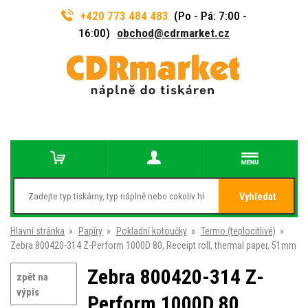
+420 773 484 483
(Po - Pá: 7:00 -
16:00)
obchod@cdrmarket.cz
Vyhledat
Hlavní stránka
»
Papíry
»
Pokladní kotoučky
»
Termo (teplocitlivé)
»
Zebra 800420-314 Z-Perform 1000D 80, Receipt roll, thermal paper, 51mm
Zebra 800420-314 Z-
zpět na
výpis
Perform 1000D 80,