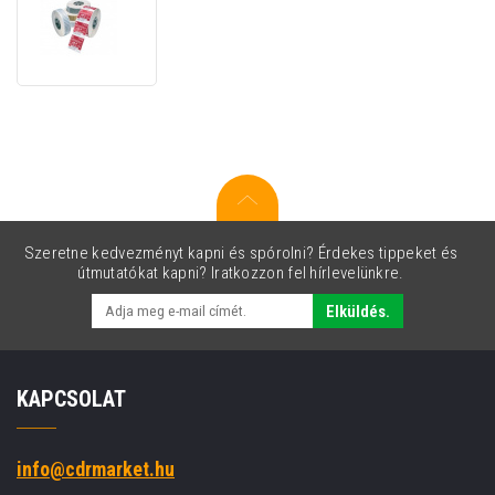
Zebra
3010066-
T,
label
roll,
thermal
paper,
102x159mm,
fehér
Szeretne kedvezményt kapni és spórolni? Érdekes tippeket és
útmutatókat kapni? Iratkozzon fel hírlevelünkre.
Elküldés.
KAPCSOLAT
info@cdrmarket.hu