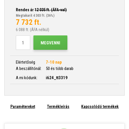
Rendes ár
12 035
ft. (ÁFA-val)
Megtakarít 4 303 ft.
(36%)
7 732
ft.
6 088
ft. (ÁFA nélkül)
MEGVENNI
Elértetőség
7-10 nap
A beszállítónál:
50 és több darab
A mi kódunk:
i624_tt3319
Paramétereket
Termékleírás
Kapcsolódó termékek