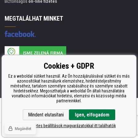
Biztonságos
on-line fizetés
MEGTALÁLHAT MINKET
A nyomtatási kellékek gyártója ISO 9001 tanúsítvánnyal rendelkezik
Cookies + GDPR
ISO 9001, ISO 14001 és STMC.
Ez a weboldal sütiket használ. Az Ön hozzájárulásával sütiket és más
azonosítókat használunk elemzéshez, hirdetésteljesítmény
méréséhez, tartalom személyre szabásához és személyre szabott
hirdetésekhez. Megoszthatjuk a weboldal Ön általi használatára
vonatkozó információkat hirdetési, elemzési és közösségi média
partnereinkkel.
Ecommerce solutions
BINARGON.cz
Mindent elutasítani
Igen, elfogadom
A részletes beállítások magyarázatokkal itt találhatók
Magánélet
© Copyright CDRmarket.hu
Tonerok és tintapatronok