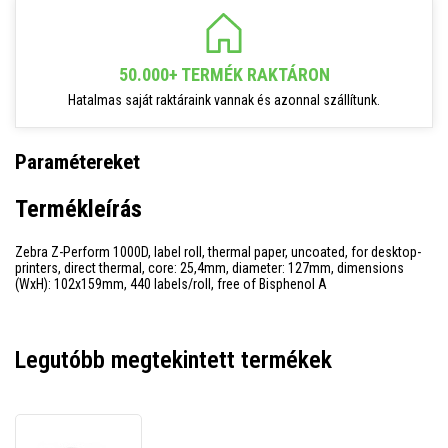
50.000+ TERMÉK RAKTÁRON
Hatalmas saját raktáraink vannak és azonnal szállítunk.
Paramétereket
Termékleírás
Zebra Z-Perform 1000D, label roll, thermal paper, uncoated, for desktop-
printers, direct thermal, core: 25,4mm, diameter: 127mm, dimensions
(WxH): 102x159mm, 440 labels/roll, free of Bisphenol A
Legutóbb megtekintett termékek