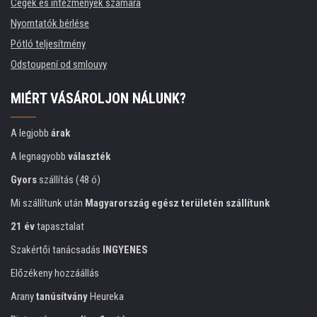
Cégek és intézmények számára
Nyomtatók bérlése
Pótló teljesítmény
Odstoupení od smlouvy
MIÉRT VÁSÁROLJON NÁLUNK?
A legjobb
árak
A legnagyobb
választék
Gyors
szállítás (48 ó)
Mi szállítunk után
Magyarország egész területén szállítunk
21 év
tapasztalat
Szakértői tanácsadás
INGYENES
Előzékeny hozzáállás
Arany
tanúsítvány
Heureka