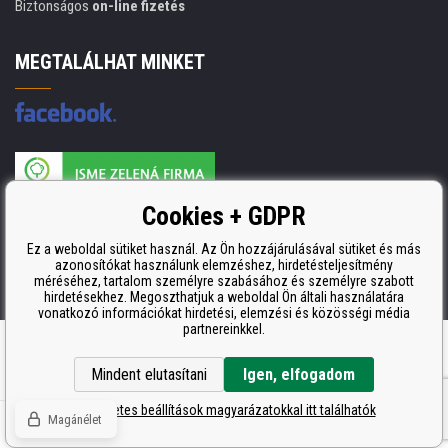
Biztonságos
on-line fizetés
MEGTALÁLHAT MINKET
A nyomtatási kellékek gyártója ISO 9001 tanúsítvánnyal rendelkezik
Cookies + GDPR
ISO 9001, ISO 14001 és STMC.
Ez a weboldal sütiket használ. Az Ön hozzájárulásával sütiket és más
azonosítókat használunk elemzéshez, hirdetésteljesítmény
méréséhez, tartalom személyre szabásához és személyre szabott
hirdetésekhez. Megoszthatjuk a weboldal Ön általi használatára
vonatkozó információkat hirdetési, elemzési és közösségi média
partnereinkkel.
Ecommerce solutions
BINARGON.cz
Mindent elutasítani
Igen, elfogadom
A részletes beállítások magyarázatokkal itt találhatók
Magánélet
© Copyright CDRmarket.hu
Tonerok és tintapatronok