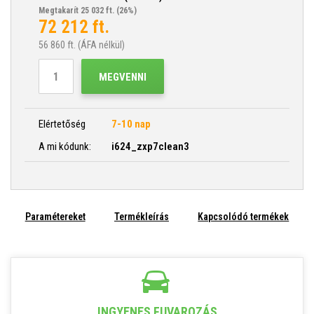
Megtakarít 25 032 ft.
(26%)
72 212
ft.
56 860
ft. (ÁFA nélkül)
MEGVENNI
Elértetőség
7-10 nap
A mi kódunk:
i624_zxp7clean3
Paramétereket
Termékleírás
Kapcsolódó termékek
INGYENES FUVAROZÁS