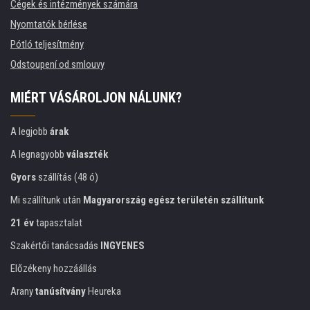
Cégek és intézmények számára
Nyomtatók bérlése
Pótló teljesítmény
Odstoupení od smlouvy
MIÉRT VÁSÁROLJON NÁLUNK?
A legjobb
árak
A legnagyobb
választék
Gyors
szállítás (48 ó)
Mi szállítunk után
Magyarország egész területén szállítunk
21 év
tapasztalat
Szakértői tanácsadás
INGYENES
Előzékeny hozzáállás
Arany
tanúsítvány
Heureka