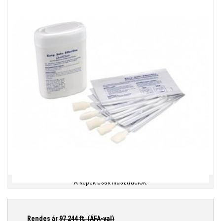
A képek csak illusztrációk.
Rendes ár
97 244
ft. (ÁFA-val)