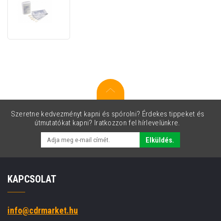
Zebra
105999-
704
ZXP
7
cleaning
kit
Szeretne kedvezményt kapni és spórolni? Érdekes tippeket és
útmutatókat kapni? Iratkozzon fel hírlevelünkre.
Elküldés.
KAPCSOLAT
info@cdrmarket.hu