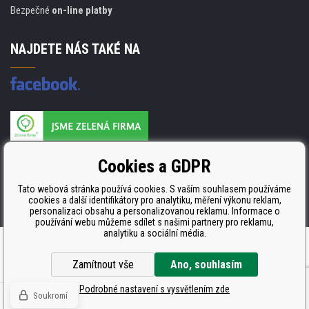
Bezpečné
on-line platby
NAJDETE NÁS TAKÉ NA
Výrobce náplní je držitelem certifikátu
Cookies a GDPR
ISO 9001. ISO 14001 a STMC.
Tato webová stránka používá cookies. S vaším souhlasem používáme
cookies a další identifikátory pro analytiku, měření výkonu reklam,
personalizaci obsahu a personalizovanou reklamu. Informace o
používání webu můžeme sdílet s našimi partnery pro reklamu,
analytiku a sociální média.
Pronájem eshopu zajišťuje
BINARGON.cz
Zamítnout vše
Ano, souhlasím
Podrobné nastavení s vysvětlením zde
Soukromí
© Všechna práva vyhrazena CDRmarket.cz -
tonery a cartridge