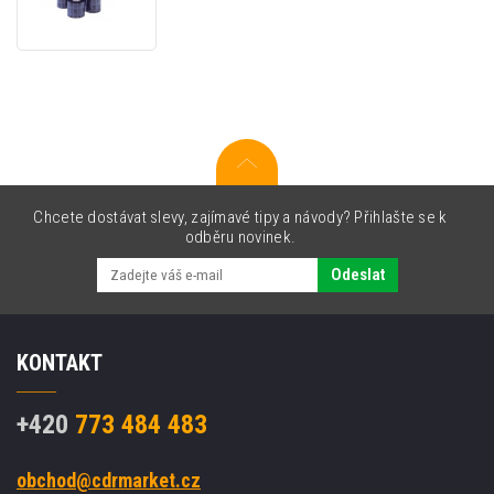
TTR
páska
BLACK
40mm
x
450m
pryskyřice
Chcete dostávat slevy, zajímavé tipy a návody? Přihlašte se k
odběru novinek.
Odeslat
KONTAKT
+420
773 484 483
obchod@cdrmarket.cz