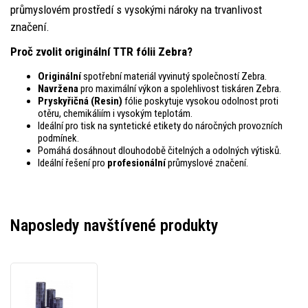
průmyslovém prostředí s vysokými nároky na trvanlivost
značení.
Proč zvolit originální TTR fólii Zebra?
Originální
spotřební materiál vyvinutý společností Zebra.
Navržena
pro maximální výkon a spolehlivost tiskáren Zebra.
Pryskyřičná (Resin)
fólie poskytuje vysokou odolnost proti
otěru, chemikáliím i vysokým teplotám.
Ideální pro tisk na syntetické etikety do náročných provozních
podmínek.
Pomáhá dosáhnout dlouhodobě čitelných a odolných výtisků.
Ideální řešení pro
profesionální
průmyslové značení.
Naposledy navštívené produkty
Zebra
05100BK04045