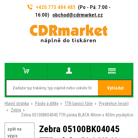
+420 773 484 483
(Po - Pá: 7:00 -
16:00)
obchod@cdrmarket.cz
Vyhledat
Hlavní stránka
»
Pásky a štítky
»
TTR barvicí fólie
»
Pryskyřice (resin)
»
Zebra
»
Zebra 05100BK04045 TTR páska BLACK 40mm x 450m pryskyřice
Zebra 05100BK04045
zpět na
výpis