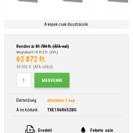
A képek csak illusztrációk.
Rendes ár
81 784
ft. (ÁFA-val)
Megtakarít 18 912 ft.
(23%)
62 872
ft.
49 506
ft. (ÁFA nélkül)
MEGVENNI
Elértetőség
általában 2 nap
A mi kódunk:
TXE106R652BG
Eredeti
Fekete szín