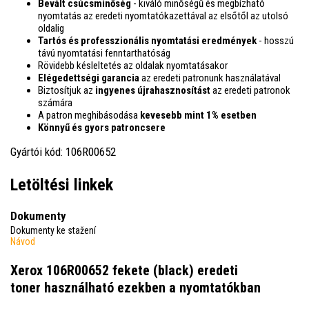
Bevált csúcsminőség
- kiváló minőségű és megbízható
nyomtatás az eredeti nyomtatókazettával az elsőtől az utolsó
oldalig
Tartós és professzionális nyomtatási eredmények
- hosszú
távú nyomtatási fenntarthatóság
Rövidebb késleltetés az oldalak nyomtatásakor
Elégedettségi garancia
az eredeti patronunk használatával
Biztosítjuk az
ingyenes újrahasznosítást
az eredeti patronok
számára
A patron meghibásodása
kevesebb mint 1% esetben
Könnyű és gyors patroncsere
Gyártói kód: 106R00652
Letöltési linkek
Dokumenty
Dokumenty ke stažení
Návod
Xerox 106R00652 fekete (black) eredeti
toner
használható ezekben a nyomtatókban