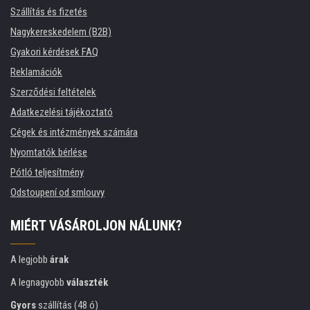
Szállítás és fizetés
Nagykereskedelem (B2B)
Gyakori kérdések FAQ
Reklamációk
Szerződési feltételek
Adatkezelési tájékoztató
Cégek és intézmények számára
Nyomtatók bérlése
Pótló teljesítmény
Odstoupení od smlouvy
MIÉRT VÁSÁROLJON NÁLUNK?
A legjobb
árak
A legnagyobb
választék
Gyors
szállítás (48 ó)