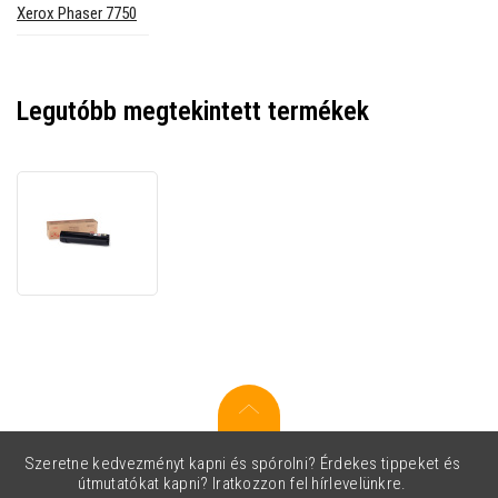
Xerox Phaser 7750
Legutóbb megtekintett termékek
Xerox
106R00652
fekete
(black)
eredeti
toner
Szeretne kedvezményt kapni és spórolni? Érdekes tippeket és
útmutatókat kapni? Iratkozzon fel hírlevelünkre.