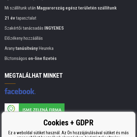
Mi szállítunk után
Magyarország egész területén szállítunk
21 év
tapasztalat
Szakértői tanácsadás
INGYENES
Előzékeny hozzáállás
Arany
tanúsítvány
Heureka
Biztonságos
on-line fizetés
MEGTALÁLHAT MINKET
A nyomtatási kellékek gyártója ISO 9001 tanúsítvánnyal rendelkezik
Cookies + GDPR
ISO 9001, ISO 14001 és STMC.
Ez a weboldal sütiket használ. Az Ön hozzájárulásával sütiket és más