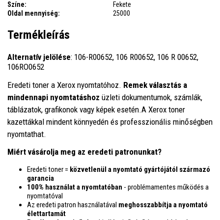
Színe:
Fekete
Oldal mennyiség:
25000
Termékleírás
Alternatív jelölése
: 106-R00652, 106 R00652, 106 R 00652,
106RO0652
Eredeti toner a Xerox nyomtatóhoz.
Remek választás a
mindennapi nyomtatáshoz
üzleti dokumentumok, számlák,
táblázatok, grafikonok vagy képek esetén.A Xerox toner
kazettákkal mindent könnyedén és professzionális minőségben
nyomtathat.
Miért vásárolja meg az eredeti patronunkat?
Eredeti toner =
közvetlenül a nyomtató gyártójától származó
garancia
100% használat a nyomtatóban
- problémamentes működés a
nyomtatóval
Az eredeti patron használatával
meghosszabbítja a nyomtató
élettartamát