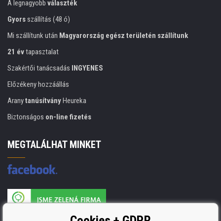
A legnagyobb
választék
Gyors
szállítás (48 ó)
Mi szállítunk után
Magyarország egész területén szállítunk
21 év
tapasztalat
Szakértői tanácsadás
INGYENES
Előzékeny hozzáállás
Arany
tanúsítvány
Heureka
Biztonságos
on-line fizetés
MEGTALÁLHAT MINKET
A nyomtatási kellékek gyártója ISO 9001 tanúsítvánnyal rendelkezik
Cookies + GDPR