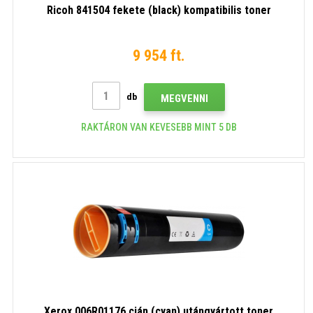
Ricoh 841504 fekete (black) kompatibilis toner
9 954 ft.
db
MEGVENNI
RAKTÁRON VAN KEVESEBB MINT 5 DB
Xerox 006R01176 cián (cyan) utángyártott toner