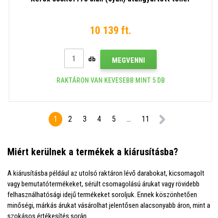
10 139 ft.
db
MEGVENNI
RAKTÁRON VAN KEVESEBB MINT 5 DB
1
2
3
4
5
...
11
Miért kerülnek a termékek a kiárusításba?
A kiárusításba például az utolsó raktáron lévő darabokat, kicsomagolt
vagy bemutatótermékeket, sérült csomagolású árukat vagy rövidebb
felhasználhatósági idejű termékeket soroljuk. Ennek köszönhetően
minőségi, márkás árukat vásárolhat jelentősen alacsonyabb áron, mint a
szokásos értékesítés során.