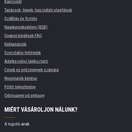
Kapcsolat
Tanácsok, tippek, használati utasítások
Szállítás és fizetés
Nagykereskedelem (B2B)
Gyakori kérdések FAQ
Reklamációk
Szerződési feltételek
Adatkezelési tájékoztató
Cégek és intézmények számára
Nyomtatók bérlése
Pótló teljesítmény
Odstoupení od smlouvy
MIÉRT VÁSÁROLJON NÁLUNK?
A legjobb
árak