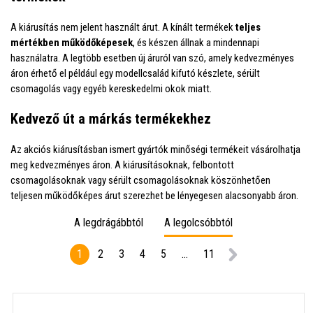
A kiárusítás nem jelent használt árut. A kínált termékek
teljes
mértékben működőképesek
, és készen állnak a mindennapi
használatra. A legtöbb esetben új áruról van szó, amely kedvezményes
áron érhető el például egy modellcsalád kifutó készlete, sérült
csomagolás vagy egyéb kereskedelmi okok miatt.
Kedvező út a márkás termékekhez
Az akciós kiárusításban ismert gyártók minőségi termékeit vásárolhatja
meg kedvezményes áron. A kiárusításoknak, felbontott
csomagolásoknak vagy sérült csomagolásoknak köszönhetően
teljesen működőképes árut szerezhet be lényegesen alacsonyabb áron.
A legdrágábbtól
A legolcsóbbtól
1
2
3
4
5
...
11