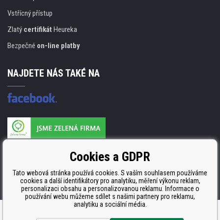
Vstřícný přístup
Zlatý
certifikát
Heureka
Bezpečné
on-line platby
NAJDETE NÁS TAKÉ NA
Výrobce náplní je držitelem certifikátu
Cookies a GDPR
ISO 9001. ISO 14001 a STMC.
Tato webová stránka používá cookies. S vaším souhlasem používáme
cookies a další identifikátory pro analytiku, měření výkonu reklam,
personalizaci obsahu a personalizovanou reklamu. Informace o
používání webu můžeme sdílet s našimi partnery pro reklamu,
analytiku a sociální média.
Tvorba a pronájem eshopů
BINARGON.cz