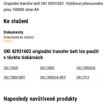
Originální transfer belt OKI 42931603. Výtěžnost přenosového
pásu 100000 stran A4.
Ke stažení
Dokumenty
Dokumenty ke stažení
Návod
OKI 42931603 originální transfer belt
lze použít
v těchto tiskárnách
OKI C9600
OKI C9800
OKI C9800GA
OKI C9800 MFP
OKI C9800GA MFP
OKI C910
Naposledy navštívené produkty