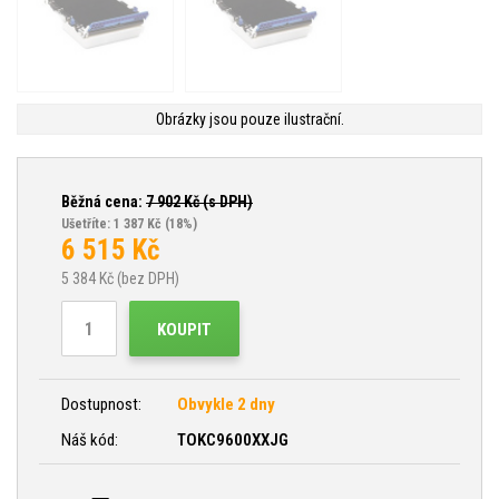
Obrázky jsou pouze ilustrační.
Běžná cena:
7 902
Kč (s DPH)
Ušetříte: 1 387 Kč
(18%)
6 515
Kč
5 384
Kč (bez DPH)
KOUPIT
Dostupnost:
Obvykle 2 dny
Náš kód:
TOKC9600XXJG