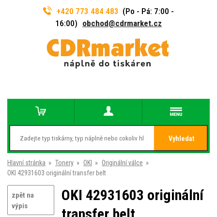
+420 773 484 483
(Po - Pá: 7:00 -
16:00)
obchod@cdrmarket.cz
Vyhledat
Hlavní stránka
»
Tonery
»
OKI
»
Originální válce
»
OKI 42931603 originální transfer belt
OKI 42931603 originální
zpět na
výpis
transfer belt