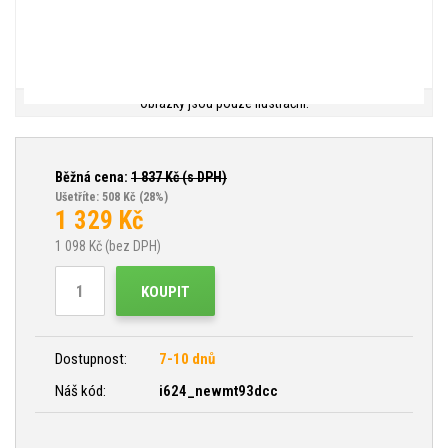
Obrázky jsou pouze ilustrační.
Běžná cena:
1 837
Kč (s DPH)
Ušetříte: 508 Kč
(28%)
1 329
Kč
1 098
Kč (bez DPH)
KOUPIT
Dostupnost:
7-10 dnů
Náš kód:
i624_newmt93dcc