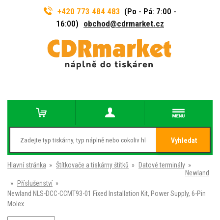
+420 773 484 483
(Po - Pá: 7:00 -
16:00)
obchod@cdrmarket.cz
Vyhledat
Hlavní stránka
»
Štítkovače a tiskárny štítků
»
Datové terminály
»
Newland
»
Příslušenství
»
Newland NLS-DCC-CCMT93-01 Fixed Installation Kit, Power Supply, 6-Pin
Molex