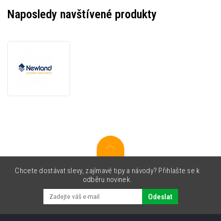
Naposledy navštívené produkty
Newland
NLS-
DCC-
CCMT93-
01
Fixed
Installation
Kit,
Power
Supply,
6-
Pin
Chcete dostávat slevy, zajímavé tipy a návody? Přihlašte se k
Molex
odběru novinek.
Odeslat