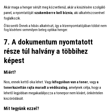
Akár maga a henger sérült meg közvetlenül, akár a kisütésére szolgáló
panel, a nyomtatóját
szakemberre kell bíznia
, aki alkatrészcserével
foglalkozik.
Ő kicseréli Önnek a hibás alkatrészt, így a lézernyomtatójában többé nem
fog kísérteni semmilyen beteg optikai henger.
7. A dokumentum nyomtatott
része túl halvány a többihez
képest
Miért?
Nos, ennek kettő oka lehet. Vagy
kifogyóban van a toner
, vagy
a
tonerkazettán rajta maradt a védőszalag
, amelynek célja, hogy a
lehető legjobban megakadályozza a tonerpor nem kívánt, önkéntelen
kiszóródását.
Mit tegyünk ezzel?