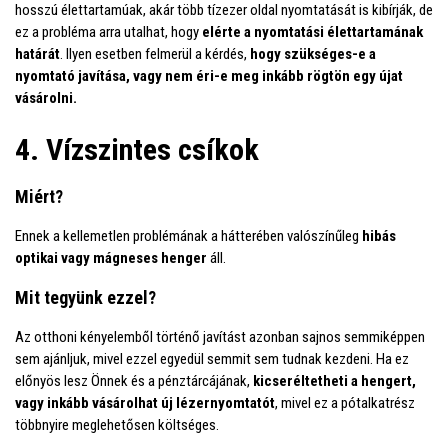
hosszú élettartamúak, akár több tízezer oldal nyomtatását is kibírják, de
ez a probléma arra utalhat, hogy
elérte a nyomtatási élettartamának
határát
. Ilyen esetben felmerül a kérdés,
hogy szükséges-e a
nyomtató javítása, vagy nem éri-e meg inkább rögtön egy újat
vásárolni.
4. Vízszintes csíkok
Miért?
Ennek a kellemetlen problémának a hátterében valószínűleg
hibás
optikai vagy mágneses henger
áll.
Mit tegyünk ezzel?
Az otthoni kényelemből történő javítást azonban sajnos semmiképpen
sem ajánljuk, mivel ezzel egyedül semmit sem tudnak kezdeni. Ha ez
előnyös lesz Önnek és a pénztárcájának,
kicseréltetheti a hengert,
vagy inkább vásárolhat új lézernyomtatót
, mivel ez a pótalkatrész
többnyire meglehetősen költséges.