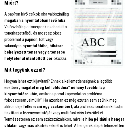
Miért?
A papíron lévő csíkok oka valószínűleg
magában a nyomtatóban lévő hiba
.
Valószínűleg a tonerpor kiszabadult a
tonerkazettából, és most ez okoz
problémát a papíron. Ezt vagy
valamilyen
nyomtatóhiba, hibásan
behelyezett toner vagy a tonerbe
helytelenül utántöltött por
okozza.
Mit tegyünk ezzel?
Hogyan lehet ezt kijavítani? Ennek a kellemetlenségnek a legtöbb
esetben
„magától meg kell oldódnia”
néhány további lap
kinyomtatása után
, amikor a porral kapcsolatos probléma
fokozatosan „elmúlik”. Ha azonban ez még ezután sem szűnik meg,
akkor ideje
felkeresni egy szakembert
, aki professzionálisan ki tudja
tisztítani a lézernyomtatóját vagy multifunkciós készülékét.
Természetesen ez sem százszázalékos, mivel
a hiba például a henger
oldalán
vagy más alkatrészeknél is lehet. A hengerek alapértelmezetten