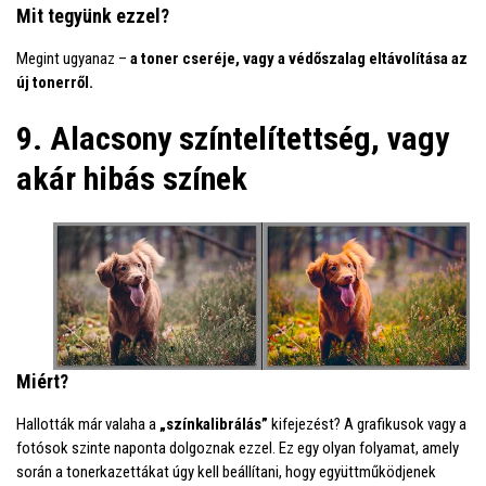
Mit tegyünk ezzel?
Megint ugyanaz –
a toner cseréje, vagy a védőszalag eltávolítása
az
új tonerről.
9. Alacsony színtelítettség, vagy
akár hibás színek
Miért?
Hallották már valaha a
„színkalibrálás”
kifejezést? A grafikusok vagy a
fotósok szinte naponta dolgoznak ezzel. Ez egy olyan folyamat, amely
során a tonerkazettákat úgy kell beállítani, hogy együttműködjenek