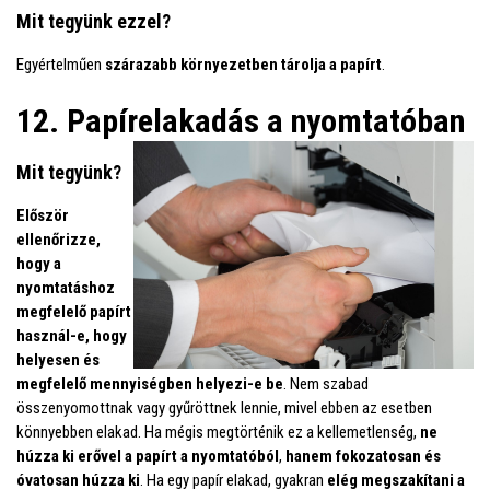
Mit tegyünk ezzel?
Egyértelműen
szárazabb környezetben tárolja a papírt
.
12. Papírelakadás a nyomtatóban
Mit tegyünk?
Először
ellenőrizze,
hogy a
nyomtatáshoz
megfelelő papírt
használ-e, hogy
helyesen és
megfelelő mennyiségben helyezi-e be
. Nem szabad
összenyomottnak vagy gyűröttnek lennie, mivel ebben az esetben
könnyebben elakad. Ha mégis megtörténik ez a kellemetlenség,
ne
húzza ki erővel a papírt a nyomtatóból
,
hanem fokozatosan és
óvatosan húzza ki
. Ha egy papír elakad, gyakran
elég megszakítani a