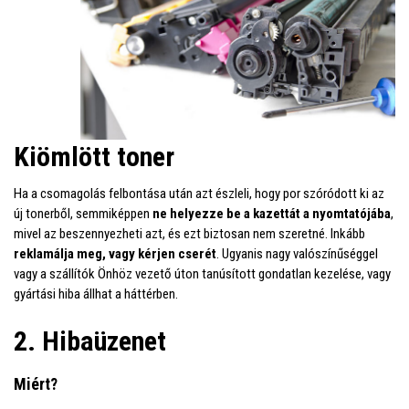
Kiömlött toner
Ha a csomagolás felbontása után azt észleli, hogy por szóródott ki az
új tonerből, semmiképpen
ne helyezze be a kazettát a nyomtatójába
,
mivel az beszennyezheti azt, és ezt biztosan nem szeretné. Inkább
reklamálja meg, vagy kérjen cserét
. Ugyanis nagy valószínűséggel
vagy a szállítók Önhöz vezető úton tanúsított gondatlan kezelése, vagy
gyártási hiba állhat a háttérben.
2. Hibaüzenet
Miért?