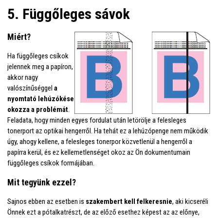
5. Függőleges sávok
Miért?
Ha függőleges csíkok
jelennek meg a papíron,
akkor nagy
valószínűséggel
a
nyomtató lehúzókése
okozza a problémát
.
Feladata, hogy minden egyes fordulat után letörölje a felesleges
tonerport az optikai hengerről. Ha tehát ez a lehúzópenge nem működik
úgy, ahogy kellene, a felesleges tonerpor közvetlenül a hengerről a
papírra kerül, és ez kellemetlenséget okoz az Ön dokumentumain
függőleges csíkok formájában.
Mit tegyünk ezzel?
Sajnos ebben az esetben is
szakembert kell felkeresnie
, aki kicseréli
Önnek ezt a pótalkatrészt, de az előző esethez képest az az előnye,