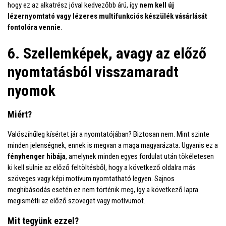
hogy ez az alkatrész jóval kedvezőbb árú, így
nem kell új
lézernyomtató vagy lézeres multifunkciós készülék vásárlását
fontolóra vennie
.
6. Szellemképek, avagy az előző
nyomtatásból visszamaradt
nyomok
Miért?
Valószínűleg kísértet jár a nyomtatójában? Biztosan nem. Mint szinte
minden jelenségnek, ennek is megvan a maga magyarázata. Ugyanis ez a
fényhenger hibája
, amelynek minden egyes fordulat után tökéletesen
ki kell sülnie az előző feltöltésből, hogy a következő oldalra más
szöveges vagy képi motívum nyomtatható legyen. Sajnos
meghibásodás esetén ez nem történik meg, így a következő lapra
megismétli az előző szöveget vagy motívumot.
Mit tegyünk ezzel?