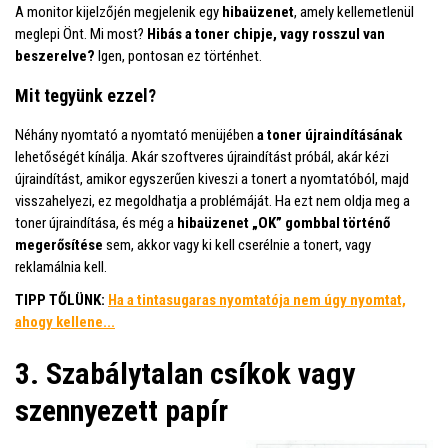
A monitor kijelzőjén megjelenik egy
hibaüzenet
, amely kellemetlenül
meglepi Önt. Mi most?
Hibás a toner chipje, vagy rosszul van
beszerelve?
Igen, pontosan ez történhet.
Mit tegyünk ezzel?
Néhány nyomtató a nyomtató menüjében
a toner újraindításának
lehetőségét kínálja. Akár szoftveres újraindítást próbál, akár kézi
újraindítást, amikor egyszerűen kiveszi a tonert a nyomtatóból, majd
visszahelyezi, ez megoldhatja a problémáját. Ha ezt nem oldja meg a
toner újraindítása, és még a
hibaüzenet „OK” gombbal történő
megerősítése
sem, akkor vagy ki kell cserélnie a tonert, vagy
reklamálnia kell.
TIPP TŐLÜNK:
Ha a tintasugaras nyomtatója nem úgy nyomtat,
ahogy kellene...
3. Szabálytalan csíkok vagy
szennyezett papír