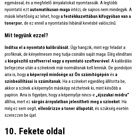
egymással, és a megfelelő árnyalatokat nyomtassák. A legtöbb
nyomtató ezt
automatikusan maga
intézi, de sajnos nem mindegyik. A
másik lehetőség az lehet, hogy
a festékkazettában kifogyóban van a
tonerpor
, de ez ennél a nyomtatási hibánál kevésbé valószínű.
Mit tegyünk ezzel?
Indítsa el a nyomtató kalibrálását.
Úgy hangzik, mint egy feladat a
profiknak, de kényelmesen meg tudja csinálni saját maga. Elég elindítani
a
kiegészítő szoftverrel vagy a nyomtató szoftverével
. A kalibrálás
befejezése után a színeknek már normálisnak kell lenniük. De gondoljon
arra is, hogy
a képernyő minősége
az Ön számítógépén
és
a
színbeállításai is számítanak.
Ha a színeket egyedileg állította be,
akkor a színek a képernyőn másképp nézhetnek ki, mint később a
papíron. Arra is figyeljen, hogy a képernyője nincs-e
„éjszakai módra”
állítva, mert ez
sárgás árnyalatban jelenítheti meg a színeket
. Ha
még ez sem segít,
ellenőrizze a toner állapotát
, és szükség esetén
szerezzen be újat.
10. Fekete oldal