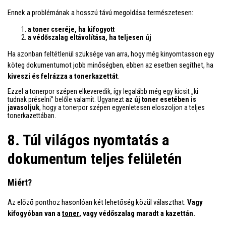
Ennek a problémának a hosszú távú megoldása természetesen:
a toner cseréje, ha kifogyott
a védőszalag eltávolítása, ha teljesen új
Ha azonban feltétlenül szüksége van arra, hogy még kinyomtasson egy
köteg dokumentumot jobb minőségben, ebben az esetben segíthet, ha
kiveszi és felrázza a tonerkazettát
.
Ezzel a tonerpor szépen elkeveredik, így legalább még egy kicsit „ki
tudnak préselni” belőle valamit. Ugyanezt
az új toner esetében is
javasoljuk
, hogy a tonerpor szépen egyenletesen eloszoljon a teljes
tonerkazettában.
8. Túl világos nyomtatás a
dokumentum teljes felületén
Miért?
Az előző ponthoz hasonlóan két lehetőség közül választhat.
Vagy
kifogyóban van a
toner
, vagy védőszalag maradt a kazettán.