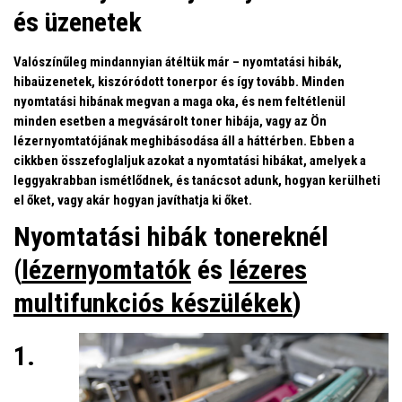
és üzenetek
Valószínűleg mindannyian átéltük már – nyomtatási hibák,
hibaüzenetek, kiszóródott tonerpor és így tovább. Minden
nyomtatási hibának megvan a maga oka, és nem feltétlenül
minden esetben a megvásárolt toner hibája, vagy az Ön
lézernyomtatójának meghibásodása áll a háttérben. Ebben a
cikkben összefoglaljuk azokat a nyomtatási hibákat, amelyek a
leggyakrabban ismétlődnek, és tanácsot adunk, hogyan kerülheti
el őket, vagy akár hogyan javíthatja ki őket.
Nyomtatási hibák tonereknél
(
lézernyomtatók
és
lézeres
multifunkciós készülékek
)
1.