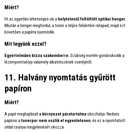
Miért?
Itt az egyetlen lehetséges ok a
helytelenül feltöltött optikai henger.
Miután a henger megfordul, a toner a teljes felületére rátapad, majd ezt
követően a papírra nyomódik.
Mit tegyünk ezzel?
Egyértelműen bízza szakemberre.
Szükség esetén gondoskodik a
lézernyomtatója valamely alkatrészének cseréjéről.
11. Halvány nyomtatás gyűrött
papíron
Miért?
A papír meghajlását
a környezet páratartalma
okozhatja. Nedves
papíron a
tonerpor nem oszlik el egyenletesen
, és ez a nyomtatott
oldal csúnya megjelenését okozza.