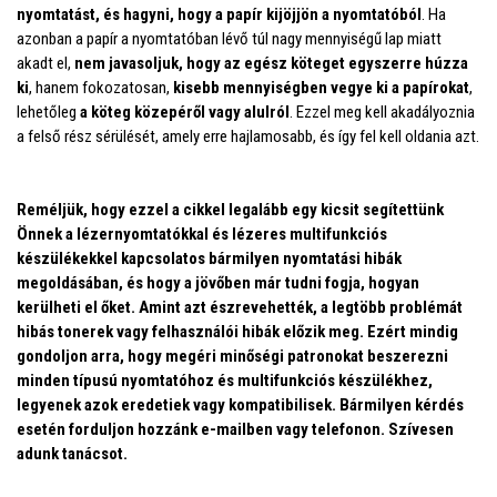
nyomtatást, és hagyni, hogy a papír kijöjjön a nyomtatóból
. Ha
azonban a papír a nyomtatóban lévő túl nagy mennyiségű lap miatt
akadt el,
nem javasoljuk, hogy az egész köteget egyszerre húzza
ki
, hanem fokozatosan,
kisebb mennyiségben vegye ki a papírokat
,
lehetőleg
a köteg közepéről vagy alulról
. Ezzel meg kell akadályoznia
a felső rész sérülését, amely erre hajlamosabb, és így fel kell oldania azt.
Reméljük, hogy ezzel a cikkel legalább egy kicsit segítettünk
Önnek a lézernyomtatókkal és lézeres multifunkciós
készülékekkel kapcsolatos bármilyen nyomtatási hibák
megoldásában, és hogy a jövőben már tudni fogja, hogyan
kerülheti el őket. Amint azt észrevehették, a legtöbb problémát
hibás tonerek vagy felhasználói hibák előzik meg. Ezért mindig
gondoljon arra, hogy megéri minőségi patronokat beszerezni
minden típusú nyomtatóhoz és multifunkciós készülékhez,
legyenek azok eredetiek vagy kompatibilisek. Bármilyen kérdés
esetén forduljon hozzánk e-mailben vagy telefonon. Szívesen
adunk tanácsot.