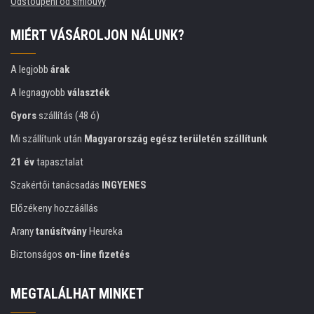
Odstoupení od smlouvy
MIÉRT VÁSÁROLJON NÁLUNK?
A legjobb
árak
A legnagyobb
választék
Gyors
szállítás (48 ó)
Mi szállítunk után
Magyarország egész területén szállítunk
21 év
tapasztalat
Szakértői tanácsadás
INGYENES
Előzékeny hozzáállás
Arany
tanúsítvány
Heureka
Biztonságos
on-line fizetés
MEGTALÁLHAT MINKET