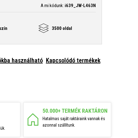
A mi kódunk:
i639_JW-L463N
szín
3500 oldal
ókba használható
Kapcsolódó termékek
50.000+ TERMÉK RAKTÁRON
Hatalmas saját raktáraink vannak és
azonnal szállítunk.
ük.