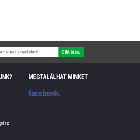
Elküldés.
UNK?
MEGTALÁLHAT MINKET
gész