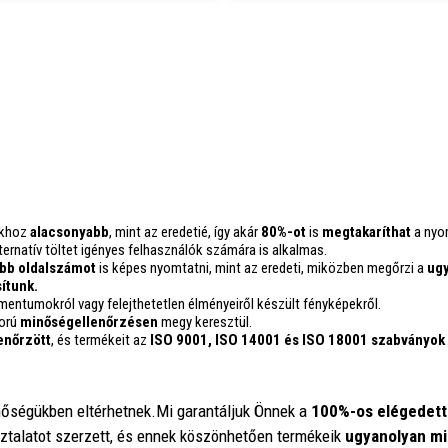
ókhoz
alacsonyabb
, mint az eredetié, így akár
80%-ot
is
megtakaríthat
a nyo
rnatív töltet igényes felhasználók számára is alkalmas.
bb oldalszámot
is képes nyomtatni, mint az eredeti, miközben megőrzi a
ugy
ítunk.
mentumokról vagy felejthetetlen élményeiről készült fényképekről.
gorú
minőségellenőrzésen
megy keresztül.
enőrzött
, és termékeit az
ISO 9001, ISO 14001
és ISO 18001 szabványok
inőségükben eltérhetnek.Mi garantáljuk Önnek a
100%-os elégedett
sztalatot szerzett, és ennek köszönhetően termékeik
ugyanolyan mi