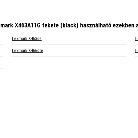
xmark X463A11G fekete (black)
használható ezekben 
Lexmark X463de
L
Lexmark X466dte
L