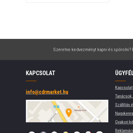
Szeretne kedvezményt kapni és spórolni? É
KAPCSOLAT
ÜGYFÉ
Kapcsolat
info@cdrmarket.hu
Tanácsok, 
Szállítás 
Nagykeres
Gyakori k
Reklamác