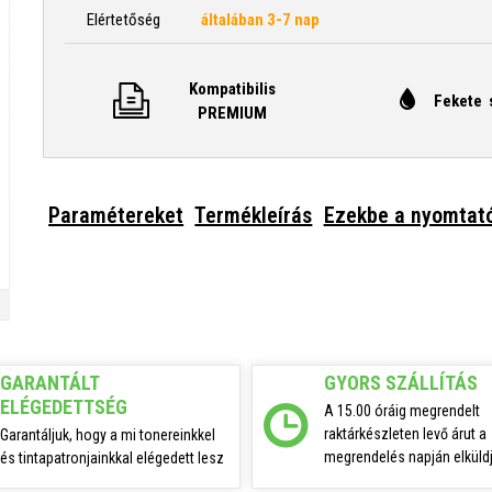
Elértetőség
általában 3-7 nap
Kompatibilis
Fekete 
PREMIUM
Paramétereket
Termékleírás
Ezekbe a nyomtat
GARANTÁLT
GYORS SZÁLLÍTÁS
ELÉGEDETTSÉG
A 15.00 óráig megrendelt
raktárkészleten levő árut a
Garantáljuk, hogy a mi tonereinkkel
megrendelés napján elküldj
és tintapatronjainkkal elégedett lesz