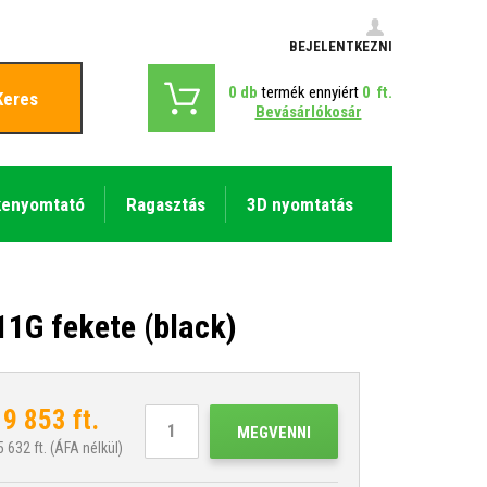
BEJELENTKEZNI
0
db
termék ennyiért
0
ft.
Keres
Bevásárlókosár
kenyomtató
Ragasztás
3D nyomtatás
1G fekete (black)
19 853
ft.
MEGVENNI
5 632
ft. (ÁFA nélkül)