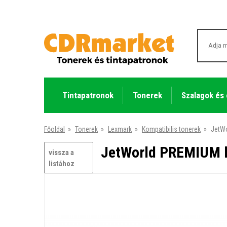
Tintapatronok
Tonerek
Szalagok és
Főoldal
»
Tonerek
»
Lexmark
»
Kompatibilis tonerek
»
JetWo
JetWorld PREMIUM k
vissza a
listához