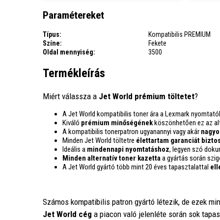
Paramétereket
Típus:
Kompatibilis PREMIUM
Színe:
Fekete
Oldal mennyiség:
3500
Termékleírás
Miért válassza a
Jet World prémium töltetet
?
A Jet World kompatibilis toner ára a Lexmark nyomtat
Kiváló
prémium minőségének
köszönhetően ez az alte
A kompatibilis tonerpatron ugyanannyi vagy akár
nagyo
Minden Jet World töltetre
élettartam garanciát biztos
Ideális a
mindennapi nyomtatáshoz
, legyen szó doku
Minden alternatív toner kazetta
a gyártás során szi
A Jet World gyártó több mint 20 éves tapasztalattal
ell
Számos kompatibilis patron gyártó létezik, de ezek m
Jet World cég
a piacon való jelenléte során sok tapa