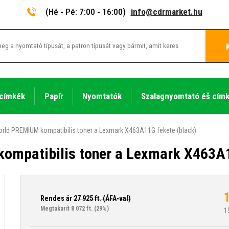
(Hé - Pé: 7:00 - 16:00)
info@cdrmarket.hu
 címkék
Papír
Nyomtatók
Szalagnyomtató éš cím
rld PREMIUM kompatibilis toner a Lexmark X463A11G fekete (black)
ompatibilis toner a Lexmark X463A1
Rendes ár
27 925
ft. (ÁFA-val)
Megtakarít 8 072 ft.
(29%)
1