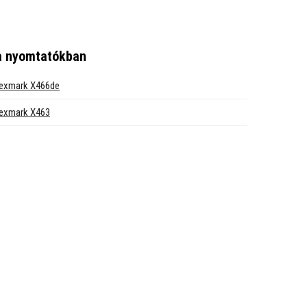
a nyomtatókban
exmark X466de
exmark X463