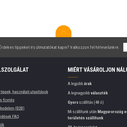
rdekes tippeket és útmutatókat kapni? Iratkozzon fel hírlevelünkre.
LSZOLGÁLAT
MIÉRT VÁSÁROLJON NÁL
A legjobb
árak
tippek, használati utasítások
A legnagyobb
választék
és fizetés
Gyors
szállítás (48 ó)
kedelem (B2B)
Mi szállítunk után
Magyarország e
érdések FAQ
területén szállítunk
iók