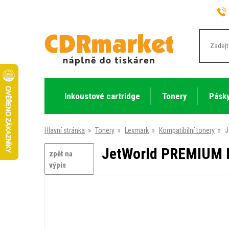
Inkoustové cartridge
Tonery
Pásky
Hlavní stránka
»
Tonery
»
Lexmark
»
Kompatibilní tonery
»
J
JetWorld PREMIUM k
zpět na
výpis