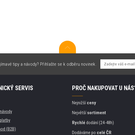
jímavé tipy a návody? Přihlašte se k odběru novinek.
ICKÝ SERVIS
PROČ NAKUPOVAT U NÁS
Nejnižší
ceny
, návody
Největší
sortiment
platby
Rychlé
dodání (24-48h)
od (B2B)
Dodáváme po
celé ČR