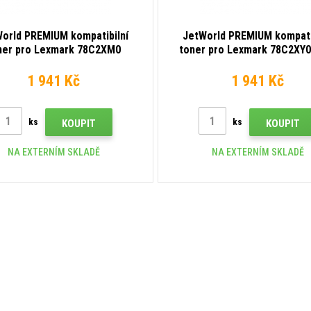
orld PREMIUM kompatibilní
JetWorld PREMIUM kompati
ner pro Lexmark 78C2XM0
toner pro Lexmark 78C2XY0 
purpurový (magenta)
(yellow)
1 941 Kč
1 941 Kč
ks
ks
KOUPIT
KOUPIT
NA EXTERNÍM SKLADĚ
NA EXTERNÍM SKLADĚ