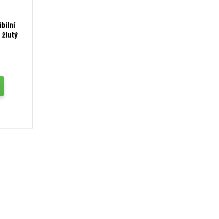
bilní
žlutý