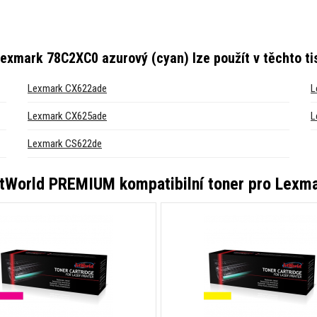
Lexmark 78C2XC0 azurový (cyan)
lze použít v těchto t
Lexmark CX622ade
L
Lexmark CX625ade
L
Lexmark CS622de
tWorld PREMIUM kompatibilní toner pro Lexm