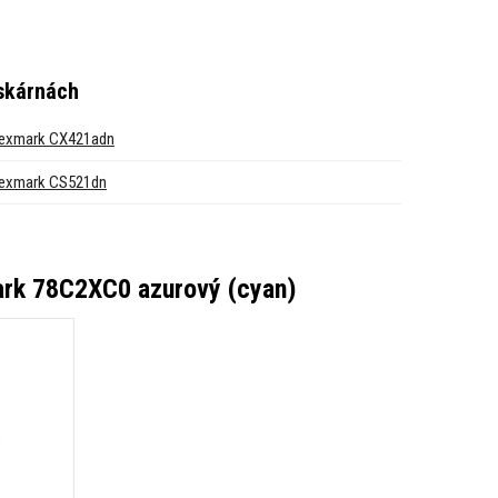
iskárnách
exmark CX421adn
exmark CS521dn
ark 78C2XC0 azurový (cyan)