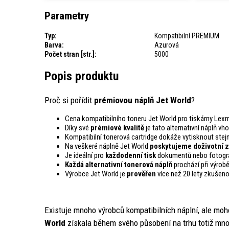
Parametry
Typ:
Kompatibilní PREMIUM
Barva:
Azurová
Počet stran [str.]:
5000
Popis produktu
Proč si pořídit
prémiovou náplň Jet World
?
Cena kompatibilního toneru Jet World pro tiskárny Lex
Díky své
prémiové kvalitě
je tato alternativní náplň vh
Kompatibilní tonerová cartridge dokáže vytisknout st
Na veškeré náplně Jet World
poskytujeme doživotní z
Je ideální pro
každodenní tisk
dokumentů nebo fotogra
Každá alternativní tonerová náplň
prochází při výrob
Výrobce Jet World je
prověřen
více než 20 lety zkušeno
Existuje mnoho výrobců kompatibilních náplní, ale moh
World
získala během svého působení na trhu totiž mno