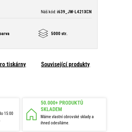
Náš kód:
i639_JW-L421XCN
barva
5000 str.
ro tiskárny
Související produkty
50.000+ PRODUKTŮ
SKLADEM
do 15:00
Máme vlastní obrovské sklady a
.
ihned odesíláme.