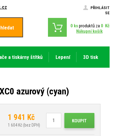
.cz
PŘIHLÁSIT
SE
0
ks
produktů za
0
Kč
hledat
Nákupní košík
ače a tiskárny štítků
Lepení
3D tisk
XC0 azurový (cyan)
1 941
Kč
KOUPIT
1 604
Kč (bez DPH)