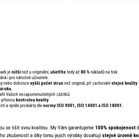
mark je
nižší
než u originální,
ušetříte
tedy až
80 %
nákladů na tisk.
odná i pro náročné uživatele.
ejný nebo dokonce
vyšší počet stran
než originál, při zachování
stejné kvality
áruku.
fií Vašich nezapomenutelných zážitků.
ě přísnou
kontrolou
kvality
.
stí a vyrábí produkty dle
normy ISO 9001, ISO 14001
a ISO 18001.
ou se lišit svou kvalitou. My Vám garantujeme
100% spokojenost
d
ho zkušeností a díky tomu jejich výrobky dosahují
stejné úrovně kva