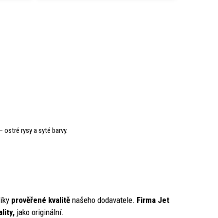
– ostré rysy a syté barvy.
íky
prověřené kvalitě
našeho dodavatele.
Firma Jet
lity,
jako originální.