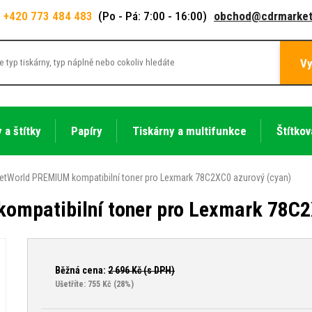
+420 773 484 483
(Po - Pá: 7:00 - 16:00)
obchod@cdrmarket
Vy
 a štítky
Papíry
Tiskárny a multifunkce
Štítkov
etWorld PREMIUM kompatibilní toner pro Lexmark 78C2XC0 azurový (cyan)
ompatibilní toner pro Lexmark 78C2
Běžná cena:
2 696
Kč (s DPH)
Ušetříte: 755 Kč
(28%)