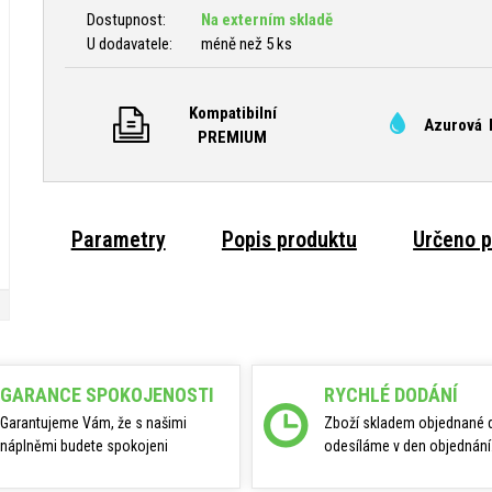
Dostupnost:
Na externím skladě
U dodavatele:
méně než 5 ks
Kompatibilní
Azurová 
PREMIUM
Parametry
Popis produktu
Určeno p
GARANCE SPOKOJENOSTI
RYCHLÉ DODÁNÍ
Garantujeme Vám, že s našimi
Zboží skladem objednané 
náplněmi budete spokojeni
odesíláme v den objednání