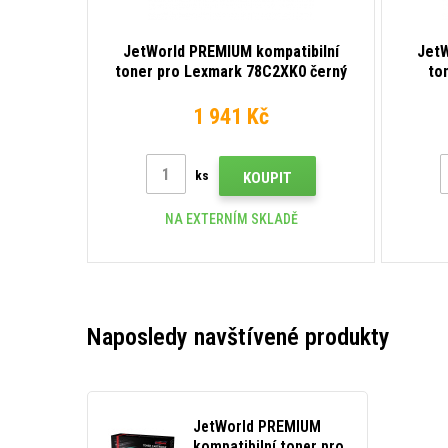
JetWorld PREMIUM kompatibilní
JetW
toner pro Lexmark 78C2XK0 černý
to
(black)
1 941 Kč
ks
KOUPIT
NA EXTERNÍM SKLADĚ
Naposledy navštívené produkty
JetWorld PREMIUM
kompatibilní toner pro