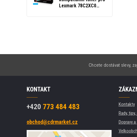
Lexmark 78C2XC0
azurový (cyan)
Chcete dostávat slevy, za
KONTAKT
ZÁKAZN
Kontakty
+420
773 484 483
Rady, tipy
obchod@cdrmarket.cz
Dopravy a 
Velkoobch