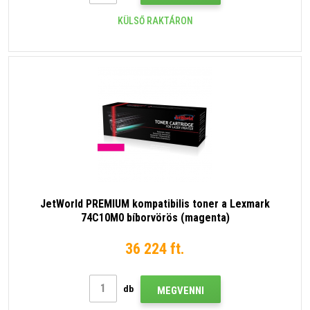
KÜLSŐ RAKTÁRON
JetWorld PREMIUM kompatibilis toner a Lexmark
74C10M0 bíborvörös (magenta)
36 224 ft.
db
MEGVENNI