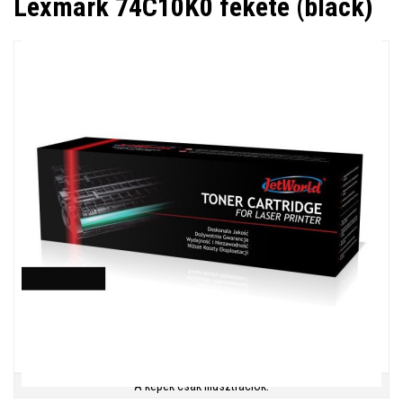
Lexmark 74C10K0 fekete (black)
A képek csak illusztrációk.