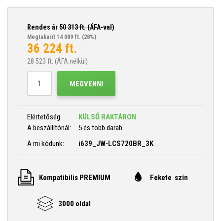
Rendes ár
50 313
ft. (ÁFA-val)
Megtakarít 14 089 ft.
(28%)
36 224
ft.
28 523
ft. (ÁFA nélkül)
MEGVENNI
Elértetőség
KÜLSŐ RAKTÁRON
A beszállítónál:
5 és több darab
A mi kódunk:
i639_JW-LCS720BR_3K
Kompatibilis PREMIUM
Fekete szín
3000 oldal