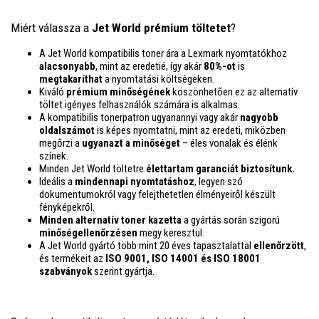
Miért válassza a
Jet World prémium töltetet
?
A Jet World kompatibilis toner ára a Lexmark nyomtatókhoz
alacsonyabb
, mint az eredetié, így akár
80%-ot
is
megtakaríthat
a nyomtatási költségeken.
Kiváló
prémium minőségének
köszönhetően ez az alternatív
töltet igényes felhasználók számára is alkalmas.
A kompatibilis tonerpatron ugyanannyi vagy akár
nagyobb
oldalszámot
is képes nyomtatni, mint az eredeti, miközben
megőrzi a
ugyanazt a minőséget
– éles vonalak és élénk
színek.
Minden Jet World töltetre
élettartam garanciát biztosítunk.
Ideális a
mindennapi nyomtatáshoz
, legyen szó
dokumentumokról vagy felejthetetlen élményeiről készült
fényképekről.
Minden alternatív toner kazetta
a gyártás során szigorú
minőségellenőrzésen
megy keresztül.
A Jet World gyártó több mint 20 éves tapasztalattal
ellenőrzött
,
és termékeit az
ISO 9001, ISO 14001
és ISO 18001
szabványok
szerint gyártja.