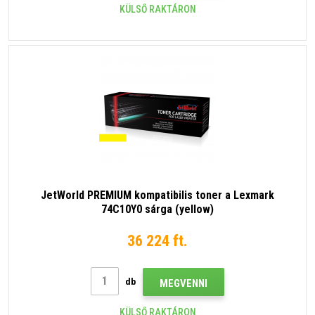
KÜLSŐ RAKTÁRON
JetWorld PREMIUM kompatibilis toner a Lexmark
74C10Y0 sárga (yellow)
36 224 ft.
db
MEGVENNI
KÜLSŐ RAKTÁRON