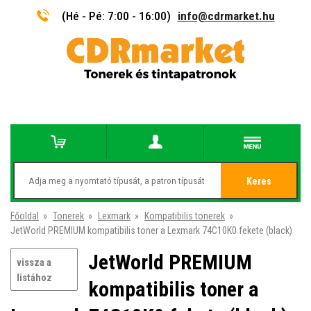
(Hé - Pé: 7:00 - 16:00)
info@cdrmarket.hu
Keres
Főoldal
»
Tonerek
»
Lexmark
»
Kompatibilis tonerek
»
JetWorld PREMIUM kompatibilis toner a Lexmark 74C10K0 fekete (black)
JetWorld PREMIUM
vissza a
listához
kompatibilis toner a