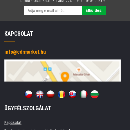
útmutatókat kapni? Iratkozzon fel hírlevelünkre.
Elküldés.
KAPCSOLAT
info@cdrmarket.hu
ÜGYFÉLSZOLGÁLAT
Kapcsolat