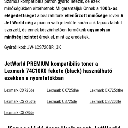
Számos kompatibilis patron gyártó létezik, de ezek
minőségükben eltérhetnek.Mi garantáljuk Önnek a
100%-os
elégedettséget
a beszállítónk
ellenőrzött minősége
révén.
A
Jet World cég
a piacon való jelenléte során sok tapasztalatot
szerzett, és ennek köszönhetően termékeik
ugyanolyan
minőségi szintet
érnek el, mint az eredetiek.
Gyártói kód: JW-LCS720BR_3K
JetWorld PREMIUM kompatibilis toner a
Lexmark 74C10K0 fekete (black)
használható
ezekben a nyomtatókban
Lexmark CX725de
Lexmark CX725dhe
Lexmark CX725dthe
Lexmark CS725dte
Lexmark CS725de
Lexmark CS720dte
Lexmark CS720de