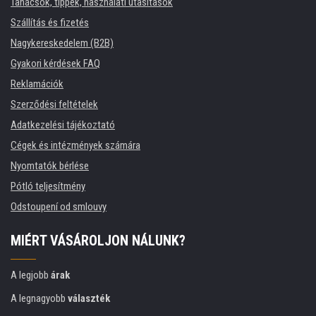
Tanácsok, tippek, használati utasítások
Szállítás és fizetés
Nagykereskedelem (B2B)
Gyakori kérdések FAQ
Reklamációk
Szerződési feltételek
Adatkezelési tájékoztató
Cégek és intézmények számára
Nyomtatók bérlése
Pótló teljesítmény
Odstoupení od smlouvy
MIÉRT VÁSÁROLJON NÁLUNK?
A legjobb
árak
A legnagyobb
választék