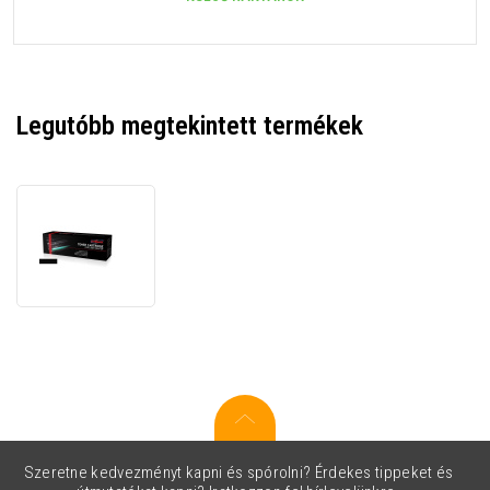
Legutóbb megtekintett termékek
JetWorld
PREMIUM
kompatibilis
toner
a
Lexmark
74C10K0
fekete
(black)
Szeretne kedvezményt kapni és spórolni? Érdekes tippeket és