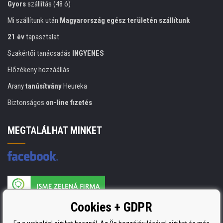
Gyors
szállítás (48 ó)
Mi szállítunk után
Magyarország egész területén szállítunk
21 év
tapasztalat
Szakértői tanácsadás
INGYENES
Előzékeny hozzáállás
Arany
tanúsítvány
Heureka
Biztonságos
on-line fizetés
MEGTALÁLHAT MINKET
A nyomtatási kellékek gyártója ISO 9001 tanúsítvánnyal rendelkezik
Cookies + GDPR
ISO 9001, ISO 14001 és STMC.