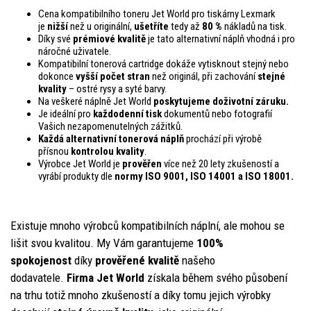
Cena kompatibilního toneru Jet World pro tiskárny Lexmark
je
nižší
než u originální,
ušetříte
tedy až
80 %
nákladů na tisk.
Díky své
prémiové kvalitě
je tato alternativní náplň vhodná i pro
náročné uživatele.
Kompatibilní tonerová cartridge dokáže vytisknout stejný nebo
dokonce
vyšší počet stran
než originál, při zachování
stejné
kvality
– ostré rysy a syté barvy.
Na veškeré náplně Jet World
poskytujeme doživotní záruku.
Je ideální pro
každodenní tisk
dokumentů nebo fotografií
Vašich nezapomenutelných zážitků.
Každá alternativní tonerová náplň
prochází při výrobě
přísnou
kontrolou
kvality
.
Výrobce Jet World je
prověřen
více než 20 lety zkušeností a
vyrábí produkty dle
normy ISO 9001, ISO 14001
a ISO 18001.
Existuje mnoho výrobců kompatibilních náplní, ale mohou se
lišit svou kvalitou. My Vám garantujeme
100%
spokojenost
díky
prověřené kvalitě
našeho
dodavatele.
Firma Jet World
získala během svého působení
na trhu totiž mnoho zkušeností a díky tomu jejich výrobky