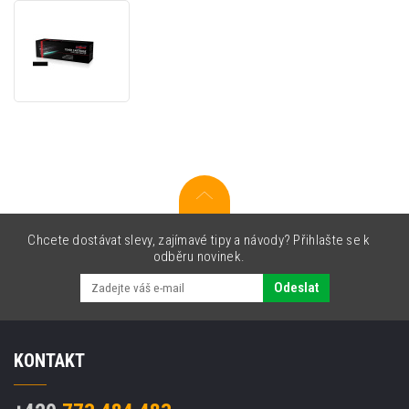
JetWorld
PREMIUM
kompatibilní
toner
pro
Lexmark
34016HE
černý
(black)
Chcete dostávat slevy, zajímavé tipy a návody? Přihlašte se k
odběru novinek.
Odeslat
KONTAKT