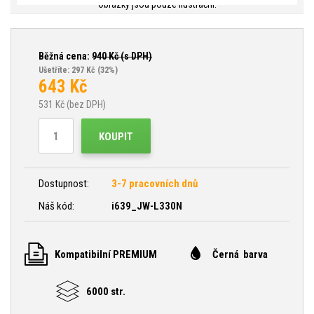
Obrázky jsou pouze ilustrační.
Běžná cena:
940
Kč (s DPH)
Ušetříte: 297 Kč
(32%)
643
Kč
531
Kč (bez DPH)
KOUPIT
Dostupnost:
3-7 pracovních dnů
Náš kód:
i639_JW-L330N
Kompatibilní PREMIUM
Černá barva
6000 str.