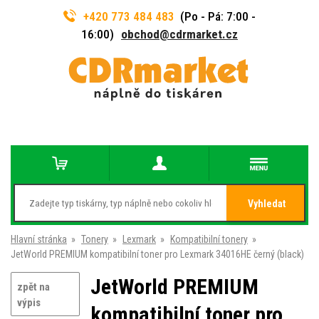
+420 773 484 483
(Po - Pá: 7:00 -
16:00)
obchod@cdrmarket.cz
Vyhledat
Hlavní stránka
»
Tonery
»
Lexmark
»
Kompatibilní tonery
»
JetWorld PREMIUM kompatibilní toner pro Lexmark 34016HE černý (black)
JetWorld PREMIUM
zpět na
výpis
kompatibilní toner pro