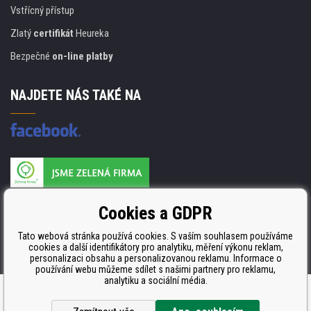
Vstřícný přístup
Zlatý
certifikát
Heureka
Bezpečné
on-line platby
NAJDETE NÁS TAKÉ NA
Výrobce náplní je držitelem certifikátu
Cookies a GDPR
ISO 9001. ISO 14001 a STMC.
Tato webová stránka používá cookies. S vaším souhlasem používáme
cookies a další identifikátory pro analytiku, měření výkonu reklam,
personalizaci obsahu a personalizovanou reklamu. Informace o
používání webu můžeme sdílet s našimi partnery pro reklamu,
analytiku a sociální média.
Tvorba a pronájem eshopů
BINARGON.cz