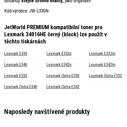
dosahují
stejné úrovně kvality,
jako originální.
Kód výrobce: JW-L330N
JetWorld PREMIUM kompatibilní toner pro
Lexmark 34016HE černý (black)
lze použít v
těchto tiskárnách
Lexmark E330
Lexmark E332n
Lexmark E332tn
Lexmark E340
Lexmark E342n
Lexmark E342tn
Lexmark E332
Lexmark Optra E330
Lexmark Optra E332
Lexmark Optra E340
Lexmark Optra E342
Naposledy navštívené produkty