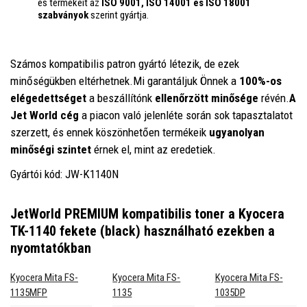
és termékeit az
ISO 9001, ISO 14001
és ISO 18001
szabványok
szerint gyártja.
Számos kompatibilis patron gyártó létezik, de ezek
minőségükben eltérhetnek.Mi garantáljuk Önnek a
100%-os
elégedettséget
a beszállítónk
ellenőrzött minősége
révén.
A
Jet World cég
a piacon való jelenléte során sok tapasztalatot
szerzett, és ennek köszönhetően termékeik
ugyanolyan
minőségi szintet
érnek el, mint az eredetiek.
Gyártói kód: JW-K1140N
JetWorld PREMIUM kompatibilis toner a Kyocera
TK-1140 fekete (black)
használható ezekben a
nyomtatókban
Kyocera Mita FS-
Kyocera Mita FS-
Kyocera Mita FS-
1135MFP
1135
1035DP