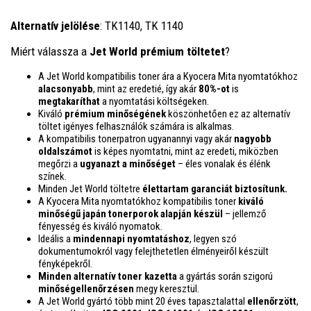
Alternatív jelölése
: TK1140, TK 1140
Miért válassza a
Jet World prémium töltetet
?
A Jet World kompatibilis toner ára a Kyocera Mita nyomtatókhoz
alacsonyabb
, mint az eredetié, így akár
80%-ot
is
megtakaríthat
a nyomtatási költségeken.
Kiváló
prémium minőségének
köszönhetően ez az alternatív
töltet igényes felhasználók számára is alkalmas.
A kompatibilis tonerpatron ugyanannyi vagy akár
nagyobb
oldalszámot
is képes nyomtatni, mint az eredeti, miközben
megőrzi a
ugyanazt a minőséget
– éles vonalak és élénk
színek.
Minden Jet World töltetre
élettartam garanciát biztosítunk.
A Kyocera Mita nyomtatókhoz kompatibilis toner
kiváló
minőségű japán tonerporok alapján készül
– jellemző
fényesség és kiváló nyomatok.
Ideális a
mindennapi nyomtatáshoz
, legyen szó
dokumentumokról vagy felejthetetlen élményeiről készült
fényképekről.
Minden alternatív toner kazetta
a gyártás során szigorú
minőségellenőrzésen
megy keresztül.
A Jet World gyártó több mint 20 éves tapasztalattal
ellenőrzött
,