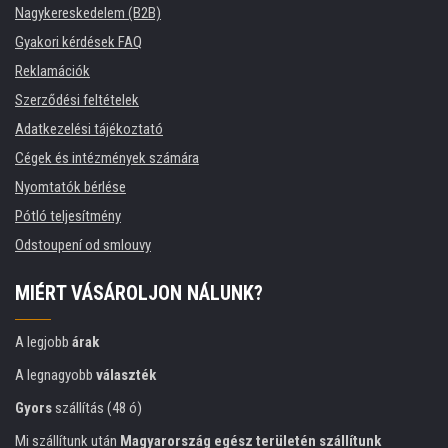
Nagykereskedelem (B2B)
Gyakori kérdések FAQ
Reklamációk
Szerződési feltételek
Adatkezelési tájékoztató
Cégek és intézmények számára
Nyomtatók bérlése
Pótló teljesítmény
Odstoupení od smlouvy
MIÉRT VÁSÁROLJON NÁLUNK?
A legjobb
árak
A legnagyobb
választék
Gyors
szállítás (48 ó)
Mi szállítunk után
Magyarország egész területén szállítunk