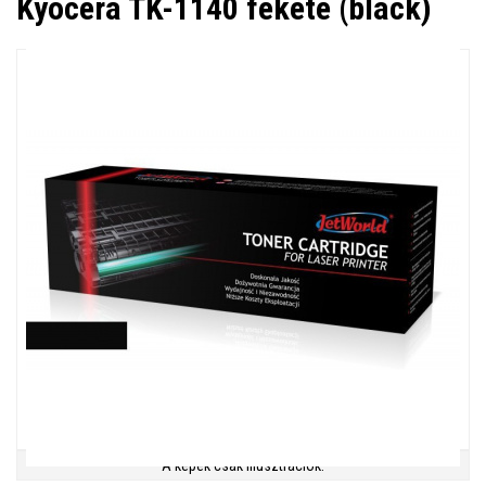
Kyocera TK-1140 fekete (black)
A képek csak illusztrációk.