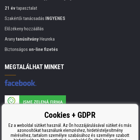
21 év
tapasztalat
Szakértői tanácsadás
INGYENES
Előzékeny hozzáállás
Arany
tanúsítvány
Heureka
Biztonságos
on-line fizetés
MEGTALÁLHAT MINKET
A nyomtatási kellékek gyártója ISO 9001 tanúsítvánnyal rendelkezik
Cookies + GDPR
ISO 9001, ISO 14001 és STMC.
Ez a weboldal sütiket használ. Az Ön hozzájárulásával sütiket és más
azonosítókat használunk elemzéshez, hirdetésteljesítmény
méréséhez, tartalom személyre szabásához és személyre szabott