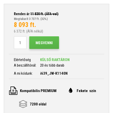
Rendes ár
11 830
ft. (ÁFA-val)
Megtakarít 3 737 ft.
(32%)
8 093
ft.
6 372
ft. (ÁFA nélkül)
MEGVENNI
Elértetőség
KÜLSŐ RAKTÁRON
A beszállítónál:
20 és több darab
A mi kódunk:
i639_JW-K1140N
Kompatibilis PREMIUM
Fekete szín
7200 oldal