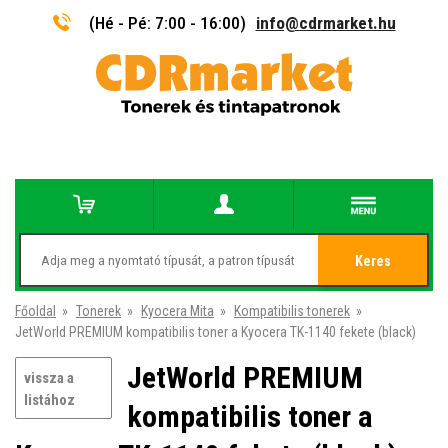
(Hé - Pé: 7:00 - 16:00)
info@cdrmarket.hu
Keres
Főoldal
»
Tonerek
»
Kyocera Mita
»
Kompatibilis tonerek
»
JetWorld PREMIUM kompatibilis toner a Kyocera TK-1140 fekete (black)
JetWorld PREMIUM
vissza a
listához
kompatibilis toner a