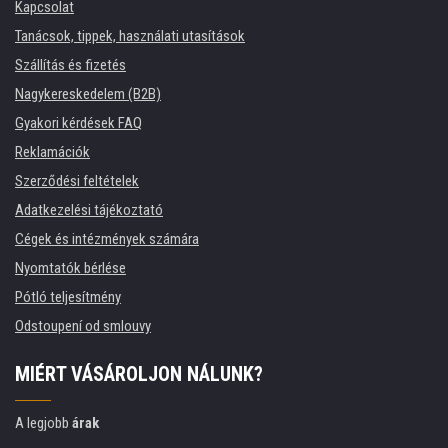
Kapcsolat
Tanácsok, tippek, használati utasítások
Szállítás és fizetés
Nagykereskedelem (B2B)
Gyakori kérdések FAQ
Reklamációk
Szerződési feltételek
Adatkezelési tájékoztató
Cégek és intézmények számára
Nyomtatók bérlése
Pótló teljesítmény
Odstoupení od smlouvy
MIÉRT VÁSÁROLJON NÁLUNK?
A legjobb
árak