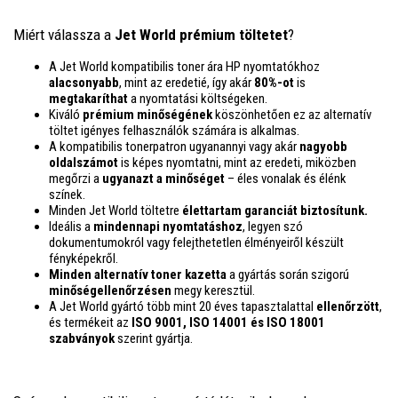
Miért válassza a
Jet World prémium töltetet
?
A Jet World kompatibilis toner ára HP nyomtatókhoz
alacsonyabb
, mint az eredetié, így akár
80%-ot
is
megtakaríthat
a nyomtatási költségeken.
Kiváló
prémium minőségének
köszönhetően ez az alternatív
töltet igényes felhasználók számára is alkalmas.
A kompatibilis tonerpatron ugyanannyi vagy akár
nagyobb
oldalszámot
is képes nyomtatni, mint az eredeti, miközben
megőrzi a
ugyanazt a minőséget
– éles vonalak és élénk
színek.
Minden Jet World töltetre
élettartam garanciát biztosítunk.
Ideális a
mindennapi nyomtatáshoz
, legyen szó
dokumentumokról vagy felejthetetlen élményeiről készült
fényképekről.
Minden alternatív toner kazetta
a gyártás során szigorú
minőségellenőrzésen
megy keresztül.
A Jet World gyártó több mint 20 éves tapasztalattal
ellenőrzött
,
és termékeit az
ISO 9001, ISO 14001
és ISO 18001
szabványok
szerint gyártja.