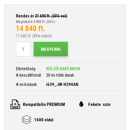
Rendes ár
21 695
ft. (ÁFA-val)
Megtakarít 6 855 ft.
(32%)
14 840
ft.
11 685
ft. (ÁFA nélkül)
MEGVENNI
Elértetőség
KÜLSŐ RAKTÁRON
A beszállítónál:
20 és több darab
A mi kódunk:
i639_JW-H294AN
Kompatibilis PREMIUM
Fekete szín
1600 oldal