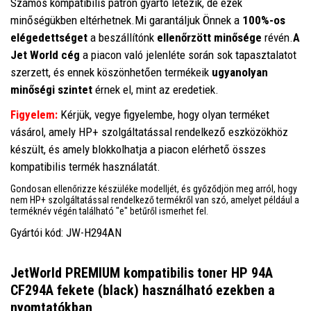
Számos kompatibilis patron gyártó létezik, de ezek
minőségükben eltérhetnek.Mi garantáljuk Önnek a
100%-os
elégedettséget
a beszállítónk
ellenőrzött minősége
révén.
A
Jet World cég
a piacon való jelenléte során sok tapasztalatot
szerzett, és ennek köszönhetően termékeik
ugyanolyan
minőségi szintet
érnek el, mint az eredetiek.
Figyelem:
Kérjük, vegye figyelembe, hogy olyan terméket
vásárol, amely HP+ szolgáltatással rendelkező eszközökhöz
készült, és amely blokkolhatja a piacon elérhető összes
kompatibilis termék használatát.
Gondosan ellenőrizze készüléke modelljét, és győződjön meg arról, hogy
nem HP+ szolgáltatással rendelkező termékről van szó, amelyet például a
terméknév végén található "e" betűről ismerhet fel.
Gyártói kód: JW-H294AN
JetWorld PREMIUM kompatibilis toner HP 94A
CF294A fekete (black)
használható ezekben a
nyomtatókban