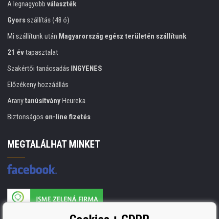
A legnagyobb
választék
Gyors
szállítás (48 ó)
Mi szállítunk után
Magyarország egész területén szállítunk
21 év
tapasztalat
Szakértői tanácsadás
INGYENES
Előzékeny hozzáállás
Arany
tanúsítvány
Heureka
Biztonságos
on-line fizetés
MEGTALÁLHAT MINKET
A nyomtatási kellékek gyártója ISO 9001 tanúsítvánnyal rendelkezik