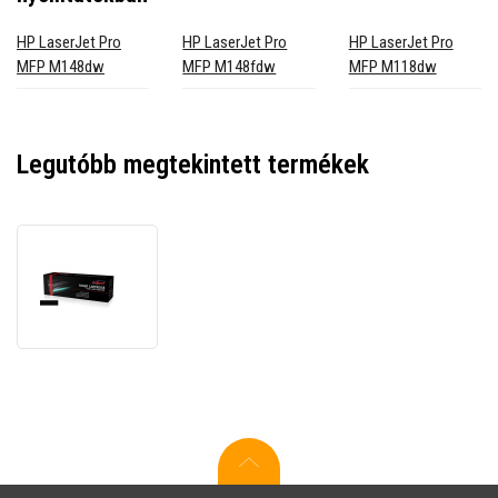
HP LaserJet Pro
HP LaserJet Pro
HP LaserJet Pro
MFP M148dw
MFP M148fdw
MFP M118dw
Legutóbb megtekintett termékek
JetWorld
PREMIUM
kompatibilis
toner
HP
94A
CF294A
fekete
(black)