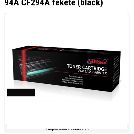
94A CF294A fekete (black)
A képek csak illusztrációk.