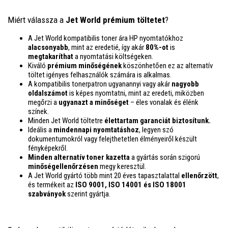
Miért válassza a
Jet World prémium töltetet
?
A Jet World kompatibilis toner ára HP nyomtatókhoz
alacsonyabb
, mint az eredetié, így akár
80%-ot
is
megtakaríthat
a nyomtatási költségeken.
Kiváló
prémium minőségének
köszönhetően ez az alternatív
töltet igényes felhasználók számára is alkalmas.
A kompatibilis tonerpatron ugyanannyi vagy akár
nagyobb
oldalszámot
is képes nyomtatni, mint az eredeti, miközben
megőrzi a
ugyanazt a minőséget
– éles vonalak és élénk
színek.
Minden Jet World töltetre
élettartam garanciát biztosítunk.
Ideális a
mindennapi nyomtatáshoz
, legyen szó
dokumentumokról vagy felejthetetlen élményeiről készült
fényképekről.
Minden alternatív toner kazetta
a gyártás során szigorú
minőségellenőrzésen
megy keresztül.
A Jet World gyártó több mint 20 éves tapasztalattal
ellenőrzött
,
és termékeit az
ISO 9001, ISO 14001
és ISO 18001
szabványok
szerint gyártja.