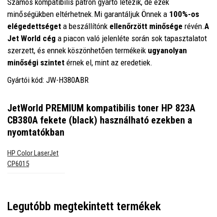
Számos kompatibilis patron gyártó létezik, de ezek
minőségükben eltérhetnek.Mi garantáljuk Önnek a
100%-os
elégedettséget
a beszállítónk
ellenőrzött minősége
révén.
A
Jet World cég
a piacon való jelenléte során sok tapasztalatot
szerzett, és ennek köszönhetően termékeik
ugyanolyan
minőségi szintet
érnek el, mint az eredetiek.
Gyártói kód: JW-H380ABR
JetWorld PREMIUM kompatibilis toner HP 823A
CB380A fekete (black)
használható ezekben a
nyomtatókban
HP Color LaserJet
CP6015
Legutóbb megtekintett termékek