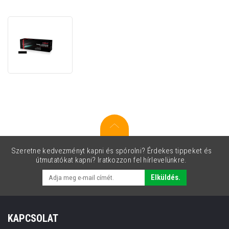
JetWorld
PREMIUM
kompatibilis
toner
HP
823A
CB380A
fekete
(black)
Szeretne kedvezményt kapni és spórolni? Érdekes tippeket és
útmutatókat kapni? Iratkozzon fel hírlevelünkre.
Elküldés.
KAPCSOLAT