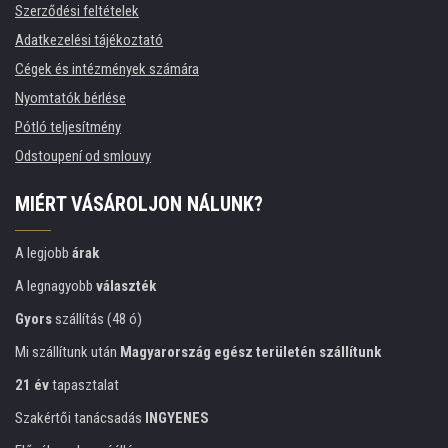
Szerződési feltételek
Adatkezelési tájékoztató
Cégek és intézmények számára
Nyomtatók bérlése
Pótló teljesítmény
Odstoupení od smlouvy
MIÉRT VÁSÁROLJON NÁLUNK?
A legjobb
árak
A legnagyobb
választék
Gyors
szállítás (48 ó)
Mi szállítunk után
Magyarország egész területén szállítunk
21 év
tapasztalat
Szakértői tanácsadás
INGYENES