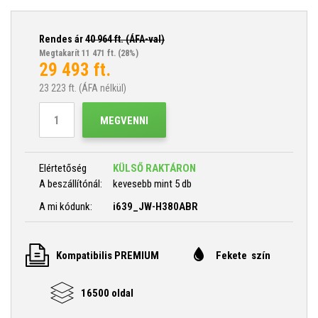
Rendes ár
40 964
ft. (ÁFA-val)
Megtakarít 11 471 ft.
(28%)
29 493
ft.
23 223
ft. (ÁFA nélkül)
MEGVENNI
Elértetőség
KÜLSŐ RAKTÁRON
A beszállítónál:
kevesebb mint 5 db
A mi kódunk:
i639_JW-H380ABR
Kompatibilis PREMIUM
Fekete szín
16500 oldal