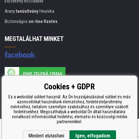
Előzékeny hozzáállás
Arany
tanúsítvány
Heureka
Biztonságos
on-line fizetés
MEGTALÁLHAT MINKET
A nyomtatási kellékek gyártója ISO 9001 tanúsítvánnyal rendelkezik
Cookies + GDPR
ISO 9001, ISO 14001 és STMC.
Ez a weboldal sütiket használ. Az Ön hozzájárulásával sütiket és más
azonosítókat használunk elemzéshez, hirdetésteljesítmény
méréséhez, tartalom személyre szabásához és személyre szabott
hirdetésekhez. Megoszthatjuk a weboldal Ön általi használatára
vonatkozó információkat hirdetési, elemzési és közösségi média
partnereinkkel.
Ecommerce solutions
BINARGON.cz
Mindent elutasítani
Igen, elfogadom