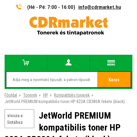
(Hé - Pé: 7:00 - 16:00)
info@cdrmarket.hu
Keres
Főoldal
»
Tonerek
»
HP
»
Kompatibilis tonerek
»
JetWorld PREMIUM kompatibilis toner HP 823A CB380A fekete (black)
JetWorld PREMIUM
vissza a
listához
kompatibilis toner HP