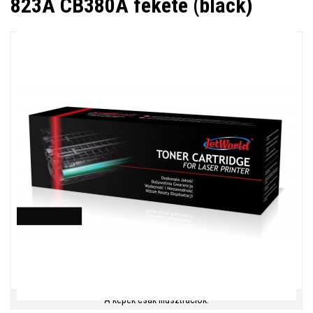
823A CB380A fekete (black)
A képek csak illusztrációk.