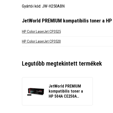
Gyártói kód: JW-H250ABN
JetWorld PREMIUM kompatibilis toner a HP
HP Color LaserJet CP3525
HP Color LaserJet CP3520
Legutóbb megtekintett termékek
JetWorld PREMIUM
kompatibilis toner a
HP 504A CE250A
fekete (black)