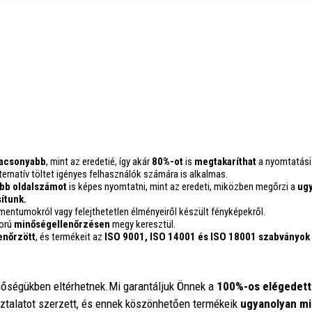
lacsonyabb
, mint az eredetié, így akár
80%-ot
is
megtakaríthat
a nyomtatási
rnatív töltet igényes felhasználók számára is alkalmas.
bb oldalszámot
is képes nyomtatni, mint az eredeti, miközben megőrzi a
ugy
ítunk.
mentumokról vagy felejthetetlen élményeiről készült fényképekről.
gorú
minőségellenőrzésen
megy keresztül.
enőrzött
, és termékeit az
ISO 9001, ISO 14001
és ISO 18001 szabványok
inőségükben eltérhetnek.Mi garantáljuk Önnek a
100%-os elégedett
sztalatot szerzett, és ennek köszönhetően termékeik
ugyanolyan mi