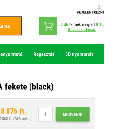
BEJELENTKEZNI
0
db
termék ennyiért
0
ft.
Keres
Bevásárlókosár
kenyomtató
Ragasztás
3D nyomtatás
 fekete (black)
18 876
ft.
MEGVENNI
4 863
ft. (ÁFA nélkül)