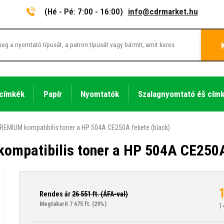
(Hé - Pé: 7:00 - 16:00)
info@cdrmarket.hu
 címkék
Papír
Nyomtatók
Szalagnyomtató éš cím
REMIUM kompatibilis toner a HP 504A CE250A fekete (black)
ompatibilis toner a HP 504A CE250A
Rendes ár
26 551
ft. (ÁFA-val)
Megtakarít 7 675 ft.
(29%)
1