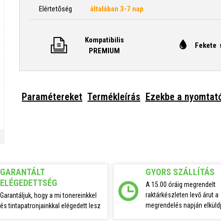
Elértetőség
általában 3-7 nap
Kompatibilis
Fekete 
PREMIUM
Paramétereket
Termékleírás
Ezekbe a nyomtat
GARANTÁLT
GYORS SZÁLLÍTÁS
ELÉGEDETTSÉG
A 15.00 óráig megrendelt
raktárkészleten levő árut a
Garantáljuk, hogy a mi tonereinkkel
megrendelés napján elküldj
és tintapatronjainkkal elégedett lesz