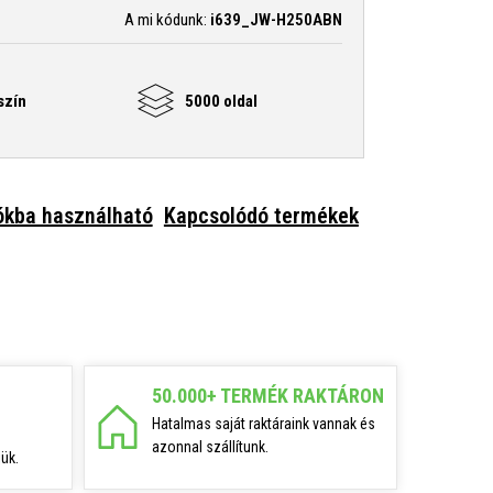
A mi kódunk:
i639_JW-H250ABN
szín
5000 oldal
ókba használható
Kapcsolódó termékek
50.000+ TERMÉK RAKTÁRON
Hatalmas saját raktáraink vannak és
azonnal szállítunk.
ük.