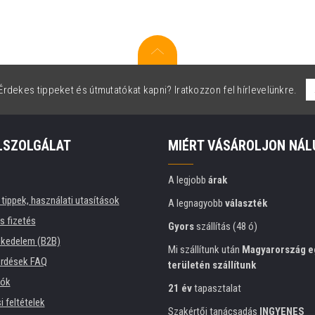
rdekes tippeket és útmutatókat kapni? Iratkozzon fel hírlevelünkre.
LSZOLGÁLAT
MIÉRT VÁSÁROLJON NÁL
A legjobb
árak
tippek, használati utasítások
A legnagyobb
választék
és fizetés
Gyors
szállítás (48 ó)
kedelem (B2B)
Mi szállítunk után
Magyarország e
érdések FAQ
területén szállítunk
iók
21 év
tapasztalat
 feltételek
Szakértői tanácsadás
INGYENES