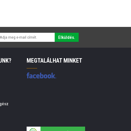
Elküldés.
UNK?
MEGTALÁLHAT MINKET
gész