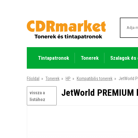
Tintapatronok
Tonerek
Szalagok és
Főoldal
»
Tonerek
»
HP
»
Kompatibilis tonerek
»
JetWorld P
JetWorld PREMIUM k
vissza a
listához