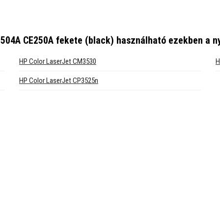
 504A CE250A fekete (black)
használható ezekben a n
HP Color LaserJet CM3530
H
HP Color LaserJet CP3525n