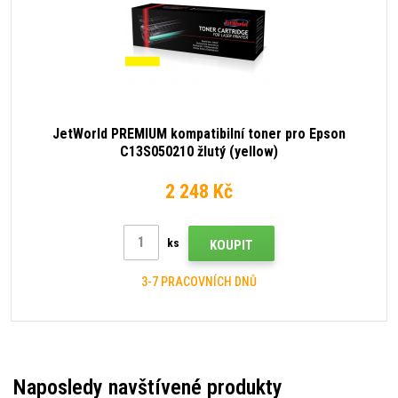
JetWorld PREMIUM kompatibilní toner pro Epson
C13S050210 žlutý (yellow)
2 248 Kč
ks
KOUPIT
3-7 PRACOVNÍCH DNŮ
Naposledy navštívené produkty