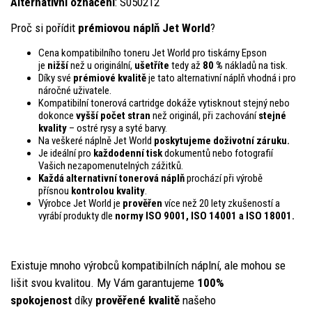
Alternativní označení
: S050212
Proč si pořídit
prémiovou náplň Jet World
?
Cena kompatibilního toneru Jet World pro tiskárny Epson
je
nižší
než u originální,
ušetříte
tedy až
80 %
nákladů na tisk.
Díky své
prémiové kvalitě
je tato alternativní náplň vhodná i pro
náročné uživatele.
Kompatibilní tonerová cartridge dokáže vytisknout stejný nebo
dokonce
vyšší počet stran
než originál, při zachování
stejné
kvality
– ostré rysy a syté barvy.
Na veškeré náplně Jet World
poskytujeme doživotní záruku.
Je ideální pro
každodenní tisk
dokumentů nebo fotografií
Vašich nezapomenutelných zážitků.
Každá alternativní tonerová náplň
prochází při výrobě
přísnou
kontrolou
kvality
.
Výrobce Jet World je
prověřen
více než 20 lety zkušeností a
vyrábí produkty dle
normy ISO 9001, ISO 14001
a ISO 18001.
Existuje mnoho výrobců kompatibilních náplní, ale mohou se
lišit svou kvalitou. My Vám garantujeme
100%
spokojenost
díky
prověřené kvalitě
našeho