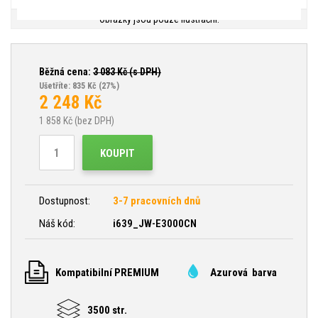
Obrázky jsou pouze ilustrační.
Běžná cena:
3 083
Kč (s DPH)
Ušetříte: 835 Kč
(27%)
2 248
Kč
1 858
Kč (bez DPH)
KOUPIT
Dostupnost:
3-7 pracovních dnů
Náš kód:
i639_JW-E3000CN
Kompatibilní PREMIUM
Azurová barva
3500 str.