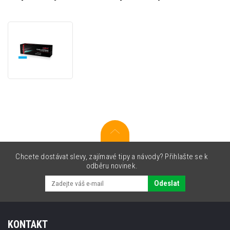
JetWorld
PREMIUM
kompatibilní
toner
pro
Epson
C13S050212
azurový
(cyan)
Chcete dostávat slevy, zajímavé tipy a návody? Přihlašte se k
odběru novinek.
Odeslat
KONTAKT