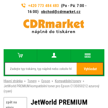
+420 773 484 483
(Po - Pá: 7:00 -
16:00)
obchod@cdrmarket.cz
Vyhledat
Hlavní stránka
»
Tonery
»
Epson
»
Kompatibilní tonery
»
JetWorld PREMIUM kompatibilní toner pro Epson C13S050212 azurový
(cyan)
JetWorld PREMIUM
zpět na
výpis