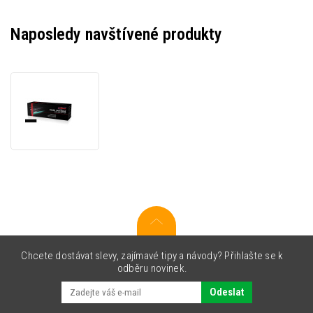
Naposledy navštívené produkty
JetWorld
PREMIUM
kompatibilní
toner
pro
Epson
C13S050149
černý
(black)
Chcete dostávat slevy, zajímavé tipy a návody? Přihlašte se k
odběru novinek.
Odeslat