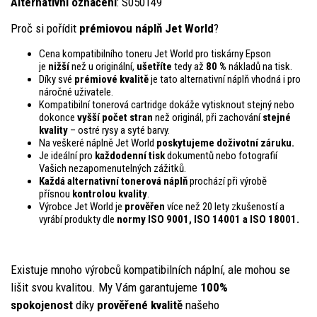
Alternativní označení
: S050149
Proč si pořídit
prémiovou náplň Jet World
?
Cena kompatibilního toneru Jet World pro tiskárny Epson
je
nižší
než u originální,
ušetříte
tedy až
80 %
nákladů na tisk.
Díky své
prémiové kvalitě
je tato alternativní náplň vhodná i pro
náročné uživatele.
Kompatibilní tonerová cartridge dokáže vytisknout stejný nebo
dokonce
vyšší počet stran
než originál, při zachování
stejné
kvality
– ostré rysy a syté barvy.
Na veškeré náplně Jet World
poskytujeme doživotní záruku.
Je ideální pro
každodenní tisk
dokumentů nebo fotografií
Vašich nezapomenutelných zážitků.
Každá alternativní tonerová náplň
prochází při výrobě
přísnou
kontrolou
kvality
.
Výrobce Jet World je
prověřen
více než 20 lety zkušeností a
vyrábí produkty dle
normy ISO 9001, ISO 14001
a ISO 18001.
Existuje mnoho výrobců kompatibilních náplní, ale mohou se
lišit svou kvalitou. My Vám garantujeme
100%
spokojenost
díky
prověřené kvalitě
našeho