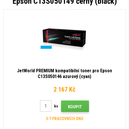
Epson C13S050149 černý (black)
JetWorld PREMIUM kompatibilní toner pro Epson
C13S050146 azurový (cyan)
2 167 Kč
ks
KOUPIT
3-7 PRACOVNÍCH DNŮ