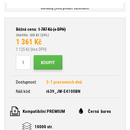
Obrázky jsou pouze ilustrační.
Běžná cena:
1 787
Kč (s DPH)
Ušetříte: 426 Kč
(24%)
1 361
Kč
1 125
Kč (bez DPH)
KOUPIT
Dostupnost:
3-7 pracovních dnů
Náš kód:
i639_JW-E4100BN
Kompatibilní PREMIUM
Černá barva
10000 str.