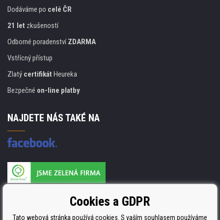
Dodáváme po
celé ČR
21 let
zkušeností
Odborné poradenství
ZDARMA
Vstřícný přístup
Zlatý
certifikát
Heureka
Bezpečné
on-line platby
NAJDETE NÁS TAKÉ NA
Výrobce náplní je držitelem certifikátu
Cookies a GDPR
ISO 9001. ISO 14001 a STMC.
Tato webová stránka používá cookies. S vaším souhlasem používáme