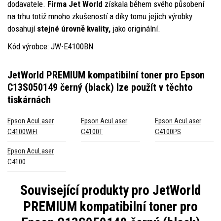
dodavatele.
Firma Jet World
získala během svého působení
na trhu totiž mnoho zkušeností a díky tomu jejich výrobky
dosahují
stejné úrovně kvality,
jako originální.
Kód výrobce: JW-E4100BN
JetWorld PREMIUM kompatibilní toner pro Epson
C13S050149 černý (black)
lze použít v těchto
tiskárnách
Epson AcuLaser
Epson AcuLaser
Epson AcuLaser
C4100WIFI
C4100T
C4100PS
Epson AcuLaser
C4100
Související produkty pro
JetWorld
PREMIUM kompatibilní toner pro