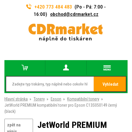
+420 773 484 483
(Po - Pá: 7:00 -
16:00)
obchod@cdrmarket.cz
Vyhledat
Hlavní stránka
»
Tonery
»
Epson
»
Kompatibilní tonery
»
JetWorld PREMIUM kompatibilní toner pro Epson C13S050149 černý
(black)
JetWorld PREMIUM
zpět na
výpis