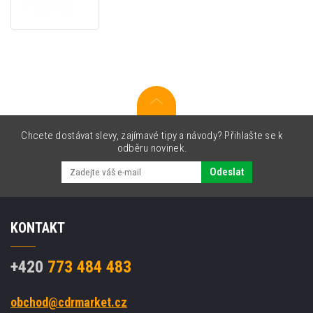
DARK
EDITION
Podložka
pod
zápěstí
z
paměťově
pěny,
šedá
Chcete dostávat slevy, zajímavé tipy a návody? Přihlašte se k
odběru novinek.
Odeslat
KONTAKT
+420
773 484 483
obchod@cdrmarket.cz