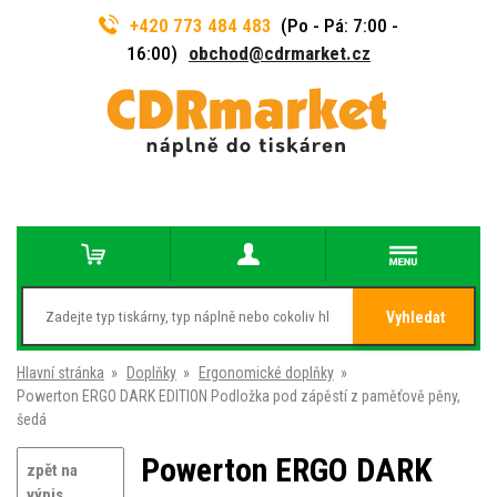
+420 773 484 483
(Po - Pá: 7:00 -
16:00)
obchod@cdrmarket.cz
Vyhledat
Hlavní stránka
»
Doplňky
»
Ergonomické doplňky
»
Powerton ERGO DARK EDITION Podložka pod zápěstí z paměťově pěny,
šedá
Powerton ERGO DARK
zpět na
výpis