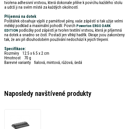
tvořena adhesivní vrstvou, která dokonale přilne k povrchu každého stolu
a udrží ji na svém místě za každých okolností.
Příjemná na dotek
Polštářek obsahuje výplň z paměťové pěny, vaše zápěstí si tak užije velmi
měkký podklad a maximální pohodlí. Povrch
Powerton ERGO DARK
podložky pod zápěstí je tvořen textilní vrstvou, která je příjemná
EDITION
na dotek a snadno se čistí. Postačí jen vlhký hadřík. Okraje jsou zakončeny
tak, že ani při dlouhodobém používání nedochází k jejich třepení.
Specifikace:
Rozměry 12.5 x 6.5 x 2 cm
Hmotnost 70 g
Barevné varianty fialová, mintová, růžová, šedá
Naposledy navštívené produkty
Powerton
ERGO