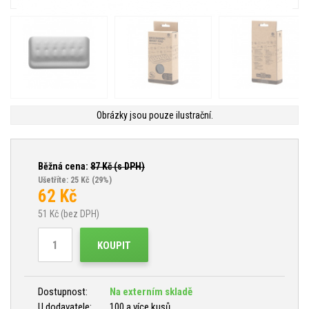
Obrázky jsou pouze ilustrační.
Běžná cena:
87
Kč (s DPH)
Ušetříte: 25 Kč
(29%)
62
Kč
51
Kč (bez DPH)
KOUPIT
Dostupnost:
Na externím skladě
U dodavatele:
100 a více kusů