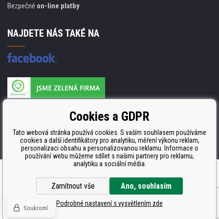
Bezpečné
on-line platby
NAJDETE NÁS TAKÉ NA
Výrobce náplní je držitelem certifikátu
Cookies a GDPR
ISO 9001. ISO 14001 a STMC.
Tato webová stránka používá cookies. S vaším souhlasem používáme
cookies a další identifikátory pro analytiku, měření výkonu reklam,
personalizaci obsahu a personalizovanou reklamu. Informace o
používání webu můžeme sdílet s našimi partnery pro reklamu,
analytiku a sociální média.
Internetové obchody
a
www stránky
:
BINARGON.cz
Zamítnout vše
Ano, souhlasím
Podrobné nastavení s vysvětlením zde
Soukromí
© Všechna práva vyhrazena CDRmarket.cz -
tonery a cartridge