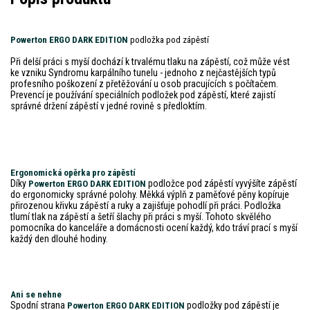
Powerton ERGO DARK EDITION
podložka pod zápěstí
Při delší práci s myší dochází k trvalému tlaku na zápěstí, což může vést
ke vzniku Syndromu karpálního tunelu - jednoho z nejčastějších typů
profesního poškození z přetěžování u osob pracujících s počítačem.
Prevencí je používání speciálních podložek pod zápěstí, které zajistí
správné držení zápěstí v jedné rovině s předloktím.
Ergonomická opěrka pro zápěstí
Díky
podložce pod zápěstí vyvýšíte zápěstí
Powerton ERGO DARK EDITION
do ergonomicky správné polohy. Měkká výplň z paměťové pěny kopíruje
přirozenou křivku zápěstí a ruky a zajišťuje pohodlí při práci. Podložka
tlumí tlak na zápěstí a šetří šlachy při práci s myší. Tohoto skvělého
pomocníka do kanceláře a domácnosti ocení každý, kdo tráví prací s myší
každý den dlouhé hodiny.
Ani se nehne
Spodní strana
podložky pod zápěstí je
Powerton ERGO DARK EDITION