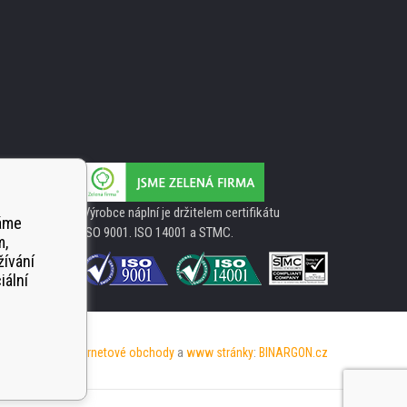
Výrobce náplní je držitelem certifikátu
váme
ISO 9001. ISO 14001 a STMC.
m,
žívání
iální
Internetové obchody
a
www stránky
:
BINARGON.cz