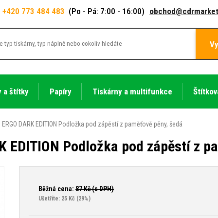
+420 773 484 483
(Po - Pá: 7:00 - 16:00)
obchod@cdrmarket
Vy
 a štítky
Papíry
Tiskárny a multifunkce
Štítkov
 ERGO DARK EDITION Podložka pod zápěstí z paměťově pěny, šedá
 EDITION Podložka pod zápěstí z pa
Běžná cena:
87
Kč (s DPH)
Ušetříte: 25 Kč
(29%)