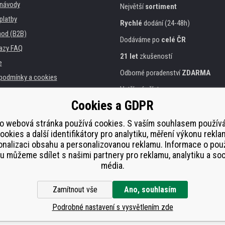
, návody
Největší
sortiment
platby
Rychlé
dodání (24-48h)
od (B2B)
Dodáváme po
celé ČR
azy FAQ
21 let
zkušeností
e
Odborné poradenství
ZDARMA
podmínky a cookies
Vstřícný přístup
Cookies a GDPR
Zlatý
certifikát
Heureka
a instituce
tiskáren
o webová stránka používá cookies. S vaším souhlasem použí
Bezpečné
on-line platby
ookies a další identifikátory pro analytiku, měření výkonu rekla
lnění
nalizaci obsahu a personalizovanou reklamu. Informace o pou
í od smlouvy
 můžeme sdílet s našimi partnery pro reklamu, analytiku a soc
média.
Zamítnout vše
Ano, souhlasím
Podrobné nastavení s vysvětlením zde