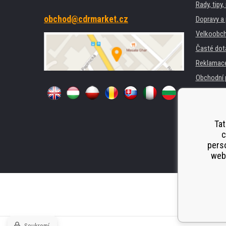
Rady, tipy
obchod@cdrmarket.cz
Dopravy a 
Velkoobch
Časté dot
Reklamac
Obchodní 
GDPR
Pro firmy 
Pronájem 
Tat
c
Náhradní p
perso
Odstoupen
webu
Soukromí