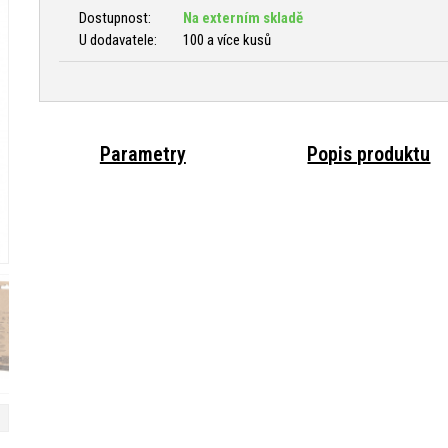
Dostupnost:
Na externím skladě
U dodavatele:
100 a více kusů
Parametry
Popis produktu