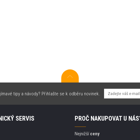
jímavé tipy a návody? Přihlašte se k odběru novinek.
ICKÝ SERVIS
PROČ NAKUPOVAT U NÁS
Nejnižší
ceny