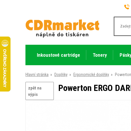
Inkoustové cartridge
Tonery
Pásky
Hlavní stránka
»
Doplňky
»
Ergonomické doplňky
»
Powerton
Powerton ERGO DARK
zpět na
výpis