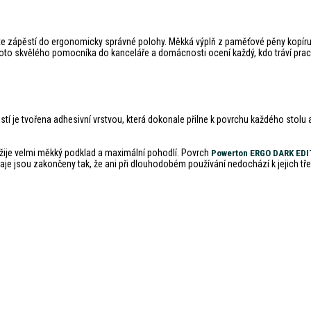
e zápěstí do ergonomicky správné polohy. Měkká výplň z paměťové pěny kopíruje p
 Tohoto skvělého pomocníka do kanceláře a domácnosti ocení každý, kdo tráví prac
í je tvořena adhesivní vrstvou, která dokonale přilne k povrchu každého stolu a
užije velmi měkký podklad a maximální pohodlí. Povrch
Powerton ERGO DARK ED
kraje jsou zakončeny tak, že ani při dlouhodobém používání nedochází k jejich tře