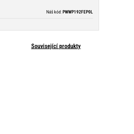
Náš kód:
PWWP192FEP0L
Související produkty