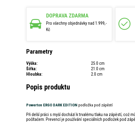
DOPRAVA ZDARMA
Pro všechny objednávky nad 1.999,-
Kč
Parametry
Výška:
25.0 cm
Šířka:
21.0 cm
Hloubka:
2.0 cm
Popis produktu
Powerton ERGO DARK EDITION
podložka pod zápěstí
Při delší práci s myší dochází k trvalému tlaku na zápěstí, což
počítačem. Prevencí je používání speciálních podložek pod zápěst