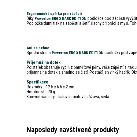
Ergonomická opěrka pro zápěstí
Díky
podložce pod zápěstí vyvýšít
Powerton ERGO DARK EDITION
Podložka tlumí tlak na zápěstí a šetří šlachy při práci s myší.
Ani se nehne
Spodní strana
podložky pod zápěst
Powerton ERGO DARK EDITION
Příjemná na dotek
Polštářek obsahuje výplň z paměťové pěny, vaše zápěstí si tak 
příjemná na dotek a snadno se čistí. Postačí jen vlhký hadřík. O
Specifikace:
Rozměry 12.5 x 6.5 x 2 cm
Hmotnost 70 g
Barevné varianty fialová, mintová, růžová, šedá
Naposledy navštívené produkty