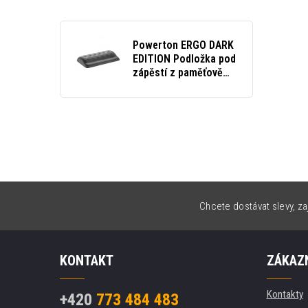
Powerton ERGO DARK
EDITION Podložka pod
zápěstí z paměťově
pěny, šedá
Chcete dostávat slevy, za
KONTAKT
ZÁKAZN
Kontakty
+420
773 484 483