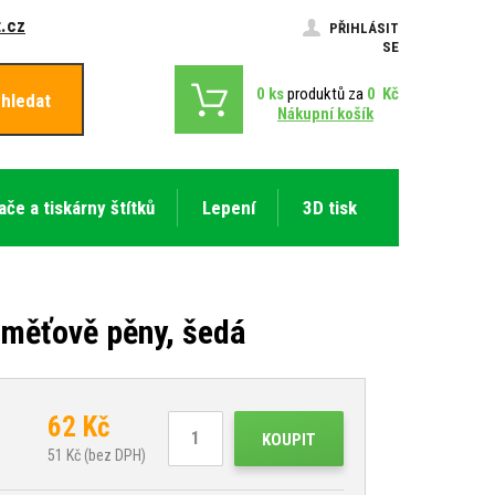
.cz
PŘIHLÁSIT
SE
0
ks
produktů za
0
Kč
hledat
Nákupní košík
ače a tiskárny štítků
Lepení
3D tisk
měťově pěny, šedá
62
Kč
KOUPIT
51
Kč (bez DPH)