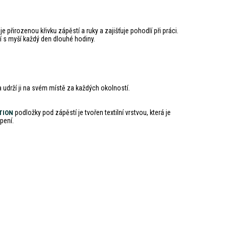
řirozenou křivku zápěstí a ruky a zajišťuje pohodlí při práci.
í s myší každý den dlouhé hodiny.
 udrží ji na svém místě za každých okolností.
podložky pod zápěstí je tvořen textilní vrstvou, která je
ITION
pení.