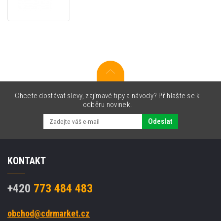
DARK
EDITION
Podložka
pod
zápěstí
z
paměťově
pěny,
šedá
Chcete dostávat slevy, zajímavé tipy a návody? Přihlašte se k
odběru novinek.
Odeslat
KONTAKT
+420
773 484 483
obchod@cdrmarket.cz