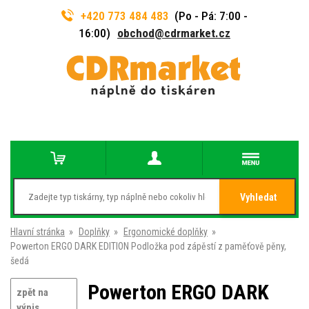
+420 773 484 483
(Po - Pá: 7:00 -
16:00)
obchod@cdrmarket.cz
Vyhledat
Hlavní stránka
»
Doplňky
»
Ergonomické doplňky
»
Powerton ERGO DARK EDITION Podložka pod zápěstí z paměťově pěny,
šedá
Powerton ERGO DARK
zpět na
výpis