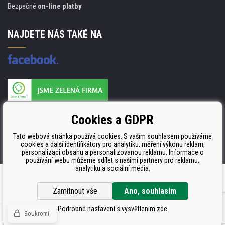
Bezpečné
on-line platby
NAJDETE NÁS TAKÉ NA
Výrobce náplní je držitelem certifikátu
Cookies a GDPR
ISO 9001. ISO 14001 a STMC.
Tato webová stránka používá cookies. S vaším souhlasem používáme
cookies a další identifikátory pro analytiku, měření výkonu reklam,
personalizaci obsahu a personalizovanou reklamu. Informace o
používání webu můžeme sdílet s našimi partnery pro reklamu,
analytiku a sociální média.
Internetové obchody
a
www stránky
:
BINARGON.cz
Zamítnout vše
Ano, souhlasím
Podrobné nastavení s vysvětlením zde
Soukromí
© Všechna práva vyhrazena CDRmarket.cz -
tonery a cartridge