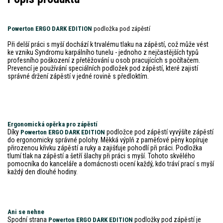
Powerton ERGO DARK EDITION
podložka pod zápěstí
Při delší práci s myší dochází k trvalému tlaku na zápěstí, což může vést
ke vzniku Syndromu karpálního tunelu - jednoho z nejčastějších typů
profesního poškození z přetěžování u osob pracujících s počítačem.
Prevencí je používání speciálních podložek pod zápěstí, které zajistí
správné držení zápěstí v jedné rovině s předloktím.
Ergonomická opěrka pro zápěstí
Díky
podložce pod zápěstí vyvýšíte zápěstí
Powerton ERGO DARK EDITION
do ergonomicky správné polohy. Měkká výplň z paměťové pěny kopíruje
přirozenou křivku zápěstí a ruky a zajišťuje pohodlí při práci. Podložka
tlumí tlak na zápěstí a šetří šlachy při práci s myší. Tohoto skvělého
pomocníka do kanceláře a domácnosti ocení každý, kdo tráví prací s myší
každý den dlouhé hodiny.
Ani se nehne
Spodní strana
podložky pod zápěstí je
Powerton ERGO DARK EDITION