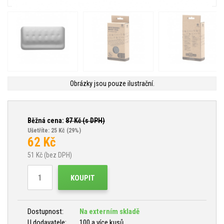
Obrázky jsou pouze ilustrační.
Běžná cena:
87
Kč (s DPH)
Ušetříte: 25 Kč
(29%)
62
Kč
51
Kč (bez DPH)
KOUPIT
Dostupnost:
Na externím skladě
U dodavatele:
100 a více kusů