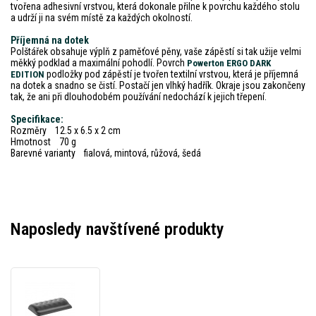
tvořena adhesivní vrstvou, která dokonale přilne k povrchu každého stolu
a udrží ji na svém místě za každých okolností.
Příjemná na dotek
Polštářek obsahuje výplň z paměťové pěny, vaše zápěstí si tak užije velmi
měkký podklad a maximální pohodlí. Povrch
Powerton ERGO DARK
podložky pod zápěstí je tvořen textilní vrstvou, která je příjemná
EDITION
na dotek a snadno se čistí. Postačí jen vlhký hadřík. Okraje jsou zakončeny
tak, že ani při dlouhodobém používání nedochází k jejich třepení.
Specifikace:
Rozměry 12.5 x 6.5 x 2 cm
Hmotnost 70 g
Barevné varianty fialová, mintová, růžová, šedá
Naposledy navštívené produkty
Powerton
ERGO