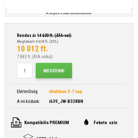
A képek csak illusztrációk.
Rendes ár
14 630
ft. (ÁFA-val)
Megtakarít 4 618 ft.
(32%)
10 012
ft.
7 883
ft. (ÁFA nélkül)
MEGVENNI
Elértetőség
általában 3-7 nap
A mi kódunk:
i639_JW-B328BN
Kompatibilis PREMIUM
Fekete szín