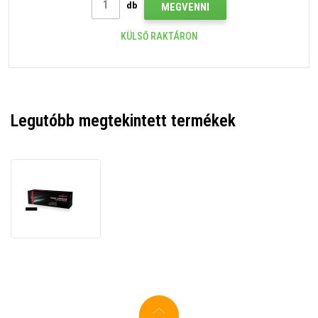
db
MEGVENNI
KÜLSŐ RAKTÁRON
Legutóbb megtekintett termékek
JetWorld
PREMIUM
kompatibilis
toner
Brother
TN-
328Bk
fekete
(black)
készülékhez