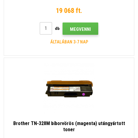
19 068 ft.
db
MEGVENNI
ÁLTALÁBAN 3-7 NAP
Brother TN-328M bíborvörös (magenta) utángyártott
toner