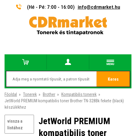
(Hé - Pé: 7:00 - 16:00)
info@cdrmarket.hu
Keres
Főoldal
»
Tonerek
»
Brother
»
Kompatibilis tonerek
»
JetWorld PREMIUM kompatibilis toner Brother TN-328Bk fekete (black)
készülékhez
JetWorld PREMIUM
vissza a
listához
kompatibilis toner