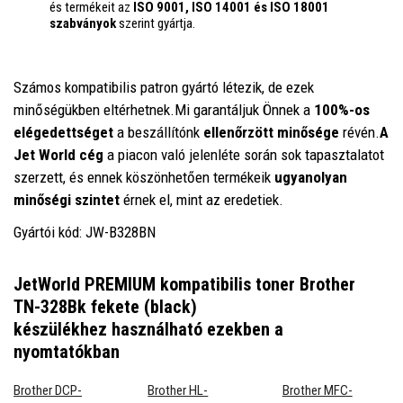
és termékeit az
ISO 9001, ISO 14001
és ISO 18001
szabványok
szerint gyártja.
Számos kompatibilis patron gyártó létezik, de ezek
minőségükben eltérhetnek.Mi garantáljuk Önnek a
100%-os
elégedettséget
a beszállítónk
ellenőrzött minősége
révén.
A
Jet World cég
a piacon való jelenléte során sok tapasztalatot
szerzett, és ennek köszönhetően termékeik
ugyanolyan
minőségi szintet
érnek el, mint az eredetiek.
Gyártói kód: JW-B328BN
JetWorld PREMIUM kompatibilis toner Brother
TN-328Bk fekete (black)
készülékhez
használható ezekben a
nyomtatókban
Brother DCP-
Brother HL-
Brother MFC-