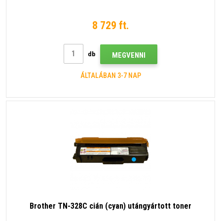
8 729 ft.
db
MEGVENNI
ÁLTALÁBAN 3-7 NAP
Brother TN-328C cián (cyan) utángyártott toner