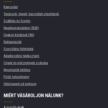
Kapcsolat
Tanácsok, tippek, használati utasítások
Szállítás és fizetés
Nagykereskedelem (B2B)
Gyakori kérdések FAQ
Reklamációk
Szerződési feltételek
Adatkezelési tájékoztató
Cégek és intézmények számára
Nyomtatók bérlése
Pótló teljesítmény
Odstoupení od smlouvy
MIÉRT VÁSÁROLJON NÁLUNK?
A legjobb
árak