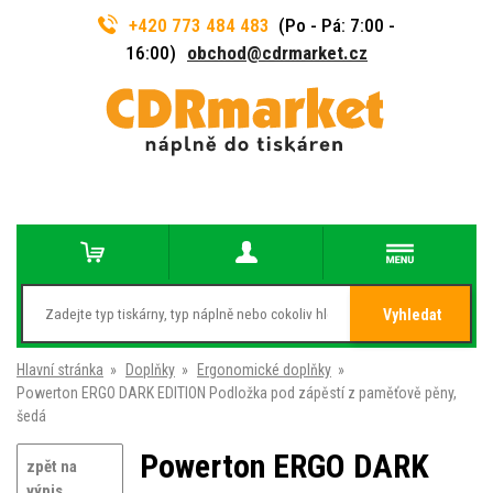
+420 773 484 483
(Po - Pá: 7:00 -
16:00)
obchod@cdrmarket.cz
Vyhledat
Hlavní stránka
»
Doplňky
»
Ergonomické doplňky
»
Powerton ERGO DARK EDITION Podložka pod zápěstí z paměťově pěny,
šedá
Powerton ERGO DARK
zpět na
výpis