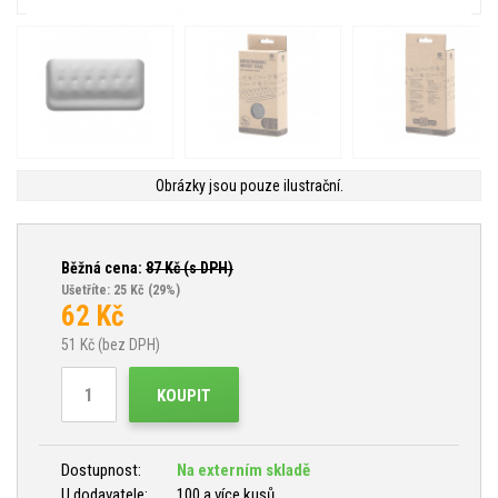
Obrázky jsou pouze ilustrační.
Běžná cena:
87
Kč (s DPH)
Ušetříte: 25 Kč
(29%)
62
Kč
51
Kč (bez DPH)
KOUPIT
Dostupnost:
Na externím skladě
U dodavatele:
100 a více kusů