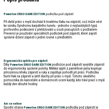
Powerton ERGO DARK EDITION
podložka pod zápěstí
Při delší práci s myší dochází k trvalému tlaku na zápěstí, což může vést
ke vzniku Syndromu karpálního tunelu - jednoho z nejčastějších typů
profesního poškození z přetěžování u osob pracujících s počítačem.
Prevencí je používání speciálních podložek pod zápěstí, které zajistí
správné držení zápěstí v jedné rovině s předloktím.
Ergonomická opěrka pro zápěstí
Díky
podložce pod zápěstí vyvýšíte zápěstí
Powerton ERGO DARK EDITION
do ergonomicky správné polohy. Měkká výplň z paměťové pěny kopíruje
přirozenou křivku zápěstí a ruky a zajišťuje pohodlí při práci. Podložka
tlumí tlak na zápěstí a šetří šlachy při práci s myší. Tohoto skvělého
pomocníka do kanceláře a domácnosti ocení každý, kdo tráví prací s myší
každý den dlouhé hodiny.
Ani se nehne
Spodní strana
podložky pod zápěstí je
Powerton ERGO DARK EDITION