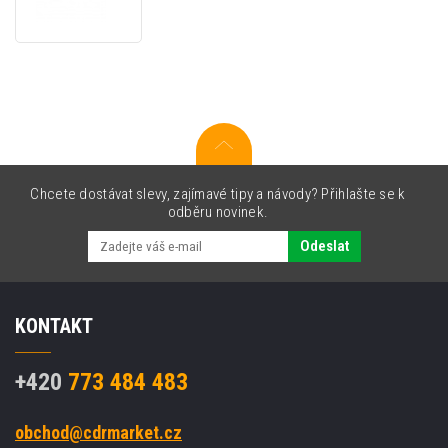
DARK
EDITION
Podložka
pod
zápěstí
z
paměťově
pěny,
šedá
Chcete dostávat slevy, zajímavé tipy a návody? Přihlašte se k
odběru novinek.
Odeslat
KONTAKT
+420
773 484 483
obchod@cdrmarket.cz