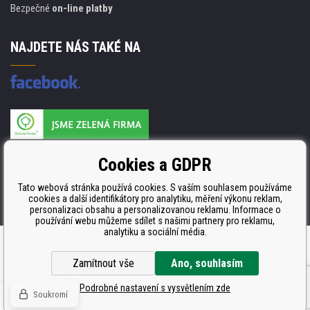
Bezpečné
on-line platby
NAJDETE NÁS TAKÉ NA
Výrobce náplní je držitelem certifikátu
Cookies a GDPR
ISO 9001. ISO 14001 a STMC.
Tato webová stránka používá cookies. S vaším souhlasem používáme
cookies a další identifikátory pro analytiku, měření výkonu reklam,
personalizaci obsahu a personalizovanou reklamu. Informace o
používání webu můžeme sdílet s našimi partnery pro reklamu,
analytiku a sociální média.
Internetové obchody
a
www stránky
:
BINARGON.cz
Zamítnout vše
Ano, souhlasím
Podrobné nastavení s vysvětlením zde
Soukromí
© Všechna práva vyhrazena CDRmarket.cz -
tonery a cartridge