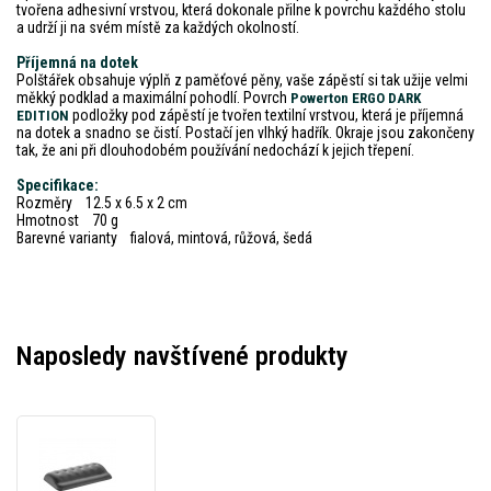
tvořena adhesivní vrstvou, která dokonale přilne k povrchu každého stolu
a udrží ji na svém místě za každých okolností.
Příjemná na dotek
Polštářek obsahuje výplň z paměťové pěny, vaše zápěstí si tak užije velmi
měkký podklad a maximální pohodlí. Povrch
Powerton ERGO DARK
podložky pod zápěstí je tvořen textilní vrstvou, která je příjemná
EDITION
na dotek a snadno se čistí. Postačí jen vlhký hadřík. Okraje jsou zakončeny
tak, že ani při dlouhodobém používání nedochází k jejich třepení.
Specifikace:
Rozměry 12.5 x 6.5 x 2 cm
Hmotnost 70 g
Barevné varianty fialová, mintová, růžová, šedá
Naposledy navštívené produkty
Powerton
ERGO