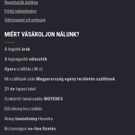
Nyomtatók bérlése
Pótló teljesítmény
Odstoupení od smlouvy
MIÉRT VÁSÁROLJON NÁLUNK?
A legjobb
árak
A legnagyobb
választék
Gyors
szállítás (48 ó)
Mi szállítunk után
Magyarország egész területén szállítunk
21 év
tapasztalat
Szakértői tanácsadás
INGYENES
Előzékeny hozzáállás
Arany
tanúsítvány
Heureka
Biztonságos
on-line fizetés