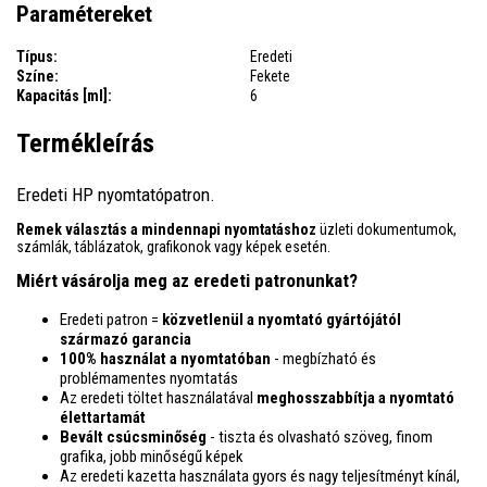
Paramétereket
Típus:
Eredeti
Színe:
Fekete
Kapacitás [ml]:
6
Termékleírás
Eredeti HP nyomtatópatron.
Remek választás a mindennapi nyomtatáshoz
üzleti dokumentumok,
számlák, táblázatok, grafikonok vagy képek esetén.
Miért vásárolja meg az eredeti patronunkat?
Eredeti patron =
közvetlenül a nyomtató gyártójától
származó garancia
100% használat a nyomtatóban
- megbízható és
problémamentes nyomtatás
Az eredeti töltet használatával
meghosszabbítja a nyomtató
élettartamát
Bevált csúcsminőség
- tiszta és olvasható szöveg, finom
grafika, jobb minőségű képek
Az eredeti kazetta használata gyors és nagy teljesítményt kínál,