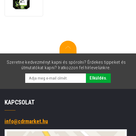
CN692AE
fekete
(black)
eredeti
tintapatron
-
PO
EXPIRACI
Szeretne kedvezményt kapni és spórolni? Érdekes tippeket és
útmutatókat kapni? Iratkozzon fel hírlevelünkre.
Elküldés.
KAPCSOLAT
info@cdrmarket.hu