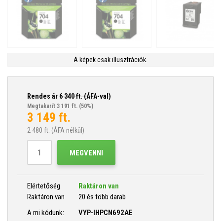
A képek csak illusztrációk.
Rendes ár
6 340
ft. (ÁFA-val)
Megtakarít 3 191 ft.
(50%)
3 149
ft.
2 480
ft. (ÁFA nélkül)
MEGVENNI
Elértetőség
Raktáron van
Raktáron van
20 és több darab
A mi kódunk:
VYP-IHPCN692AE