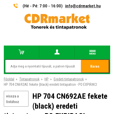
(Hé - Pé: 7:00 - 16:00)
info@cdrmarket.hu
Keres
Főoldal
»
Tintapatronok
»
HP
»
Eredeti tintapatronok
»
HP 704 CN692AE fekete (black) eredeti tintapatron - PO EXPIRACI
HP 704 CN692AE fekete
vissza a
listához
(black) eredeti