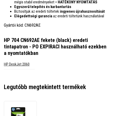
mégis stabil eredményeket =
HATÉKONY NYOMTATÁS
Egyszerű telepítés és karbantartás
Biztosítjuk az eredeti töltetek
ingyenes újrahasznosítását
Elégedettségi garancia
az eredeti töltetünk használatával
Gyártói kód: CN692AE
HP 704 CN692AE fekete (black) eredeti
tintapatron - PO EXPIRACI
használható ezekben
a nyomtatókban
HP DeskJet 2060
Legutóbb megtekintett termékek
HP
704