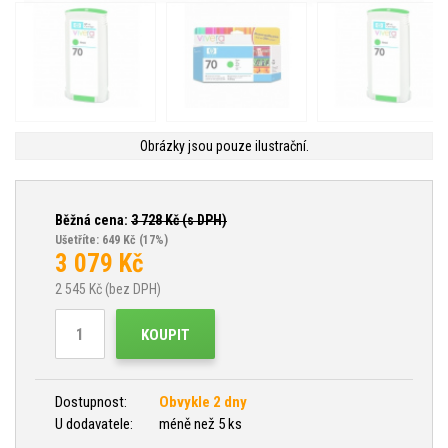
Obrázky jsou pouze ilustrační.
Běžná cena:
3 728
Kč (s DPH)
Ušetříte: 649 Kč
(17%)
3 079
Kč
2 545
Kč (bez DPH)
KOUPIT
Dostupnost:
Obvykle 2 dny
U dodavatele:
méně než 5 ks