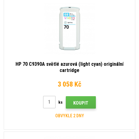
HP 70 C9390A světlé azurová (light cyan) originální
cartridge
3 058 Kč
ks
KOUPIT
OBVYKLE 2 DNY