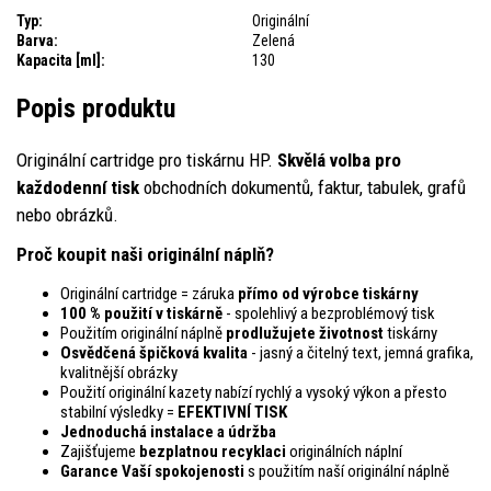
Typ:
Originální
Barva:
Zelená
Kapacita [ml]:
130
Popis produktu
Originální cartridge pro tiskárnu HP.
Skvělá volba pro
každodenní tisk
obchodních dokumentů, faktur, tabulek, grafů
nebo obrázků.
Proč koupit naši originální náplň?
Originální cartridge = záruka
přímo od výrobce tiskárny
100 % použití v tiskárně
- spolehlivý a bezproblémový tisk
Použitím originální náplně
prodlužujete životnost
tiskárny
Osvědčená špičková kvalita
- jasný a čitelný text, jemná grafika,
kvalitnější obrázky
Použití originální kazety nabízí rychlý a vysoký výkon a přesto
stabilní výsledky =
EFEKTIVNÍ TISK
Jednoduchá instalace a údržba
Zajišťujeme
bezplatnou recyklaci
originálních náplní
Garance Vaší spokojenosti
s použitím naší originální náplně