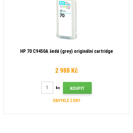
HP 70 C9450A šedá (grey) originální cartridge
2 988 Kč
ks
KOUPIT
OBVYKLE 2 DNY