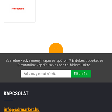
Honeywell
SVC2100I-
EXW2
Extended
Warranty,
1
Year
Szeretne kedvezményt kapni és spórolni? Érdekes tippeket és
útmutatókat kapni? Iratkozzon fel hírlevelünkre.
Elküldés.
KAPCSOLAT
info@cdrmarket.hu