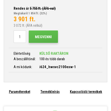
Rendes ár
5 755
ft. (ÁFA-val)
Megtakarít 1 854 ft.
(32%)
3 901
ft.
3 072
ft. (ÁFA nélkül)
MEGVENNI
Elértetőség
KÜLSŐ RAKTÁRON
A beszállítónál:
100 és több darab
A mi kódunk:
i624_hwsvc2100exw-1
Paramétereket
Termékleírás
Kapcsolódó termékek