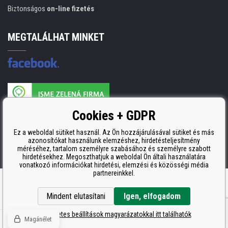
Biztonságos
on-line fizetés
MEGTALÁLHAT MINKET
A nyomtatási kellékek gyártója ISO 9001 tanúsítvánnyal rendelkezik
Cookies + GDPR
ISO 9001, ISO 14001 és STMC.
Ez a weboldal sütiket használ. Az Ön hozzájárulásával sütiket és más
azonosítókat használunk elemzéshez, hirdetésteljesítmény
méréséhez, tartalom személyre szabásához és személyre szabott
hirdetésekhez. Megoszthatjuk a weboldal Ön általi használatára
vonatkozó információkat hirdetési, elemzési és közösségi média
partnereinkkel.
Ecommerce solutions
BINARGON.cz
Mindent elutasítani
Igen, elfogadom
A részletes beállítások magyarázatokkal itt találhatók
Magánélet
© Copyright CDRmarket.hu
Tonerok és tintapatronok