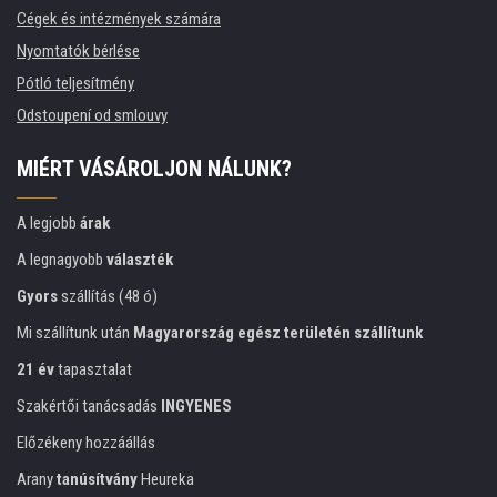
Cégek és intézmények számára
Nyomtatók bérlése
Pótló teljesítmény
Odstoupení od smlouvy
MIÉRT VÁSÁROLJON NÁLUNK?
A legjobb
árak
A legnagyobb
választék
Gyors
szállítás (48 ó)
Mi szállítunk után
Magyarország egész területén szállítunk
21 év
tapasztalat
Szakértői tanácsadás
INGYENES
Előzékeny hozzáállás
Arany
tanúsítvány
Heureka