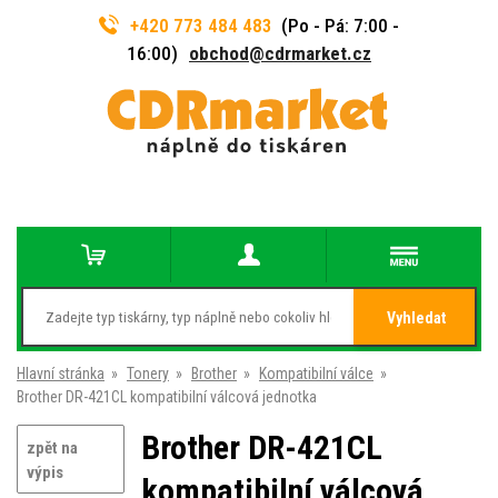
+420 773 484 483
(Po - Pá: 7:00 -
16:00)
obchod@cdrmarket.cz
Vyhledat
Hlavní stránka
»
Tonery
»
Brother
»
Kompatibilní válce
»
Brother DR-421CL kompatibilní válcová jednotka
Brother DR-421CL
zpět na
výpis
kompatibilní válcová