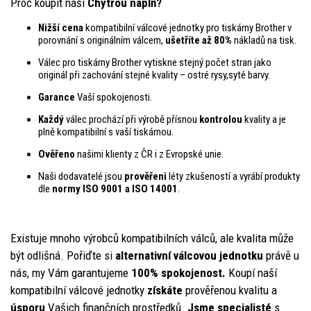
Proč koupit naši
Chytrou náplň?
Nižší cena
kompatibilní válcové jednotky pro tiskárny Brother v
porovnání s originálním válcem,
ušetříte až 80%
nákladů na tisk.
Válec pro tiskárny Brother vytiskne stejný počet stran jako
originál při zachování stejné kvality – ostré rysy,syté barvy.
Garance
Vaší spokojenosti.
Každý
válec prochází při výrobě přísnou
kontrolou
kvality a je
plně kompatibilní s vaší tiskárnou.
Ověřeno
našimi klienty z ČR i z Evropské unie.
Naši dodavatelé jsou
prověřeni
léty zkušeností a vyrábí produkty
dle
normy ISO 9001 a ISO 14001
.
Existuje mnoho výrobců kompatibilních válců, ale kvalita může
být odlišná. Pořiďte si
alternativní válcovou jednotku
právě u
nás, my Vám garantujeme
100% spokojenost.
Koupí naší
kompatibilní válcové jednotky
získáte
prověřenou kvalitu a
úsporu
Vašich finančních prostředků.
Jsme specialisté
s