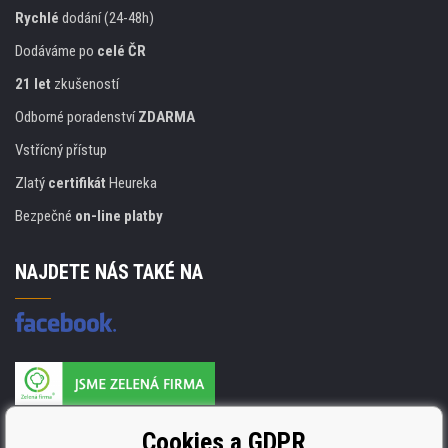
Rychlé
dodání (24-48h)
Dodáváme po
celé ČR
21 let
zkušeností
Odborné poradenství
ZDARMA
Vstřícný přístup
Zlatý
certifikát
Heureka
Bezpečné
on-line platby
NAJDETE NÁS TAKÉ NA
Výrobce náplní je držitelem certifikátu
Cookies a GDPR
ISO 9001. ISO 14001 a STMC.