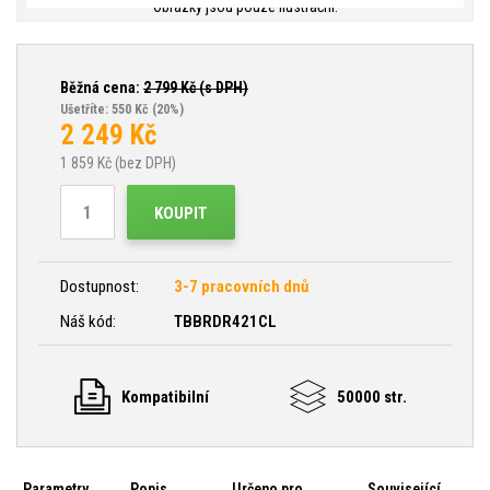
Obrázky jsou pouze ilustrační.
Běžná cena:
2 799
Kč (s DPH)
Ušetříte: 550 Kč
(20%)
2 249
Kč
1 859
Kč (bez DPH)
KOUPIT
Dostupnost:
3-7 pracovních dnů
Náš kód:
TBBRDR421CL
Kompatibilní
50000 str.
Parametry
Popis
Určeno pro
Související